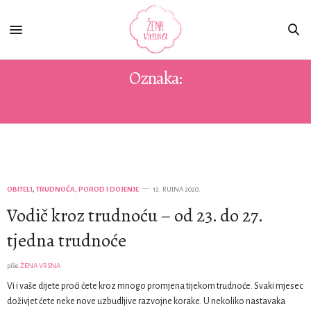
Oznaka:
DRUGO TROMJESEČJE
OBITELJ
,
TRUDNOĆA, POROD I DOJENJE
12. RUJNA 2020.
Vodič kroz trudnoću – od 23. do 27.
tjedna trudnoće
piše
ŽENA VRSNA
Vi i vaše dijete proći ćete kroz mnogo promjena tijekom trudnoće. Svaki mjesec
doživjet ćete neke nove uzbudljive razvojne korake. U nekoliko nastavaka