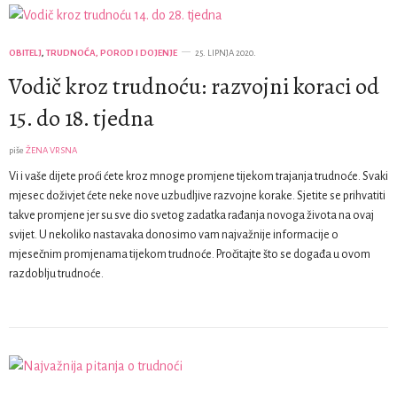
OBITELJ
,
TRUDNOĆA, POROD I DOJENJE
25. LIPNJA 2020.
Vodič kroz trudnoću: razvojni koraci od
15. do 18. tjedna
piše
ŽENA VRSNA
Vi i vaše dijete proći ćete kroz mnoge promjene tijekom trajanja trudnoće. Svaki
mjesec doživjet ćete neke nove uzbudljive razvojne korake. Sjetite se prihvatiti
takve promjene jer su sve dio svetog zadatka rađanja novoga života na ovaj
svijet. U nekoliko nastavaka donosimo vam najvažnije informacije o
mjesečnim promjenama tijekom trudnoće. Pročitajte što se događa u ovom
razdoblju trudnoće.