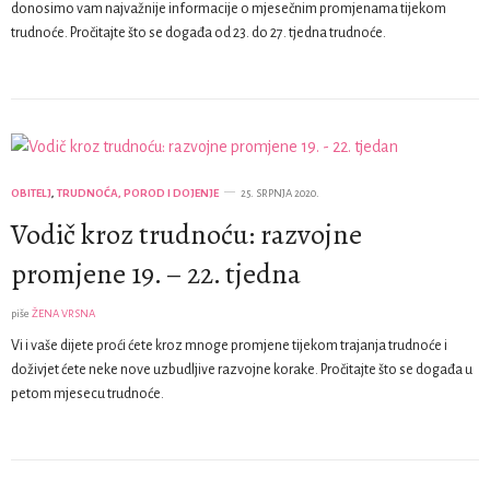
donosimo vam najvažnije informacije o mjesečnim promjenama tijekom
trudnoće. Pročitajte što se događa od 23. do 27. tjedna trudnoće.
OBITELJ
,
TRUDNOĆA, POROD I DOJENJE
25. SRPNJA 2020.
Vodič kroz trudnoću: razvojne
promjene 19. – 22. tjedna
piše
ŽENA VRSNA
Vi i vaše dijete proći ćete kroz mnoge promjene tijekom trajanja trudnoće i
doživjet ćete neke nove uzbudljive razvojne korake. Pročitajte što se događa u
petom mjesecu trudnoće.