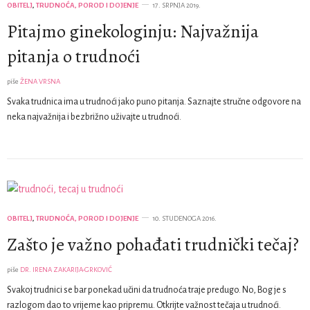
OBITELJ
,
TRUDNOĆA, POROD I DOJENJE
17. SRPNJA 2019.
Pitajmo ginekologinju: Najvažnija
pitanja o trudnoći
piše
ŽENA VRSNA
Svaka trudnica ima u trudnoći jako puno pitanja. Saznajte stručne odgovore na
neka najvažnija i bezbrižno uživajte u trudnoći.
OBITELJ
,
TRUDNOĆA, POROD I DOJENJE
10. STUDENOGA 2016.
Zašto je važno pohađati trudnički tečaj?
piše
DR. IRENA ZAKARIJA-GRKOVIĆ
Svakoj trudnici se bar ponekad učini da trudnoća traje predugo. No, Bog je s
razlogom dao to vrijeme kao pripremu. Otkrijte važnost tečaja u trudnoći.