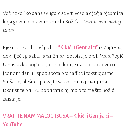
Već nekoliko dana svugdje se vrti vesela dječja pjesmica
koja govori o pravom smislu Božića –
Vratite nam malog
Isusa!
Pjesmu izvodi dječji zbor
“Kikići i Genijalci”
iz Zagreba,
dok riječi, glazbu i aranžman potpisuje prof. Maja Rogić.
U nastavku pogledajte spot koji je nastao doslovno u
jednom danu! Ispod spota pronađite i tekst pjesme.
Slušajte, plešite i pjevajte sa svojim najmanjima.
Iskoristite priliku popričati s njima o tome što Božić
zaista je.
VRATITE NAM MALOG ISUSA – Kikići i Genijalci –
YouTube