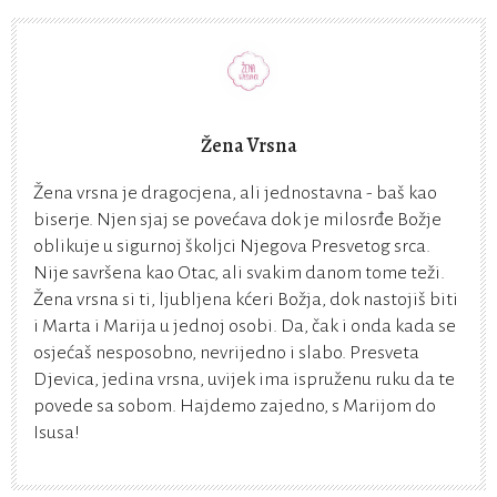
Žena Vrsna
Žena vrsna je dragocjena, ali jednostavna - baš kao
biserje. Njen sjaj se povećava dok je milosrđe Božje
oblikuje u sigurnoj školjci Njegova Presvetog srca.
Nije savršena kao Otac, ali svakim danom tome teži.
Žena vrsna si ti, ljubljena kćeri Božja, dok nastojiš biti
i Marta i Marija u jednoj osobi. Da, čak i onda kada se
osjećaš nesposobno, nevrijedno i slabo. Presveta
Djevica, jedina vrsna, uvijek ima ispruženu ruku da te
povede sa sobom. Hajdemo zajedno, s Marijom do
Isusa!