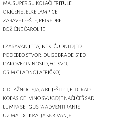
MA, SUPER SU KOLAČI FRITULE
OKIĆENE JELKE LAMPICE
ZABAVE I FEŠTE, PRIREDBE
BOŽIĆNE ČAROLIJE
I ZABAVAN JE TAJ NEKI ČUDNI DJED
PODEBEO STVOR, DUGE BRADE, SJED
DAROVE ON NOSI DJECI SVOJ
OSIM GLADNOJ AFRIČKOJ
OD LAŽNOG SJAJA BLIJEŠTI CIJELI GRAD
KOBASICE I VINO SVUGDJE NAĆI ĆEŠ SAD
LUMPA SE I GUŠTA ADVENTIRANJE
UZ MALOG KRALJA SKRIVANJE