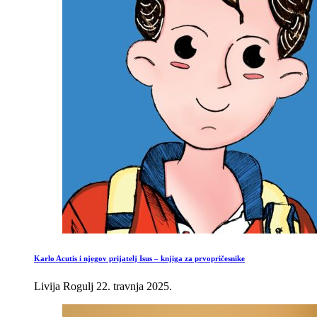
Karlo Acutis i njegov prijatelj Isus – knjiga za prvopričesnike
Livija Rogulj
22. travnja 2025.