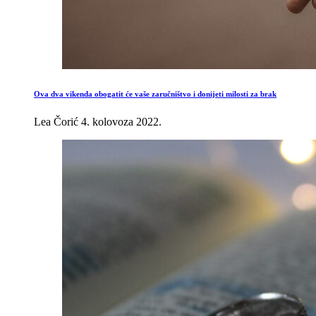
Ova dva vikenda obogatit će vaše zaručništvo i donijeti milosti za brak
Lea Čorić
4. kolovoza 2022.