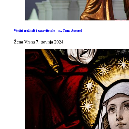
Vječiti tražitelj i zanovijetalo – sv. Toma Apostol
Žena Vrsna
7. travnja 2024.