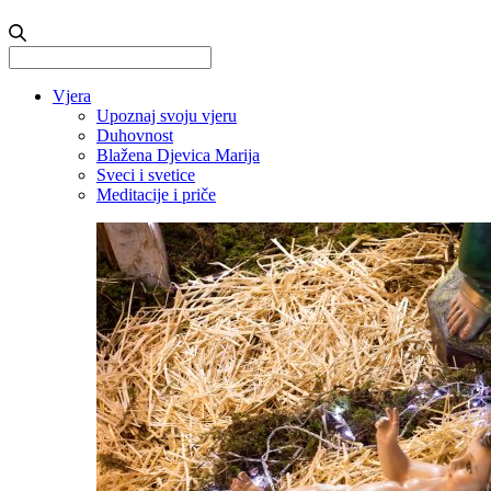
Search
for:
Vjera
Upoznaj svoju vjeru
Duhovnost
Blažena Djevica Marija
Sveci i svetice
Meditacije i priče