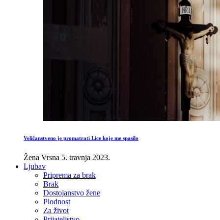
Veličanstveno je promatrati Lice koje me spasilo
Žena Vrsna
5. travnja 2023.
Ljubav
Priprema za brak
Brak
Dostojanstvo žene
Plodnost
Za život
Prijateljstvo