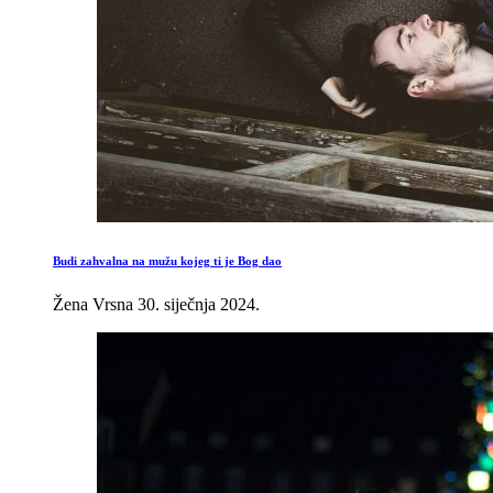
Budi zahvalna na mužu kojeg ti je Bog dao
Žena Vrsna
30. siječnja 2024.