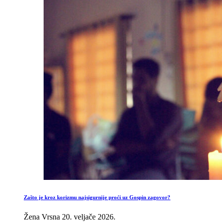
Zašto je kroz korizmu najsigurnije proći uz Gospin zagovor?
Žena Vrsna
20. veljače 2026.