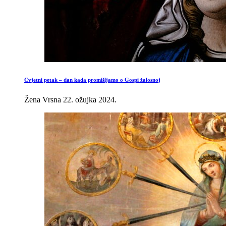
Cvjetni petak – dan kada promišljamo o Gospi žalosnoj
Žena Vrsna
22. ožujka 2024.