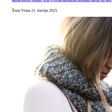
Blaženi Alojzije Stepinac: Krist je svojim uskrsnućem apostolima udijelio dar mira
Žena Vrsna
21. travnja 2025.