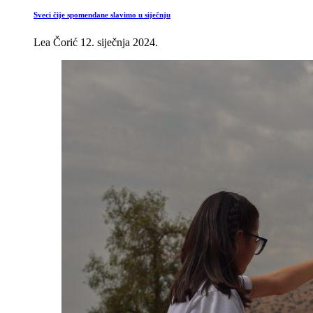
Sveci čije spomendane slavimo u siječnju
Lea Čorić
12. siječnja 2024.