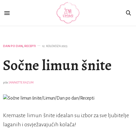
DAN PO DAN
,
RECEPTI
12. KOLOVOZA 2023.
Sočne limun šnite
piše
JANNETTE RAZUM
Kremaste
limun
šnite idealan su izbor za sve ljubitelje
laganih i osvježavajućih kolača!