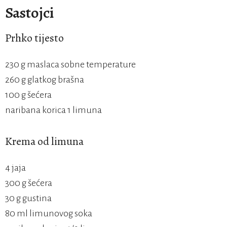
Sastojci
Prhko tijesto
230 g maslaca sobne temperature
260 g glatkog brašna
100 g šećera
naribana korica 1 limuna
Krema od limuna
4 jaja
300 g šećera
30 g gustina
80 ml limunovog soka