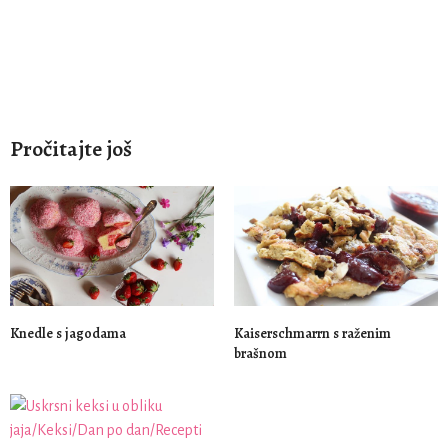
Pročitajte još
Knedle s jagodama
Kaiserschmarrn s raženim
brašnom