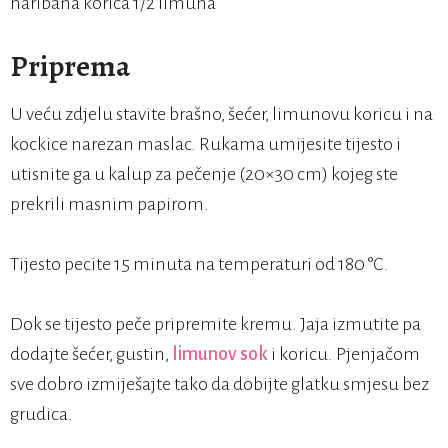
naribana korica 1/2 limuna
Priprema
U veću zdjelu stavite brašno, šećer, limunovu koricu i na
kockice narezan maslac. Rukama umijesite tijesto i
utisnite ga u kalup za pečenje (20×30 cm) kojeg ste
prekrili masnim papirom.
Tijesto pecite 15 minuta na temperaturi od 180 °C.
Dok se tijesto peče pripremite kremu. Jaja izmutite pa
dodajte šećer, gustin,
limunov sok
i koricu. Pjenjačom
sve dobro izmiješajte tako da dobijte glatku smjesu bez
grudica.