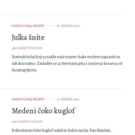
DAN PO DAN
,
RECEPTI
20. SIJEČNJA 2024.
Julka šnite
piše
JANNETTE RAZUM
Starinski kolač koji su radile naše mame i bake možete napraviti na
čak dva načina. Zasladite se uz kremastu pitu s orasima i korama od
lisnatog tijesta.
DAN PO DAN
,
RECEPTI
13. SIJEČNJA 2024.
Medeni čoko kuglof
piše
JANNETTE RAZUM
Jednostavan čoko kuglof uvijek je dobra opcija. Kao klasičan,