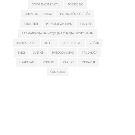
OTVORENOST ŽIVOTU
POSNO JELO
POUZDANJE U BOGA
PREDBRAČNA ČISTOĆA
PRIORITETI
PRIPREME ZA BRAK
PRO-LIFE
RAZMATRANJA NA NEDJELJNA ČITANJA - SCOTT HAHN
RAZMATRANJE
RECEPTI
RODITELJSTVO
RUČAK
SVECI
SVETICE
SVJEDOČANSTVO
TRUDNOĆA
URADI SAM
VERBUM
ZARUKE
ZDRAVLJE
ČOKOLADA