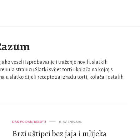
 Razum
ako veseli isprobavanje i traženje novih, slatkih
enula stranicu Slatki svijet torti i kolača na kojoj s
 u slatko dijeli recepte za izradu torti, kolača i ostalih
DAN PO DAN
,
RECEPTI
18. SVIBNJA 2024.
Brzi uštipci bez jaja i mlijeka