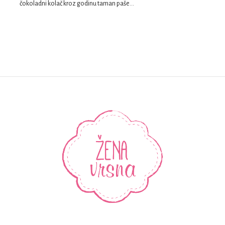
čokoladni kolač kroz godinu taman paše…