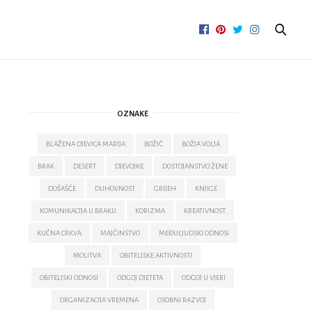
OZNAKE
BLAŽENA DJEVICA MARIJA
BOŽIĆ
BOŽJA VOLJA
BRAK
DESERT
DJEVOJKE
DOSTOJANSTVO ŽENE
DOŠAŠĆE
DUHOVNOST
GRIJEH
KNJIGE
KOMUNIKACIJA U BRAKU
KORIZMA
KREATIVNOST
KUĆNA CRKVA
MAJČINSTVO
MEĐULJUDSKI ODNOSI
MOLITVA
OBITELJSKE AKTIVNOSTI
OBITELJSKI ODNOSI
ODGOJ DJETETA
ODGOJ U VJERI
ORGANIZACIJA VREMENA
OSOBNI RAZVOJ