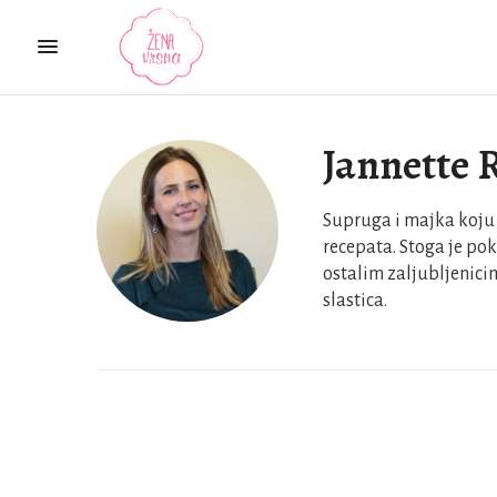
Jannette
Supruga i majka koju j
recepata. Stoga je pokr
ostalim zaljubljenicima
slastica.