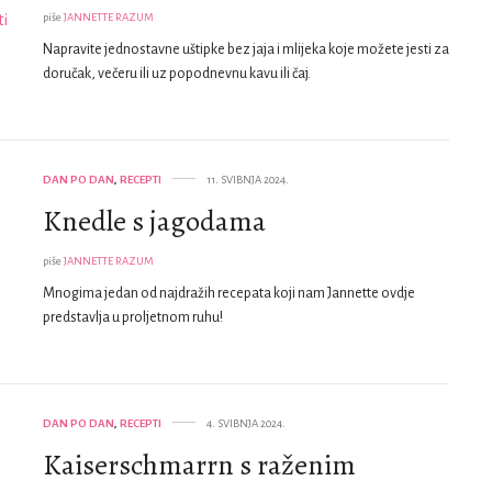
piše
JANNETTE RAZUM
Napravite jednostavne uštipke bez jaja i mlijeka koje možete jesti za
doručak, večeru ili uz popodnevnu kavu ili čaj.
DAN PO DAN
,
RECEPTI
11. SVIBNJA 2024.
Knedle s jagodama
piše
JANNETTE RAZUM
Mnogima jedan od najdražih recepata koji nam Jannette ovdje
predstavlja u proljetnom ruhu!
DAN PO DAN
,
RECEPTI
4. SVIBNJA 2024.
Kaiserschmarrn s raženim