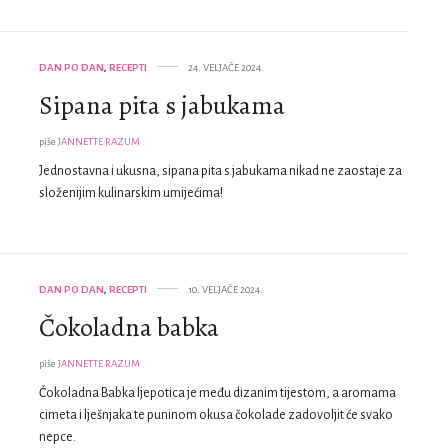
DAN PO DAN
,
RECEPTI
24. VELJAČE 2024.
Sipana pita s jabukama
piše
JANNETTE RAZUM
Jednostavna i ukusna, sipana pita s jabukama nikad ne zaostaje za
složenijim kulinarskim umijećima!
DAN PO DAN
,
RECEPTI
10. VELJAČE 2024.
Čokoladna babka
piše
JANNETTE RAZUM
Čokoladna Babka ljepotica je među dizanim tijestom, a aromama
cimeta i lješnjaka te puninom okusa čokolade zadovoljit će svako
nepce.