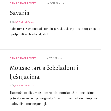
DAN PO DAN
,
RECEPTI
23. OŽUJKA 2024.
Savarin
piše
JANNETTE RAZUM
Baba rum ili Savarin tradicionalni je ruski uskršnji recept koji će lijepo
upotpuniti vaš bladanski stol.
DAN PO DAN
,
RECEPTI
9. OŽUJKA 2024.
Mousse tart s čokoladom i
lješnjacima
piše
JANNETTE RAZUM
Tko može odoljeti mirisnom čokoladnom kolaču s komadićima
lješnjaka nakon nedjeljnog ručka? Ovaj mousse tart sinonim je za
zadovoljne okusne pupoljke.