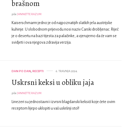
brašnom
piše
JANNETTE RAZUM
Kaiserschmarrn jedno je od najpoznatijih slatkih jela austrijske
kuhinje. U slobodnom prijevodu nosi naziv Carski drobljenac. Riječ
je o desertu na bazi tijesta za palačinke, a vjerujemo da će vam se
svidjeti i ova njegova zdravija verzija.
DAN PO DAN
,
RECEPTI
6. TRAVNJA 2024.
Uskrsni keksi u obliku jaja
piše
JANNETTE RAZUM
Linezeri su jednostavni i izvrsni blagdanski keksići koje ćete ovim
receptom lijepo uklopiti u vaš uskršnji stol!