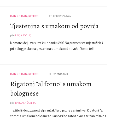
DAN PO DAN
,
RECEPTI
22. KOLOVOZA 2019.
Tjestenina s umakom od povrća
piše
LIVIJA ROGULJ
Nemate ideju za sutrašnji posni ručak? Na pravom ste mjestu! Naš
prijedlog je slasna tjestenina u umaku od povrća. Dobar tek!
DAN PO DAN
,
RECEPTI
12. SVIBNJA 2018.
Rigatoni “al forno” s umakom
bolognese
piše
BARBARA ŠARLIJA
Tražite li ideju za nedjeljni ručak? Evo jedne zanimljive: Rigatoni “al
forno” s umakom bolognese. Punog i bogatog okusa te zanimljivog