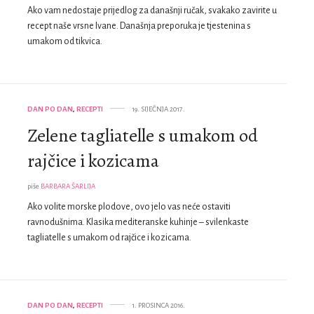
Ako vam nedostaje prijedlog za današnji ručak, svakako zavirite u
recept naše vrsne Ivane. Današnja preporuka je tjestenina s
umakom od tikvica.
DAN PO DAN
,
RECEPTI
19. SIJEČNJA 2017.
Zelene tagliatelle s umakom od
rajčice i kozicama
piše
BARBARA ŠARLIJA
Ako volite morske plodove, ovo jelo vas neće ostaviti
ravnodušnima. Klasika mediteranske kuhinje – svilenkaste
tagliatelle s umakom od rajčice i kozicama.
DAN PO DAN
,
RECEPTI
1. PROSINCA 2016.