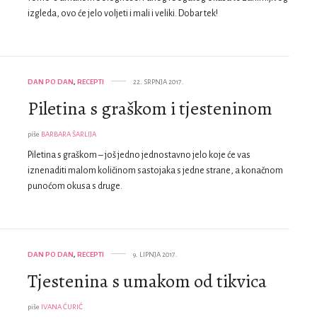
izgleda, ovo će jelo voljeti i mali i veliki. Dobar tek!
DAN PO DAN
,
RECEPTI
22. SRPNJA 2017.
Piletina s graškom i tjesteninom
piše
BARBARA ŠARLIJA
Piletina s graškom – još jedno jednostavno jelo koje će vas
iznenaditi malom količinom sastojaka s jedne strane, a konačnom
punoćom okusa s druge.
DAN PO DAN
,
RECEPTI
9. LIPNJA 2017.
Tjestenina s umakom od tikvica
piše
IVANA ĆURIĆ