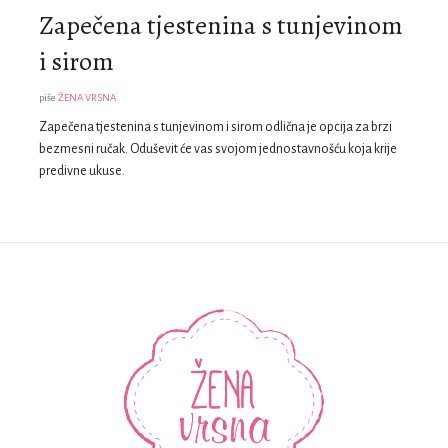
Zapečena tjestenina s tunjevinom
i sirom
piše
ŽENA VRSNA
Zapečena tjestenina s tunjevinom i sirom odlična je opcija za brzi
bezmesni ručak. Oduševit će vas svojom jednostavnošću koja krije
predivne ukuse.