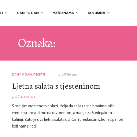
LJ
DAN PO DAN
MEĐU NAMA
KOLUMNA
Oznaka:
TJESTENINA
DAN PO DAN
,
RECEPTI
10. LIPNJA 2023.
Ljetna salata s tjesteninom
piše
ŽENA VRSNA
S toplijim vremenom dolazi i želja da se laganije hranimo, više
vremena provodimo na otvorenom, a manje za štednjakom u
kuhinji. Zato je ova ljetna salata odličan i preukusan izbor za period
koji nam slijedi.