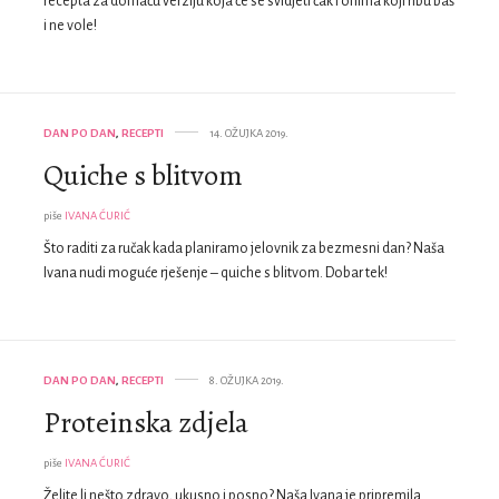
recepta za domaću verziju koja će se svidjeti čak i onima koji ribu baš
i ne vole!
DAN PO DAN
,
RECEPTI
14. OŽUJKA 2019.
Quiche s blitvom
piše
IVANA ĆURIĆ
Što raditi za ručak kada planiramo jelovnik za bezmesni dan? Naša
Ivana nudi moguće rješenje – quiche s blitvom. Dobar tek!
DAN PO DAN
,
RECEPTI
8. OŽUJKA 2019.
Proteinska zdjela
piše
IVANA ĆURIĆ
Želite li nešto zdravo, ukusno i posno? Naša Ivana je pripremila