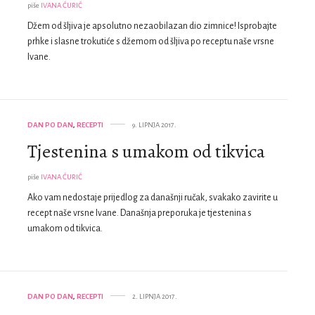
piše
IVANA ĆURIĆ
Džem od šljiva je apsolutno nezaobilazan dio zimnice! Isprobajte
prhke i slasne trokutiće s džemom od šljiva po receptu naše vrsne
Ivane.
DAN PO DAN
,
RECEPTI
9. LIPNJA 2017.
Tjestenina s umakom od tikvica
piše
IVANA ĆURIĆ
Ako vam nedostaje prijedlog za današnji ručak, svakako zavirite u
recept naše vrsne Ivane. Današnja preporuka je tjestenina s
umakom od tikvica.
DAN PO DAN
,
RECEPTI
2. LIPNJA 2017.