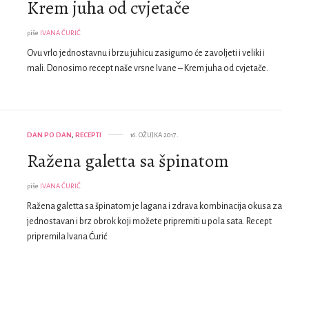
Krem juha od cvjetače
piše
IVANA ĆURIĆ
Ovu vrlo jednostavnu i brzu juhicu zasigurno će zavoljeti i veliki i
mali. Donosimo recept naše vrsne Ivane – Krem juha od cvjetače.
DAN PO DAN
,
RECEPTI
16. OŽUJKA 2017.
Ražena galetta sa špinatom
piše
IVANA ĆURIĆ
Ražena galetta sa špinatom je lagana i zdrava kombinacija okusa za
jednostavan i brz obrok koji možete pripremiti u pola sata. Recept
pripremila Ivana Ćurić