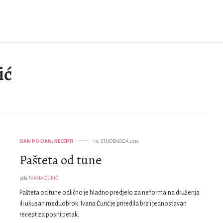
ić
DAN PO DAN
,
RECEPTI
14. STUDENOGA 2019.
Pašteta od tune
piše
IVANA ĆURIĆ
Pašteta od tune odlično je hladno predjelo za neformalna druženja
ili ukusan međuobrok. Ivana Ćurić je priredila brz i jednostavan
recept za posni petak.