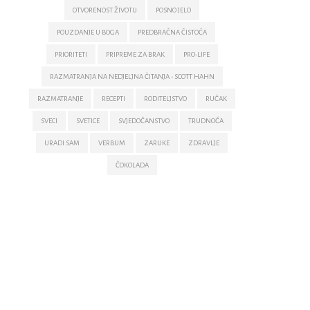
OTVORENOST ŽIVOTU
POSNO JELO
POUZDANJE U BOGA
PREDBRAČNA ČISTOĆA
PRIORITETI
PRIPREME ZA BRAK
PRO-LIFE
RAZMATRANJA NA NEDJELJNA ČITANJA - SCOTT HAHN
RAZMATRANJE
RECEPTI
RODITELJSTVO
RUČAK
SVECI
SVETICE
SVJEDOČANSTVO
TRUDNOĆA
URADI SAM
VERBUM
ZARUKE
ZDRAVLJE
ČOKOLADA