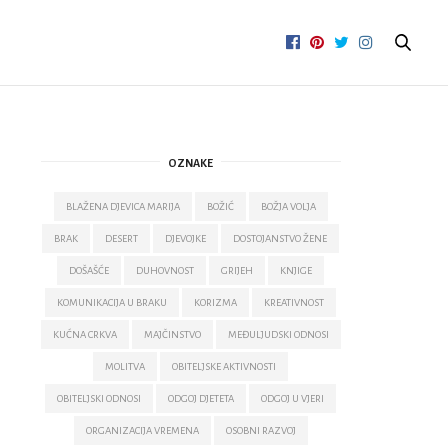
OZNAKE
BLAŽENA DJEVICA MARIJA
BOŽIĆ
BOŽJA VOLJA
BRAK
DESERT
DJEVOJKE
DOSTOJANSTVO ŽENE
DOŠAŠĆE
DUHOVNOST
GRIJEH
KNJIGE
KOMUNIKACIJA U BRAKU
KORIZMA
KREATIVNOST
KUĆNA CRKVA
MAJČINSTVO
MEĐULJUDSKI ODNOSI
MOLITVA
OBITELJSKE AKTIVNOSTI
OBITELJSKI ODNOSI
ODGOJ DJETETA
ODGOJ U VJERI
ORGANIZACIJA VREMENA
OSOBNI RAZVOJ