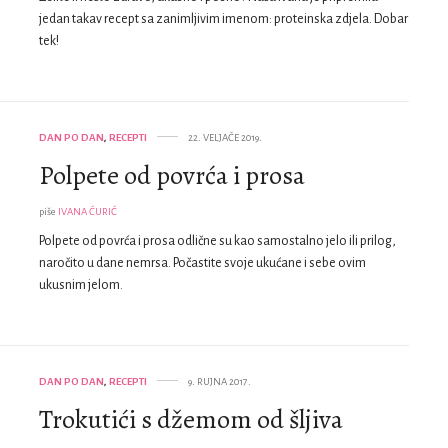
jedan takav recept sa zanimljivim imenom: proteinska zdjela. Dobar
tek!
DAN PO DAN
,
RECEPTI
22. VELJAČE 2019.
Polpete od povrća i prosa
piše
IVANA ĆURIĆ
Polpete od povrća i prosa odlične su kao samostalno jelo ili prilog,
naročito u dane nemrsa. Počastite svoje ukućane i sebe ovim
ukusnim jelom.
DAN PO DAN
,
RECEPTI
9. RUJNA 2017.
Trokutići s džemom od šljiva