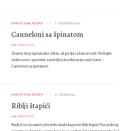
DAN PO DAN
,
RECEPTI
7. STUDENOGA 2019.
Canneloni sa špinatom
piše
IVANA ĆURIĆ
Znamo da je špinat jako zdrav, ali ga djeca baš ne vole. Probajte
nešto novo i spremite zanimljivu kombinaciju naše Ivane –
Canneloni sa špinatom.
DAN PO DAN
,
RECEPTI
21. OŽUJKA 2019.
Riblji štapići
piše
IVANA ĆURIĆ
Nađu li se na vašem jelovniku ikada kupovni riblji štapići? Evo jednog