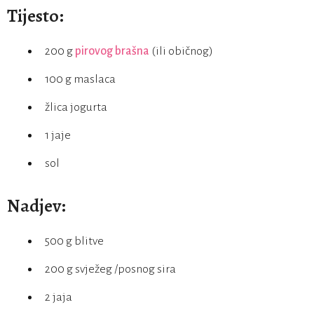
Tijesto:
200 g
pirovog brašna
(ili običnog)
100 g maslaca
žlica jogurta
1 jaje
sol
Nadjev:
500 g blitve
200 g svježeg /posnog sira
2 jaja