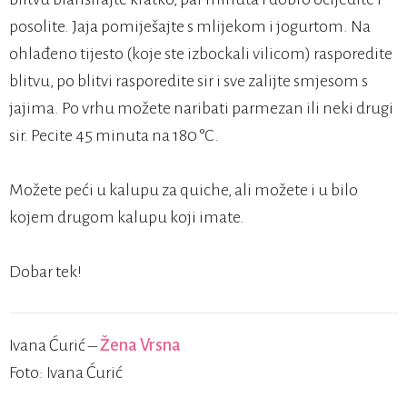
posolite. Jaja pomiješajte s mlijekom i jogurtom. Na
ohlađeno tijesto (koje ste izbockali vilicom) rasporedite
blitvu, po blitvi rasporedite sir i sve zalijte smjesom s
jajima. Po vrhu možete naribati parmezan ili neki drugi
sir. Pecite 45 minuta na 180 °C.
Možete peći u kalupu za quiche, ali možete i u bilo
kojem drugom kalupu koji imate.
Dobar tek!
Ivana Ćurić –
Žena Vrsna
Foto: Ivana Ćurić