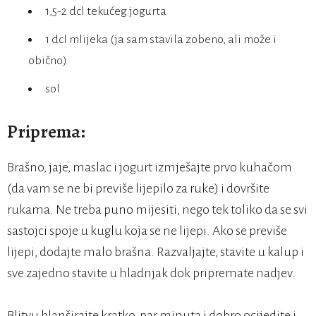
1,5-2 dcl tekućeg jogurta
1 dcl mlijeka (ja sam stavila zobeno, ali može i
obično)
sol
Priprema:
Brašno, jaje, maslac i jogurt izmješajte prvo kuhačom
(da vam se ne bi previše lijepilo za ruke) i dovršite
rukama. Ne treba puno mijesiti, nego tek toliko da se svi
sastojci spoje u kuglu koja se ne lijepi. Ako se previše
lijepi, dodajte malo brašna. Razvaljajte, stavite u kalup i
sve zajedno stavite u hladnjak dok pripremate nadjev.
Blitvu blanširajte kratko, par minuta i dobro ocijedite i