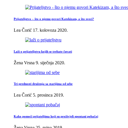
Prijateljstvo – što o njemu govori Katekizam, a što sveci?
Lea Čorić
17. kolovoza 2020.
Laži o prijateljstvu kojih se trebate čuvati
Žena Vrsna
9. siječnja 2020.
Tri prednosti druženja sa starijima od sebe
Lea Čorić
5. prosinca 2019.
Kako pomoći prijateljima koji su proživjeli spontani pobačaj
Žena Vrsna
25. rujna 2019.