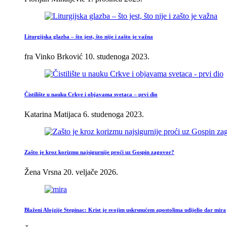
Liturgijska glazba – što jest, što nije i zašto je važna
fra Vinko Brković
10. studenoga 2023.
Čistilište u nauku Crkve i objavama svetaca – prvi dio
Katarina Matijaca
6. studenoga 2023.
Zašto je kroz korizmu najsigurnije proći uz Gospin zagovor?
Žena Vrsna
20. veljače 2026.
Blaženi Alojzije Stepinac: Krist je svojim uskrsnućem apostolima udijelio dar mira