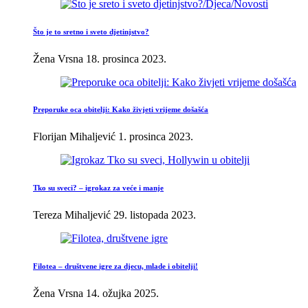
Što je to sretno i sveto djetinjstvo?
Žena Vrsna
18. prosinca 2023.
Preporuke oca obitelji: Kako živjeti vrijeme došašća
Florijan Mihaljević
1. prosinca 2023.
Tko su sveci? – igrokaz za veće i manje
Tereza Mihaljević
29. listopada 2023.
Filotea – društvene igre za djecu, mlade i obitelji!
Žena Vrsna
14. ožujka 2025.