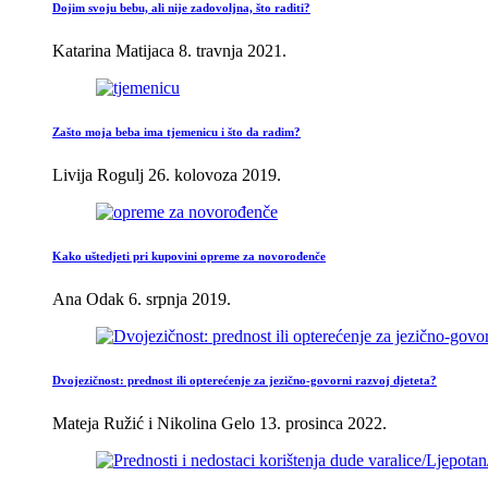
Dojim svoju bebu, ali nije zadovoljna, što raditi?
Katarina Matijaca
8. travnja 2021.
Zašto moja beba ima tjemenicu i što da radim?
Livija Rogulj
26. kolovoza 2019.
Kako uštedjeti pri kupovini opreme za novorođenče
Ana Odak
6. srpnja 2019.
Dvojezičnost: prednost ili opterećenje za jezično-govorni razvoj djeteta?
Mateja Ružić i Nikolina Gelo
13. prosinca 2022.