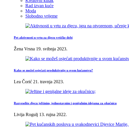
Kreativni kutak
Rad izvan kuće
Moda
Slobodno vrijeme
Pet aktivnosti u vrtu za djecu vrtićke dobi
Žena Vrsna
19. svibnja 2023.
Kako se možeš osjećati produktivnije u svom kućanstvu?
Lea Čorić
21. travnja 2023.
Razveselite djecu jeftinim, jednostavnim i genijalnim idejama za okućnicu
Livija Rogulj
13. rujna 2022.