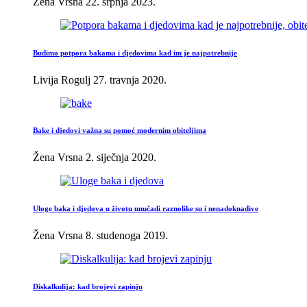
Žena Vrsna
22. srpnja 2023.
Budimo potpora bakama i djedovima kad im je najpotrebnije
Livija Rogulj
27. travnja 2020.
Bake i djedovi važna su pomoć modernim obiteljima
Žena Vrsna
2. siječnja 2020.
Uloge baka i djedova u životu unučadi raznolike su i nenadoknadive
Žena Vrsna
8. studenoga 2019.
Diskalkulija: kad brojevi zapinju