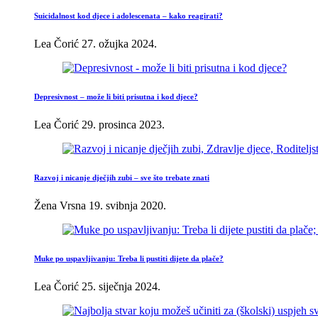
Suicidalnost kod djece i adolescenata – kako reagirati?
Lea Čorić
27. ožujka 2024.
Depresivnost – može li biti prisutna i kod djece?
Lea Čorić
29. prosinca 2023.
Razvoj i nicanje dječjih zubi – sve što trebate znati
Žena Vrsna
19. svibnja 2020.
Muke po uspavljivanju: Treba li pustiti dijete da plače?
Lea Čorić
25. siječnja 2024.