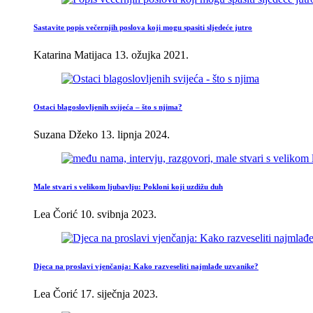
Sastavite popis večernjih poslova koji mogu spasiti sljedeće jutro
Katarina Matijaca
13. ožujka 2021.
Ostaci blagoslovljenih svijeća – što s njima?
Suzana Džeko
13. lipnja 2024.
Male stvari s velikom ljubavlju: Pokloni koji uzdižu duh
Lea Čorić
10. svibnja 2023.
Djeca na proslavi vjenčanja: Kako razveseliti najmlađe uzvanike?
Lea Čorić
17. siječnja 2023.