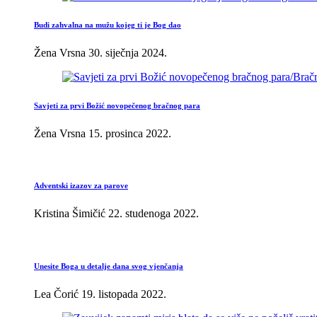
Budi zahvalna na mužu kojeg ti je Bog dao
Žena Vrsna
30. siječnja 2024.
Savjeti za prvi Božić novopečenog bračnog para
Žena Vrsna
15. prosinca 2022.
Adventski izazov za parove
Kristina Šimičić
22. studenoga 2022.
Unesite Boga u detalje dana svog vjenčanja
Lea Čorić
19. listopada 2022.