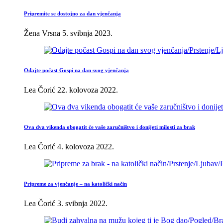
Pripremite se dostojno za dan vjenčanja
Žena Vrsna
5. svibnja 2023.
Odajte počast Gospi na dan svog vjenčanja
Lea Čorić
22. kolovoza 2022.
Ova dva vikenda obogatit će vaše zaručništvo i donijeti milosti za brak
Lea Čorić
4. kolovoza 2022.
Pripreme za vjenčanje – na katolički način
Lea Čorić
3. svibnja 2022.