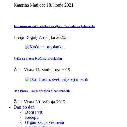
Katarina Matijaca
18. lipnja 2021.
Jednostavan način molitve za djecu: Pet nakana jedne ruke
Livija Rogulj
7. ožujka 2020.
Priča za djecu: Kuća na proplanku
Žena Vrsna
11. studenoga 2019.
Don Bosco – sveti prijatelj djece i mladih
Žena Vrsna
30. svibnja 2019.
Dan po dan
Dom i vrt
Recepti
Organizacija vremena