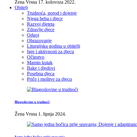
Žena Vrsna
17. kolovoza 2022.
Obitelj
Trudnoća, porod i dojenje
Njega beba i djece
Razvoj djeteta
Zdravlje djece
Odgoj
Obrazovanje
Liturgijska godina u obitelji
Igre i aktivnosti za djecu
Očinstvo
Mamin kutak
Bake i djedovi
Posebna djeca
Priče i molitve za djecu
Blagoslovine u trudnoći
Žena Vrsna
1. lipnja 2024.
Samo jedna bočica prije spavanja