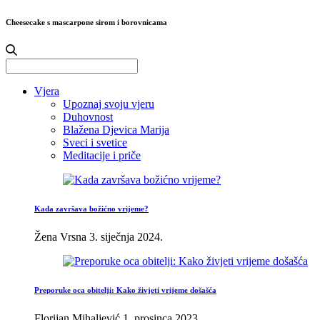
Cheesecake s mascarpone sirom i borovnicama
Search
for:
Vjera
Upoznaj svoju vjeru
Duhovnost
Blažena Djevica Marija
Sveci i svetice
Meditacije i priče
Kada završava božićno vrijeme?
Žena Vrsna
3. siječnja 2024.
Preporuke oca obitelji: Kako živjeti vrijeme došašća
Florijan Mihaljević
1. prosinca 2023.