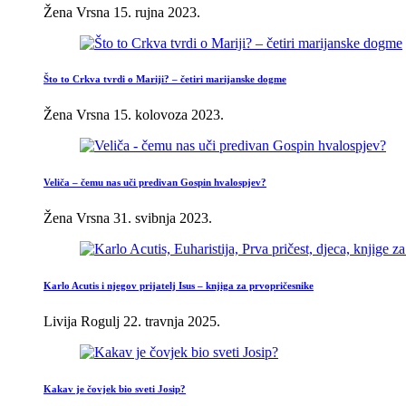
Žena Vrsna
15. rujna 2023.
Što to Crkva tvrdi o Mariji? – četiri marijanske dogme
Žena Vrsna
15. kolovoza 2023.
Veliča – čemu nas uči predivan Gospin hvalospjev?
Žena Vrsna
31. svibnja 2023.
Karlo Acutis i njegov prijatelj Isus – knjiga za prvopričesnike
Livija Rogulj
22. travnja 2025.
Kakav je čovjek bio sveti Josip?