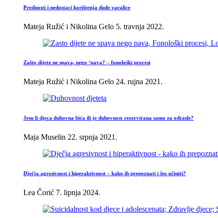
Prednosti i nedostaci korištenja dude varalice
Mateja Ružić i Nikolina Gelo
5. travnja 2022.
Zašto dijete ne spava, nego ‘pava? – fonološki procesi
Mateja Ružić i Nikolina Gelo
24. rujna 2021.
Jesu li djeca duhovna bića ili je duhovnost rezervirana samo za odrasle?
Maja Muselin
22. srpnja 2021.
Dječja agresivnost i hiperaktivnost – kako ih prepoznati i što učiniti?
Lea Čorić
7. lipnja 2024.