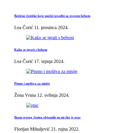
Božićne čestitke koje možeš izraditi sa svojom bebom
Lea Čorić
11. prosinca 2024.
Kako se igrati s bebom
Lea Čorić
17. srpnja 2024.
Pismo i molitva za misije
Žena Vrsna
12. svibnja 2024.
Ikone svetog Josipa objasnile su mi tko je otac
Florijan Mihaljević
21. rujna 2022.