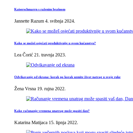
Kaiserschmarrn s raženim brašnom
Jannette Razum
4. svibnja 2024.
Kako se možeš osjećati produktivnije u svom kućanstvu?
Lea Čorić
21. travnja 2023.
Odvikavanje od ekrana: korak po korak uzmite život natrag u svoje ruke
Žena Vrsna
19. rujna 2022.
Kako računanje vremena unatrag može spasiti dan?
Katarina Matijaca
15. lipnja 2022.