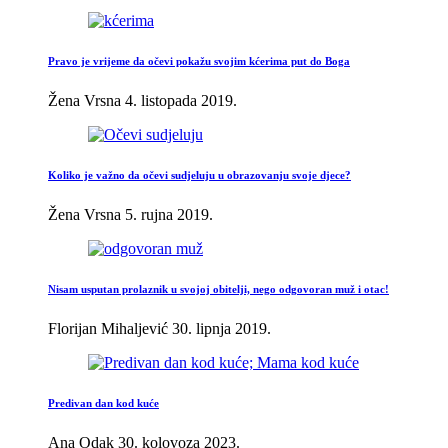
Pravo je vrijeme da očevi pokažu svojim kćerima put do Boga
Žena Vrsna
4. listopada 2019.
Koliko je važno da očevi sudjeluju u obrazovanju svoje djece?
Žena Vrsna
5. rujna 2019.
Nisam usputan prolaznik u svojoj obitelji, nego odgovoran muž i otac!
Florijan Mihaljević
30. lipnja 2019.
Predivan dan kod kuće
Ana Odak
30. kolovoza 2023.