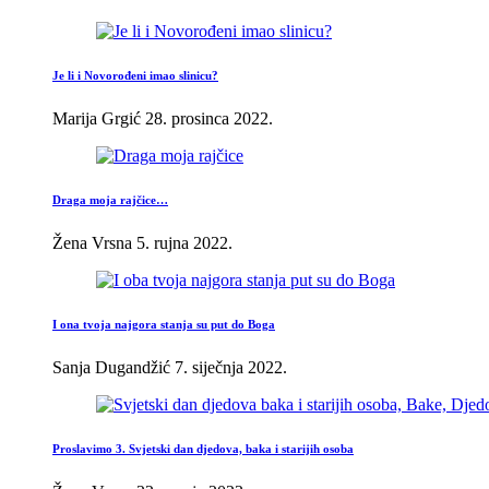
Je li i Novorođeni imao slinicu?
Marija Grgić
28. prosinca 2022.
Draga moja rajčice…
Žena Vrsna
5. rujna 2022.
I ona tvoja najgora stanja su put do Boga
Sanja Dugandžić
7. siječnja 2022.
Proslavimo 3. Svjetski dan djedova, baka i starijih osoba