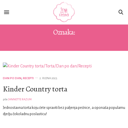
Oznaka:
TORTA
DAN PO DAN
,
RECEPTI
2. RUJNA 2023.
Kinder Country torta
piše
JANNETTE RAZUM
Jednostavna torta koju ćete spraviti bez paljenja pećnice, a oponaša popularnu
dječju čokoladnu poslasticu!