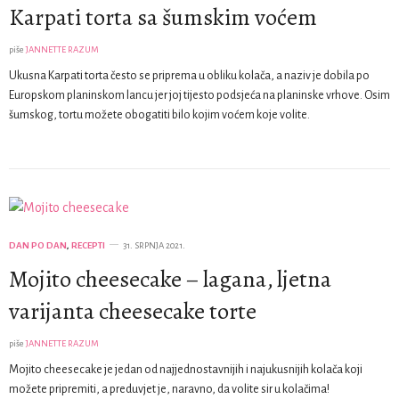
Karpati torta sa šumskim voćem
piše
JANNETTE RAZUM
Ukusna Karpati torta često se priprema u obliku kolača, a naziv je dobila po
Europskom planinskom lancu jer joj tijesto podsjeća na planinske vrhove. Osim
šumskog, tortu možete obogatiti bilo kojim voćem koje volite.
DAN PO DAN
,
RECEPTI
31. SRPNJA 2021.
Mojito cheesecake – lagana, ljetna
varijanta cheesecake torte
piše
JANNETTE RAZUM
Mojito cheesecake je jedan od najjednostavnijih i najukusnijih kolača koji
možete pripremiti, a preduvjet je, naravno, da volite sir u kolačima!