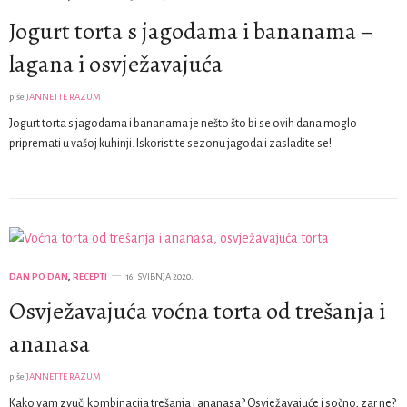
Jogurt torta s jagodama i bananama –
lagana i osvježavajuća
piše
JANNETTE RAZUM
Jogurt torta s jagodama i bananama je nešto što bi se ovih dana moglo
pripremati u vašoj kuhinji. Iskoristite sezonu jagoda i zasladite se!
DAN PO DAN
,
RECEPTI
16. SVIBNJA 2020.
Osvježavajuća voćna torta od trešanja i
ananasa
piše
JANNETTE RAZUM
Kako vam zvuči kombinacija trešanja i ananasa? Osvježavajuće i sočno, zar ne?