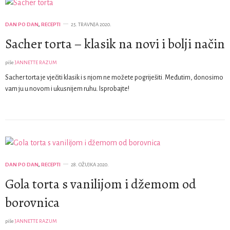
DAN PO DAN
,
RECEPTI
25. TRAVNJA 2020.
Sacher torta – klasik na novi i bolji način
piše
JANNETTE RAZUM
Sacher torta je vječiti klasik i s njom ne možete pogriješiti. Međutim, donosimo
vam ju u novom i ukusnijem ruhu. Isprobajte!
DAN PO DAN
,
RECEPTI
28. OŽUJKA 2020.
Gola torta s vanilijom i džemom od
borovnica
piše
JANNETTE RAZUM