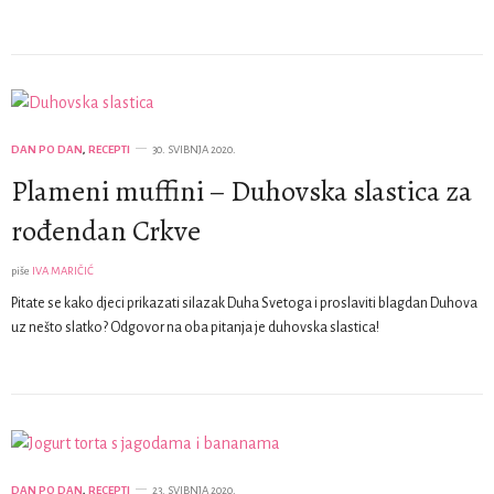
DAN PO DAN
,
RECEPTI
30. SVIBNJA 2020.
Plameni muffini – Duhovska slastica za
rođendan Crkve
piše
IVA MARIČIĆ
Pitate se kako djeci prikazati silazak Duha Svetoga i proslaviti blagdan Duhova
uz nešto slatko? Odgovor na oba pitanja je duhovska slastica!
DAN PO DAN
,
RECEPTI
23. SVIBNJA 2020.