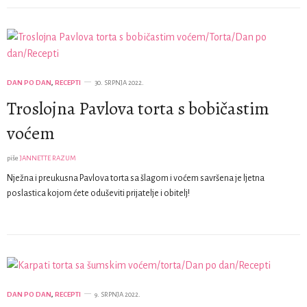
DAN PO DAN
,
RECEPTI
30. SRPNJA 2022.
Troslojna Pavlova torta s bobičastim
voćem
piše
JANNETTE RAZUM
Nježna i preukusna Pavlova torta sa šlagom i voćem savršena je ljetna
poslastica kojom ćete oduševiti prijatelje i obitelj!
DAN PO DAN
,
RECEPTI
9. SRPNJA 2022.