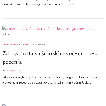
Donosimo vam jedan takav jednostavan recept. U slast!
DAN PO DAN
,
RECEPTI
9. SVIBNJA 2020.
Zdrava torta sa šumskim voćem – bez
pečenja
piše
ŽENA VRSNA
Zdravo, slatko, brzo gotovo, a u obliku torte? Je, moguće je. Donosimo vam
jednostavan recept za zdravu sirovu tortu sa šumskim voćem. U slast!