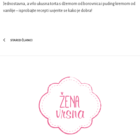
Jednostavna, a vrlo ukusna torta s džemom od borovnica i puding kremom od
vanilije – isprobajte recept i uvjerite se kako je dobra!
STARIJI ČLANCI