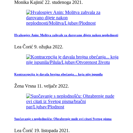
Monika Kajinić
22. studenoga 2021.
Hvalospjev Anin: Molitva zahvale za darovano dijete nakon neplodnosti
Lea Čorić
9. ožujka 2022.
Kontracepcija je davala brojna obećanja… koja nije ispunila
Žena Vrsna
11. veljače 2022.
Suočavanje s neplodnošću: Ohrabrenje nude ovi citati Svetog pisma
Lea Čorić
19. listopada 2021.