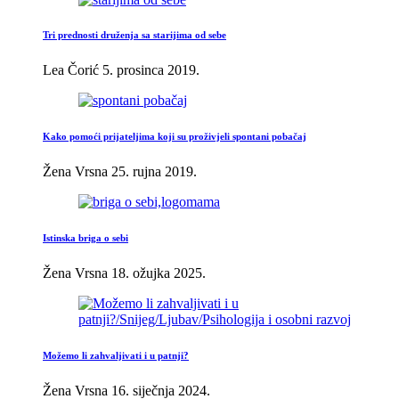
Tri prednosti druženja sa starijima od sebe
Lea Čorić
5. prosinca 2019.
Kako pomoći prijateljima koji su proživjeli spontani pobačaj
Žena Vrsna
25. rujna 2019.
Istinska briga o sebi
Žena Vrsna
18. ožujka 2025.
Možemo li zahvaljivati i u patnji?
Žena Vrsna
16. siječnja 2024.