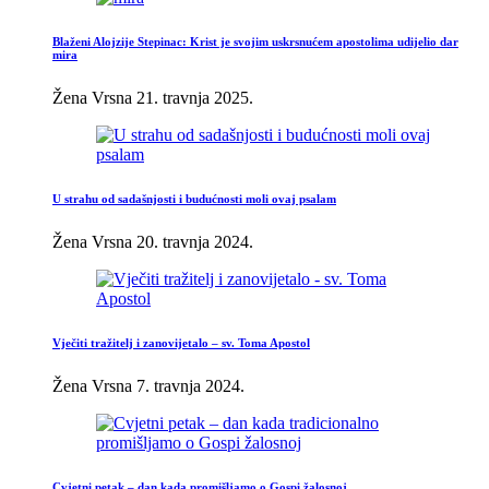
Blaženi Alojzije Stepinac: Krist je svojim uskrsnućem apostolima udijelio dar
mira
Žena Vrsna
21. travnja 2025.
U strahu od sadašnjosti i budućnosti moli ovaj psalam
Žena Vrsna
20. travnja 2024.
Vječiti tražitelj i zanovijetalo – sv. Toma Apostol
Žena Vrsna
7. travnja 2024.
Cvjetni petak – dan kada promišljamo o Gospi žalosnoj