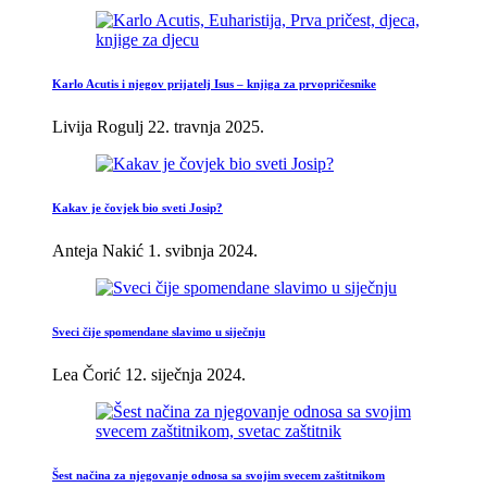
Karlo Acutis i njegov prijatelj Isus – knjiga za prvopričesnike
Livija Rogulj
22. travnja 2025.
Kakav je čovjek bio sveti Josip?
Anteja Nakić
1. svibnja 2024.
Sveci čije spomendane slavimo u siječnju
Lea Čorić
12. siječnja 2024.
Šest načina za njegovanje odnosa sa svojim svecem zaštitnikom