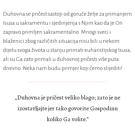
Duhovna se pričest sastoji od goruće želje za primanjem
Isusa u sakramentu i sjedinjenja s Njim kao da je On
zapravo primljen sakramentalno. Mnogi sveci i
blaženici zbog različitih situacija nisu bili u nekom
dijelu svoga života u stanju primati euharistijskog Isusa,
ali su Ga zato primali u duhovnoj pričesti više puta
dnevno. Neka nam budu primjer koji ćemo slijediti!
„Duhovna je pričest veliko blago; zato je ne
izostavljajte jer tako govorite Gospodinu
koliko Ga volite.”