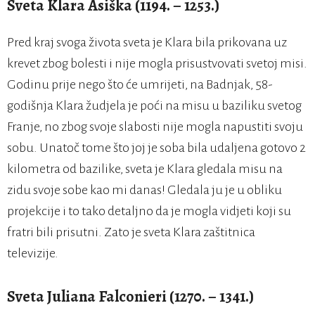
Sveta Klara Asiška (1194. – 1253.)
Pred kraj svoga života sveta je Klara bila prikovana uz
krevet zbog bolesti i nije mogla prisustvovati svetoj misi.
Godinu prije nego što će umrijeti, na Badnjak, 58-
godišnja Klara žudjela je poći na misu u baziliku svetog
Franje, no zbog svoje slabosti nije mogla napustiti svoju
sobu. Unatoč tome što joj je soba bila udaljena gotovo 2
kilometra od bazilike, sveta je Klara gledala misu na
zidu svoje sobe kao mi danas! Gledala ju je u obliku
projekcije i to tako detaljno da je mogla vidjeti koji su
fratri bili prisutni. Zato je sveta Klara zaštitnica
televizije.
Sveta Juliana Falconieri (1270. – 1341.)