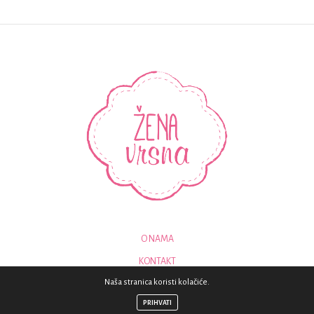
O NAMA
KONTAKT
Naša stranica koristi kolačiće.
© 2018 - SVA PRAVA PRIDRŽANA - ZENAVRSNA.COM
PRIHVATI