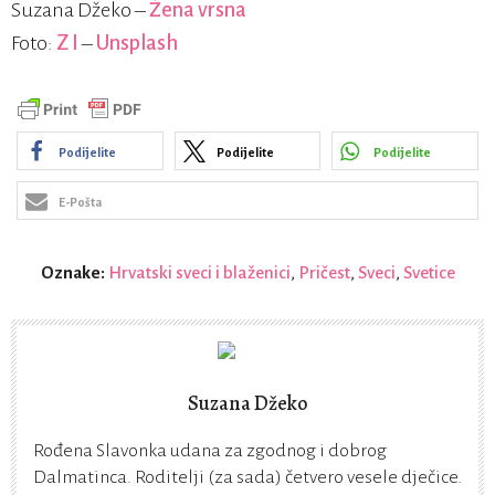
Suzana Džeko –
Žena vrsna
Foto:
Z I
–
Unsplash
Podijelite
Podijelite
Podijelite
E-Pošta
Oznake:
Hrvatski sveci i blaženici
,
Pričest
,
Sveci
,
Svetice
Suzana Džeko
Rođena Slavonka udana za zgodnog i dobrog
Dalmatinca. Roditelji (za sada) četvero vesele dječice.