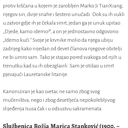
protiv kršćana u kojem je zarobljen Marko Ji TianXiang,
njegov sin, dvije snahe i šestero unučadi. Dok su ih vukli
u zatvor gdje ih je čekala smrt, jedan ga je unuk upitao:
„Djede, kamo idemo?”, a on je jednostavno odgovorio:
„Idemo kući.” Svoje je krvnike molio da njega ubiju
zadnjeg kako nijedan od devet članova njegove obitelji
ne bi umro sam. Tako je stajao pored svakoga od njih u
trenutku kad su ih obezglavili. Sam je otišao u smrt
pjevajući Lauretanske litanije.
Kanoniziran je kao svetac ne samo zbog svog
mučeništva, nego i zbog desetljeća nepokolebljivog
slijeđenja Isusa čak i u odsustvu sakramenata.
Službenica Božja Marica Stanković (1900. –