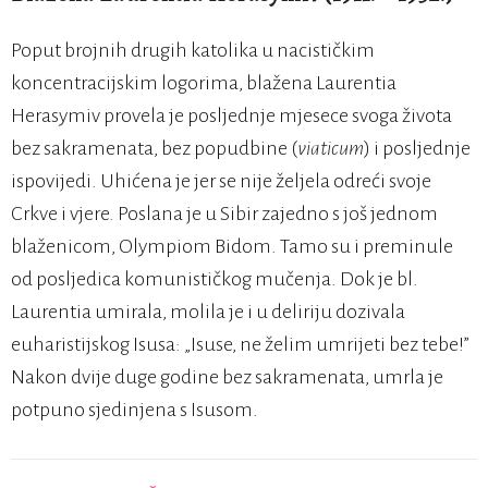
Poput brojnih drugih katolika u nacističkim
koncentracijskim logorima, blažena Laurentia
Herasymiv provela je posljednje mjesece svoga života
bez sakramenata, bez popudbine (
viaticum
) i posljednje
ispovijedi. Uhićena je jer se nije željela odreći svoje
Crkve i vjere. Poslana je u Sibir zajedno s još jednom
blaženicom, Olympiom Bidom. Tamo su i preminule
od posljedica komunističkog mučenja. Dok je bl.
Laurentia umirala, molila je i u deliriju dozivala
euharistijskog Isusa: „Isuse, ne želim umrijeti bez tebe!”
Nakon dvije duge godine bez sakramenata, umrla je
potpuno sjedinjena s Isusom.