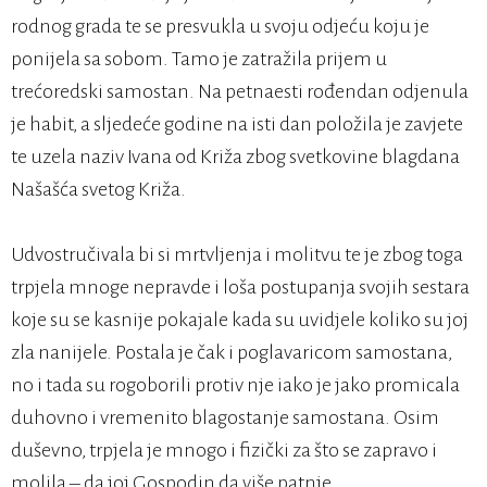
rodnog grada te se presvukla u svoju odjeću koju je
ponijela sa sobom. Tamo je zatražila prijem u
trećoredski samostan. Na petnaesti rođendan odjenula
je habit, a sljedeće godine na isti dan položila je zavjete
te uzela naziv Ivana od Križa zbog svetkovine blagdana
Našašća svetog Križa.
Udvostručivala bi si mrtvljenja i molitvu te je zbog toga
trpjela mnoge nepravde i loša postupanja svojih sestara
koje su se kasnije pokajale kada su uvidjele koliko su joj
zla nanijele. Postala je čak i poglavaricom samostana,
no i tada su rogoborili protiv nje iako je jako promicala
duhovno i vremenito blagostanje samostana. Osim
duševno, trpjela je mnogo i fizički za što se zapravo i
molila – da joj Gospodin da više patnje.