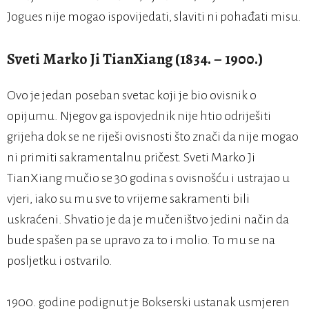
Jogues nije mogao ispovijedati, slaviti ni pohađati misu.
Sveti Marko Ji TianXiang (1834. – 1900.)
Ovo je jedan poseban svetac koji je bio ovisnik o
opijumu. Njegov ga ispovjednik nije htio odriješiti
grijeha dok se ne riješi ovisnosti što znači da nije mogao
ni primiti sakramentalnu pričest. Sveti Marko Ji
TianXiang mučio se 30 godina s ovisnošću i ustrajao u
vjeri, iako su mu sve to vrijeme sakramenti bili
uskraćeni. Shvatio je da je mučeništvo jedini način da
bude spašen pa se upravo za to i molio. To mu se na
posljetku i ostvarilo.
1900. godine podignut je Bokserski ustanak usmjeren