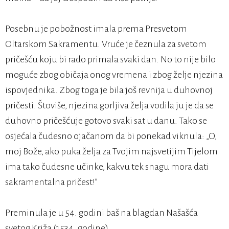
Posebnu je pobožnost imala prema Presvetom
Oltarskom Sakramentu. Vruće je čeznula za svetom
pričešću koju bi rado primala svaki dan. No to nije bilo
moguće zbog običaja onog vremena i zbog želje njezina
ispovjednika. Zbog toga je bila još revnija u duhovnoj
pričesti. Štoviše, njezina gorljiva želja vodila ju je da se
duhovno pričešćuje gotovo svaki sat u danu. Tako se
osjećala čudesno ojačanom da bi ponekad viknula: „O,
moj Bože, ako puka želja za Tvojim najsvetijim Tijelom
ima tako čudesne učinke, kakvu tek snagu mora dati
sakramentalna pričest!”
Preminula je u 54. godini baš na blagdan Našašća
svetog Križa (1534. godine).