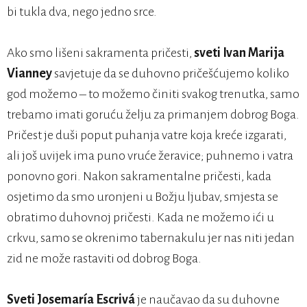
bi tukla dva, nego jedno srce.
Ako smo lišeni sakramenta pričesti,
sveti Ivan Marija
Vianney
savjetuje da se duhovno pričešćujemo koliko
god možemo – to možemo činiti svakog trenutka, samo
trebamo imati goruću želju za primanjem dobrog Boga.
Pričest je duši poput puhanja vatre koja kreće izgarati,
ali još uvijek ima puno vruće žeravice; puhnemo i vatra
ponovno gori. Nakon sakramentalne pričesti, kada
osjetimo da smo uronjeni u Božju ljubav, smjesta se
obratimo duhovnoj pričesti. Kada ne možemo ići u
crkvu, samo se okrenimo tabernakulu jer nas niti jedan
zid ne može rastaviti od dobrog Boga.
Sveti Josemaría Escrivá
je naučavao da su duhovne