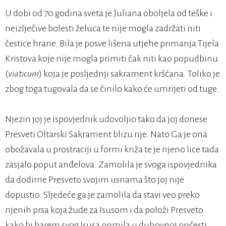
U dobi od 70 godina sveta je Juliana oboljela od teške i
neizlječive bolesti želuca te nije mogla zadržati niti
čestice hrane. Bila je posve lišena utjehe primanja Tijela
Kristova koje nije mogla primiti čak niti kao popudbinu
(
viaticum
) koja je posljednji sakrament kršćana. Toliko je
zbog toga tugovala da se činilo kako će umrijeti od tuge.
Njezin joj je ispovjednik udovoljio tako da joj donese
Presveti Oltarski Sakrament blizu nje. Nato Ga je ona
obožavala u prostraciji u formi križa te je njeno lice tada
zasjalo poput anđelova. Zamolila je svoga ispovjednika
da dodirne Presveto svojim usnama što joj nije
dopustio. Sljedeće ga je zamolila da stavi veo preko
njenih prsa koja žude za Isusom i da položi Presveto
kako bi barem svog Isusa primila u duhovnoj pričesti.