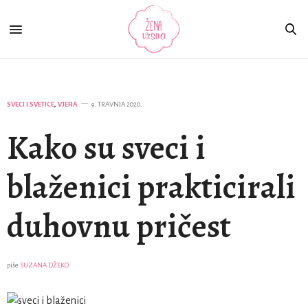
SVECI I SVETICE
,
VJERA
9. TRAVNJA 2020.
Kako su sveci i
blaženici prakticirali
duhovnu pričest
piše
SUZANA DŽEKO