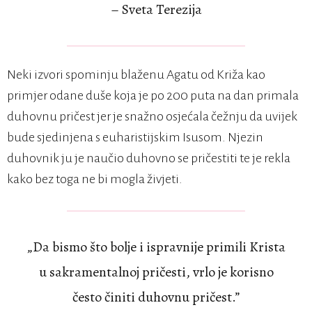
– Sveta Terezija
Neki izvori spominju blaženu Agatu od Križa kao
primjer odane duše koja je po 200 puta na dan primala
duhovnu pričest jer je snažno osjećala čežnju da uvijek
bude sjedinjena s euharistijskim Isusom. Njezin
duhovnik ju je naučio duhovno se pričestiti te je rekla
kako bez toga ne bi mogla živjeti.
„Da bismo što bolje i ispravnije primili Krista
u sakramentalnoj pričesti, vrlo je korisno
često činiti duhovnu pričest.”