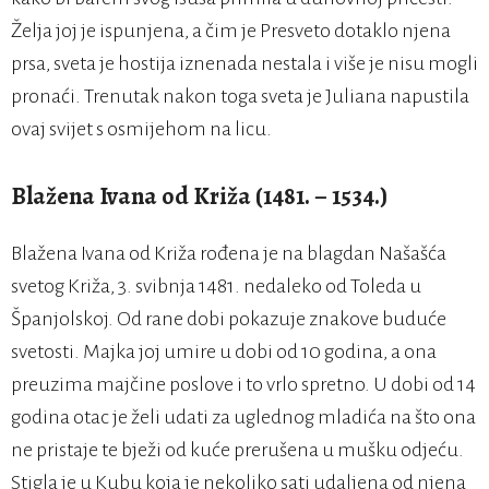
Želja joj je ispunjena, a čim je Presveto dotaklo njena
prsa, sveta je hostija iznenada nestala i više je nisu mogli
pronaći. Trenutak nakon toga sveta je Juliana napustila
ovaj svijet s osmijehom na licu.
Blažena Ivana od Križa (1481. – 1534.)
Blažena Ivana od Križa rođena je na blagdan Našašća
svetog Križa, 3. svibnja 1481. nedaleko od Toleda u
Španjolskoj. Od rane dobi pokazuje znakove buduće
svetosti. Majka joj umire u dobi od 10 godina, a ona
preuzima majčine poslove i to vrlo spretno. U dobi od 14
godina otac je želi udati za uglednog mladića na što ona
ne pristaje te bježi od kuće prerušena u mušku odjeću.
Stigla je u Kubu koja je nekoliko sati udaljena od njena