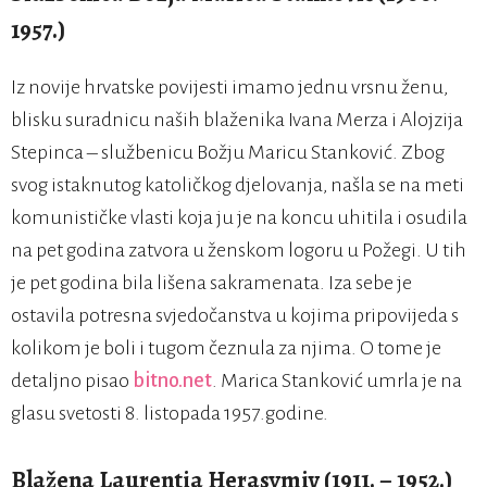
1957.)
Iz novije hrvatske povijesti imamo jednu vrsnu ženu,
blisku suradnicu naših blaženika Ivana Merza i Alojzija
Stepinca – službenicu Božju Maricu Stanković. Zbog
svog istaknutog katoličkog djelovanja, našla se na meti
komunističke vlasti koja ju je na koncu uhitila i osudila
na pet godina zatvora u ženskom logoru u Požegi. U tih
je pet godina bila lišena sakramenata. Iza sebe je
ostavila potresna svjedočanstva u kojima pripovijeda s
kolikom je boli i tugom čeznula za njima. O tome je
detaljno pisao
bitno.net
. Marica Stanković umrla je na
glasu svetosti 8. listopada 1957.godine.
Blažena Laurentia Herasymiv (1911. – 1952.)