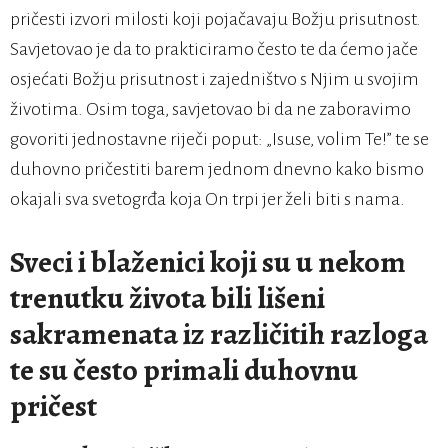
pričesti izvori milosti koji pojačavaju Božju prisutnost.
Savjetovao je da to prakticiramo često te da ćemo jače
osjećati Božju prisutnost i zajedništvo s Njim u svojim
životima. Osim toga, savjetovao bi da ne zaboravimo
govoriti jednostavne riječi poput: „Isuse, volim Te!” te se
duhovno pričestiti barem jednom dnevno kako bismo
okajali sva svetogrđa koja On trpi jer želi biti s nama.
Sveci i blaženici koji su u nekom
trenutku života bili lišeni
sakramenata iz različitih razloga
te su često primali duhovnu
pričest