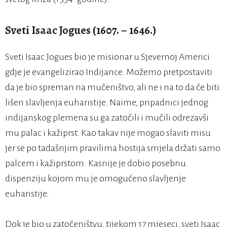
Sveti Isaac Jogues (1607. – 1646.)
Sveti Isaac Jogues bio je misionar u Sjevernoj Americi
gdje je evangelizirao Indijance. Možemo pretpostaviti
da je bio spreman na mučeništvo, ali ne i na to da će biti
lišen slavljenja euharistije. Naime, pripadnici jednog
indijanskog plemena su ga zatočili i mučili odrezavši
mu palac i kažiprst. Kao takav nije mogao slaviti misu
jer se po tadašnjim pravilima hostija smjela držati samo
palcem i kažiprstom. Kasnije je dobio posebnu
dispenziju kojom mu je omogućeno slavljenje
euharistije.
Dok je bio u zatočeništvu, tijekom 17 mjeseci, sveti Isaac