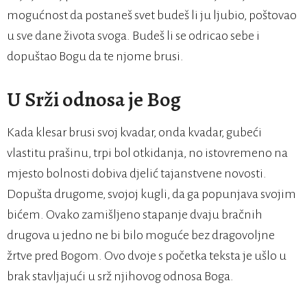
mogućnost da postaneš svet budeš li ju ljubio, poštovao
u sve dane života svoga. Budeš li se odricao sebe i
dopuštao Bogu da te njome brusi.
U Srži odnosa je Bog
Kada klesar brusi svoj kvadar, onda kvadar, gubeći
vlastitu prašinu, trpi bol otkidanja, no istovremeno na
mjesto bolnosti dobiva djelić tajanstvene novosti.
Dopušta drugome, svojoj kugli, da ga popunjava svojim
bićem. Ovako zamišljeno stapanje dvaju bračnih
drugova u jedno ne bi bilo moguće bez dragovoljne
žrtve pred Bogom. Ovo dvoje s početka teksta je ušlo u
brak stavljajući u srž njihovog odnosa Boga.