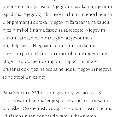
prepušteni drugoj osobi. Njegovim navikama, njezinim
ispadima. Njegovoj izbirljivosti u hrani, njenoj lijenosti
u pripremanju obroka. Njegovim čarapama na kauču,
njezinim količinama časopisa za recepte. Njegovim
utakmicama, njezinim dugim razgovorima s
prijateljicama. Njegovim tehničkim uređajima,
njezinim poklončićima za mnogobrojne rođendane.
Stoje nasuprot jedno drugom i započinju proces
brušenja dok njezina osoba ne uđe u njegovu i njegova
se ne otopi u njezinoj.
Papa Benedikt XVI. u svom govoru 9. veljače 2008.
naglašava dublje značenje spolne različitosti od samo
biološke. „Ovo jedinstvo dvoga sa sobom nosi u tijelima
i dušama upisan odnos s drugim, ljubav prema