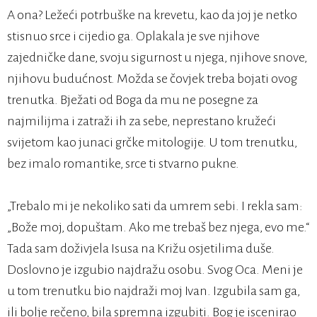
A ona? Ležeći potrbuške na krevetu, kao da joj je netko
stisnuo srce i cijedio ga. Oplakala je sve njihove
zajedničke dane, svoju sigurnost u njega, njihove snove,
njihovu budućnost. Možda se čovjek treba bojati ovog
trenutka. Bježati od Boga da mu ne posegne za
najmilijma i zatraži ih za sebe, neprestano kružeći
svijetom kao junaci grčke mitologije. U tom trenutku,
bez imalo romantike, srce ti stvarno pukne.
„Trebalo mi je nekoliko sati da umrem sebi. I rekla sam:
„Bože moj, dopuštam. Ako me trebaš bez njega, evo me.“
Tada sam doživjela Isusa na Križu osjetilima duše.
Doslovno je izgubio najdražu osobu. Svog Oca. Meni je
u tom trenutku bio najdraži moj Ivan. Izgubila sam ga,
ili bolje rečeno, bila spremna izgubiti. Bog je iscenirao