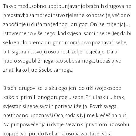
Takvo međusobno upotpunjavanje bračnih drugova ne
predstavlja samo jedinstvo tjelesne konotacije, već ono
započinje u dušama jednog i drugog. Oni se mijenjaju,
istovremeno više nego ikad svjesni samih sebe. Jer, da bi
se krenulo prema drugom moraš prvo poznavati sebe,
biti siguran u svoju osobnost, želje i osjećaje. Da bi
ljubio svoga bližnjega kao sebe samoga, trebaš prvo
znati kako ljubiš sebe samoga.
Bračni drugovi se izlažu ogoljeni do srži svoje osobe
kako bi primili onog drugog u sebe. Pri ulasku u brak,
svjestan si sebe, svojih potreba i želja. Povrh svega,
prethodno upoznavši Oca, sada s Njime krećeš na put.
Na put posvećenja u dvoje. Vezan si privolom uz osobu
koja je tvoj put do Neba. Ta osoba zaista je tvoja