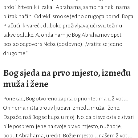
brdo i žrtvenik i Izaka i Abrahama, samo na neki nama
blizak način. Odrekli smo se jedno drugoga poradi Boga.
Plačući, krvareći, duboko proživljavajući svu težinu
takve odluke. A, onda nam je Bog Abrahamov opet
poslao odgovor s Neba (doslovno): „Vratite se jedno
drugome.“
Bog sjeda na prvo mjesto, između
muža i žene
Ponekad, Bog otvoreno zapita o prioritetima u životu.
On nema ništa protiv ljubavi između muža i žene.
Dapače, naš Bog se kupa u njoj. No, da bi sve ostale stvari
bile pospremljene na svoje pravo mjesto, nužno je,
poput Abrahama, urediti Božje mjesto u našem životu.