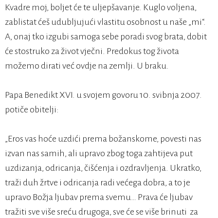
Kvadre moj, boljet će te uljepšavanje. Kuglo voljena,
zablistat ćeš udubljujući vlastitu osobnost u naše „mi“.
A, onaj tko izgubi samoga sebe poradi svog brata, dobit
će stostruko za život vječni. Predokus tog života
možemo dirati već ovdje na zemlji. U braku.
Papa Benedikt XVI. u svojem govoru 10. svibnja 2007.
potiče obitelji:
„Eros vas hoće uzdići prema božanskome, povesti nas
izvan nas samih, ali upravo zbog toga zahtijeva put
uzdizanja, odricanja, čišćenja i ozdravljenja. Ukratko,
traži duh žrtve i odricanja radi većega dobra, a to je
upravo Božja ljubav prema svemu… Prava će ljubav
tražiti sve više sreću drugoga, sve će se više brinuti za