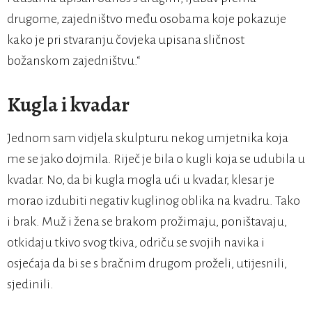
drugome, zajedništvo među osobama koje pokazuje
kako je pri stvaranju čovjeka upisana sličnost
božanskom zajedništvu.“
Kugla i kvadar
Jednom sam vidjela skulpturu nekog umjetnika koja
me se jako dojmila. Riječ je bila o kugli koja se udubila u
kvadar. No, da bi kugla mogla ući u kvadar, klesar je
morao izdubiti negativ kuglinog oblika na kvadru. Tako
i brak. Muž i žena se brakom prožimaju, poništavaju,
otkidaju tkivo svog tkiva, odriču se svojih navika i
osjećaja da bi se s bračnim drugom proželi, utijesnili,
sjedinili.