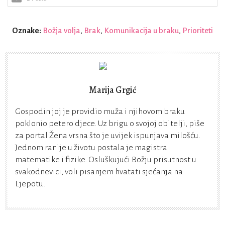
Oznake:
Božja volja
,
Brak
,
Komunikacija u braku
,
Prioriteti
Marija Grgić
Gospodin joj je providio muža i njihovom braku
poklonio petero djece. Uz brigu o svojoj obitelji, piše
za portal Žena vrsna što je uvijek ispunjava milošću.
Jednom ranije u životu postala je magistra
matematike i fizike. Osluškujući Božju prisutnost u
svakodnevici, voli pisanjem hvatati sjećanja na
Ljepotu.