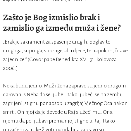
Zašto je Bog izmislio brak i
zamislio ga između muža i žene?
„Brak je sakrament za spasenje drugih: poglavito
drugoga, supruga, supruge, ali i djece, te napokon, čitave
zajednice.“ (Govor pape Benedikta XVI. 31. kolovoza
2006.)
Neka budu jedno. Muž i žena zapravo su jedno drugom
darovani s Neba da se ljube. I tako ljubeći se na zemlji,
zagrljeni, stignu ponaosob u zagrljaj Vječnog Oca nakon
smrti. On njoj da je dovede u Raj služeći mu. Ona
njemu da po ljubavi prema njoj stigne u Raj. I tako
uhvaćeni za ruke životnog odabira zapravo su