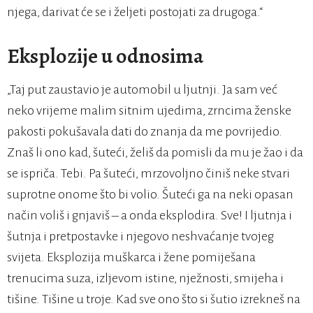
njega, darivat će se i željeti postojati za drugoga.“
Eksplozije u odnosima
„Taj put zaustavio je automobil u ljutnji. Ja sam već
neko vrijeme malim sitnim ujedima, zrncima ženske
pakosti pokušavala dati do znanja da me povrijedio.
Znaš li ono kad, šuteći, želiš da pomisli da mu je žao i da
se ispriča. Tebi. Pa šuteći, mrzovoljno činiš neke stvari
suprotne onome što bi volio. Šuteći ga na neki opasan
način voliš i gnjaviš – a onda eksplodira. Sve! I ljutnja i
šutnja i pretpostavke i njegovo neshvaćanje tvojeg
svijeta. Eksplozija muškarca i žene pomiješana
trenucima suza, izljevom istine, nježnosti, smijeha i
tišine. Tišine u troje. Kad sve ono što si šutio izrekneš na