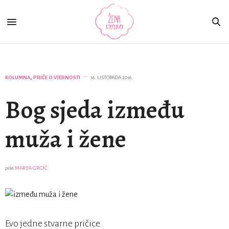
KOLUMNA
,
PRIČE O VJERNOSTI
16. LISTOPADA 2016.
Bog sjeda između
muža i žene
piše
MARIJA GRGIĆ
Evo jedne stvarne pričice.