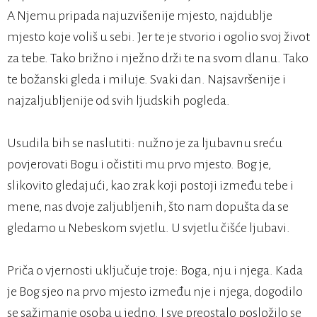
A Njemu pripada najuzvišenije mjesto, najdublje
mjesto koje voliš u sebi. Jer te je stvorio i ogolio svoj život
za tebe. Tako brižno i nježno drži te na svom dlanu. Tako
te božanski gleda i miluje. Svaki dan. Najsavršenije i
najzaljubljenije od svih ljudskih pogleda.
Usudila bih se naslutiti: nužno je za ljubavnu sreću
povjerovati Bogu i očistiti mu prvo mjesto. Bog je,
slikovito gledajući, kao zrak koji postoji između tebe i
mene, nas dvoje zaljubljenih, što nam dopušta da se
gledamo u Nebeskom svjetlu. U svjetlu čišće ljubavi.
Priča o vjernosti uključuje troje: Boga, nju i njega. Kada
je Bog sjeo na prvo mjesto između nje i njega, dogodilo
se sažimanje osoba u jedno. I sve preostalo posložilo se