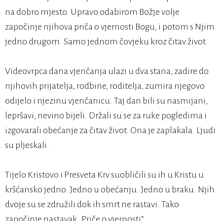
na dobro mjesto. Upravo odabirom Božje volje
započinje njihova priča o vjernosti Bogu, i potom s Njim
jedno drugom. Samo jednom čovjeku kroz čitav život.
Videovrpca dana vjenčanja ulazi u dva stana, zadire do
njihovih prijatelja, rodbine, roditelja, zumira njegovo
odijelo i njezinu vjenčanicu. Taj dan bili su nasmijani,
lepršavi, nevino bijeli. Držali su se za ruke pogledima i
izgovarali obećanje za čitav život. Ona je zaplakala. Ljudi
su pljeskali.
Tijelo Kristovo i Presveta Krv suobličili su ih u Kristu u
kršćansko jedno. Jedno u obećanju. Jedno u braku. Njih
dvoje su se združili dok ih smrt ne rastavi. Tako
započinje nastavak „Priče o vjernosti“.