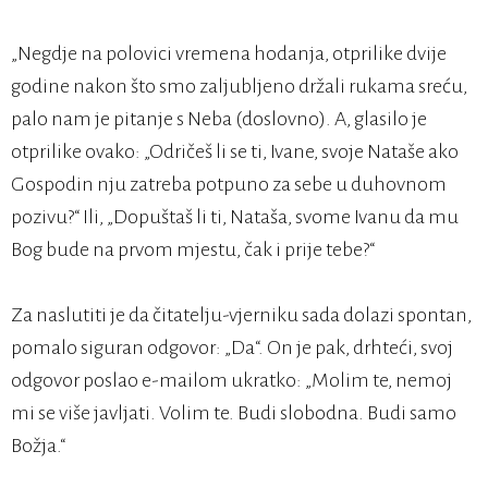
„Negdje na polovici vremena hodanja, otprilike dvije
godine nakon što smo zaljubljeno držali rukama sreću,
palo nam je pitanje s Neba (doslovno). A, glasilo je
otprilike ovako: „Odričeš li se ti, Ivane, svoje Nataše ako
Gospodin nju zatreba potpuno za sebe u duhovnom
pozivu?“ Ili, „Dopuštaš li ti, Nataša, svome Ivanu da mu
Bog bude na prvom mjestu, čak i prije tebe?“
Za naslutiti je da čitatelju-vjerniku sada dolazi spontan,
pomalo siguran odgovor: „Da“. On je pak, drhteći, svoj
odgovor poslao e-mailom ukratko: „Molim te, nemoj
mi se više javljati. Volim te. Budi slobodna. Budi samo
Božja.“