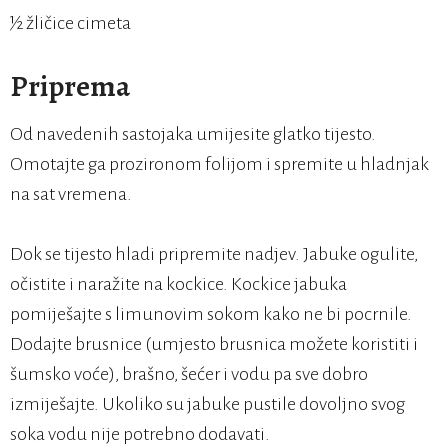
½ žličice cimeta
Priprema
Od navedenih sastojaka umijesite glatko tijesto.
Omotajte ga prozironom folijom i spremite u hladnjak
na sat vremena.
Dok se tijesto hladi pripremite nadjev. Jabuke ogulite,
očistite i naražite na kockice. Kockice jabuka
pomiješajte s limunovim sokom kako ne bi pocrnile.
Dodajte brusnice (umjesto brusnica možete koristiti i
šumsko voće), brašno, šećer i vodu pa sve dobro
izmiješajte. Ukoliko su jabuke pustile dovoljno svog
soka vodu nije potrebno dodavati.