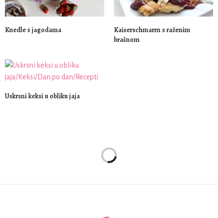
Knedle s jagodama
Kaiserschmarrn s raženim
brašnom
Uskrsni keksi u obliku jaja