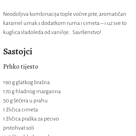
Neodoljiva kombinacija tople voćne pite, aromatičan
karamel umak s dodatkom ruma i cimeta – i uz sve to
kuglica sladoleda od vanilije… Savršenstvo!
Sastojci
Prhko tijesto
190 g glatkog brašna
170 g hladnog margarina
50 g šećera u prahu
1 žličica cimeta
1 žličica praška za pecivo
prstohvat soli