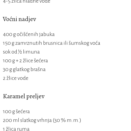
4-5 žlica hladne vode
Voćni nadjev
400 g očišćenih jabuka
150 g zamrznutih brusnica ili šumskog voća
sok od ½ limuna
100 g + 2 žlice šećera
30 g glatkog brašna
2 žlice vode
Karamel preljev
100 g šećera
200 ml slatkog vrhnja (30 % m.m.)
1 žlica ruma