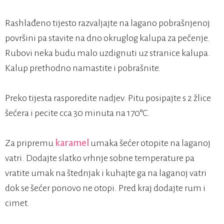
Rashlađeno tijesto razvaljajte na lagano pobrašnjenoj
površini pa stavite na dno okruglog kalupa za pečenje.
Rubovi neka budu malo uzdignuti uz stranice kalupa.
Kalup prethodno namastite i pobrašnite.
Preko tijesta rasporedite nadjev. Pitu posipajte s 2 žlice
šećera i pecite cca 30 minuta na 170°C.
Za pripremu
karamel
umaka šećer otopite na laganoj
vatri. Dodajte slatko vrhnje sobne temperature pa
vratite umak na štednjak i kuhajte ga na laganoj vatri
dok se šećer ponovo ne otopi. Pred kraj dodajte rum i
cimet.