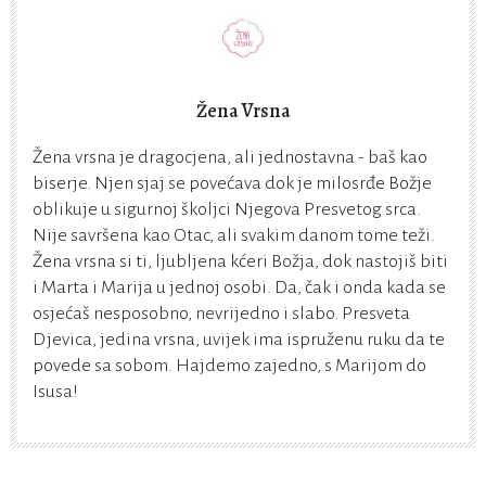
Žena Vrsna
Žena vrsna je dragocjena, ali jednostavna - baš kao
biserje. Njen sjaj se povećava dok je milosrđe Božje
oblikuje u sigurnoj školjci Njegova Presvetog srca.
Nije savršena kao Otac, ali svakim danom tome teži.
Žena vrsna si ti, ljubljena kćeri Božja, dok nastojiš biti
i Marta i Marija u jednoj osobi. Da, čak i onda kada se
osjećaš nesposobno, nevrijedno i slabo. Presveta
Djevica, jedina vrsna, uvijek ima ispruženu ruku da te
povede sa sobom. Hajdemo zajedno, s Marijom do
Isusa!