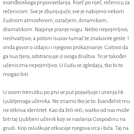
evanđeoskoga pripovijedanja. Riječ po riječ, rečenicu za
rečenicom. Sve je zbunjujuće, sve je nabijeno nekom
čudnom atmosferom, ozračjem, dinamikom,
dramatikom. Najprije pranje nogu. Nešto nepojmljivo,
neshvatljivo, a potom Isusov tumač te znakovite geste. I
onda govor o izdajici i njegovo prokazivanje. Gotovo da
ga Isus tjera, odstranjuje iz svoga društva. To je također
učenicima nepojmljivo. U čudu se zgledaju, tko bi to
mogao biti.
U ovom trenutku po prvi se put pojavljuje i izranja lik
Ljubljenoga učenika. Ne znamo tko je to. Evanđelist mu
ne otkriva identitet. Kao da želi reći, svatko od nas može
biti taj Ljubljeni učenik koji se naslanja Gospodinu na
grudi. Koji osluškuje otkucaje njegova srca i bića. Taj na