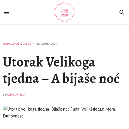
DUHOVNOST
,
VJERA
26. OŽUJKA 2024.
Utorak Velikoga
tjedna – A bijaše noć
piše
ŽENA VRSNA