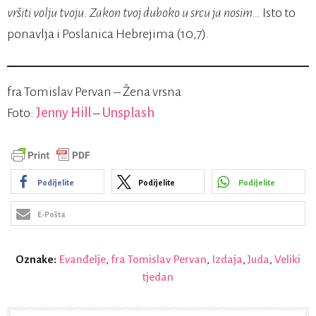
vršiti volju tvoju. Zakon tvoj duboko u srcu ja nosim…
Isto to
ponavlja i Poslanica Hebrejima (10,7).
fra Tomislav Pervan – Žena vrsna
Foto:
Jenny Hill
–
Unsplash
Podijelite
Podijelite
Podijelite
E-Pošta
Oznake:
Evanđelje
,
fra Tomislav Pervan
,
Izdaja
,
Juda
,
Veliki
tjedan