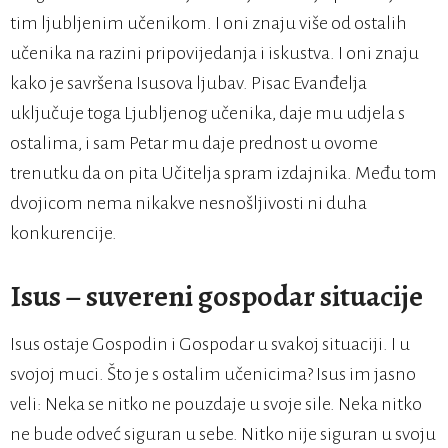
tim ljubljenim učenikom. I oni znaju više od ostalih
učenika na razini pripovijedanja i iskustva. I oni znaju
kako je savršena Isusova ljubav. Pisac Evanđelja
uključuje toga Ljubljenog učenika, daje mu udjela s
ostalima, i sam Petar mu daje prednost u ovome
trenutku da on pita Učitelja spram izdajnika. Među tom
dvojicom nema nikakve nesnošljivosti ni duha
konkurencije.
Isus – suvereni gospodar situacije
Isus ostaje Gospodin i Gospodar u svakoj situaciji. I u
svojoj muci. Što je s ostalim učenicima? Isus im jasno
veli: Neka se nitko ne pouzdaje u svoje sile. Neka nitko
ne bude odveć siguran u sebe. Nitko nije siguran u svoju