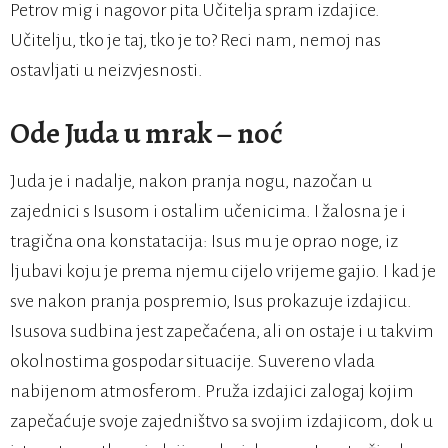
Petrov mig i nagovor pita Učitelja spram izdajice.
Učitelju, tko je taj, tko je to? Reci nam, nemoj nas
ostavljati u neizvjesnosti.
Ode Juda u mrak – noć
Juda je i nadalje, nakon pranja nogu, nazočan u
zajednici s Isusom i ostalim učenicima. I žalosna je i
tragična ona konstatacija: Isus mu je oprao noge, iz
ljubavi koju je prema njemu cijelo vrijeme gajio. I kad je
sve nakon pranja pospremio, Isus prokazuje izdajicu.
Isusova sudbina jest zapečaćena, ali on ostaje i u takvim
okolnostima gospodar situacije. Suvereno vlada
nabijenom atmosferom. Pruža izdajici zalogaj kojim
zapečaćuje svoje zajedništvo sa svojim izdajicom, dok u