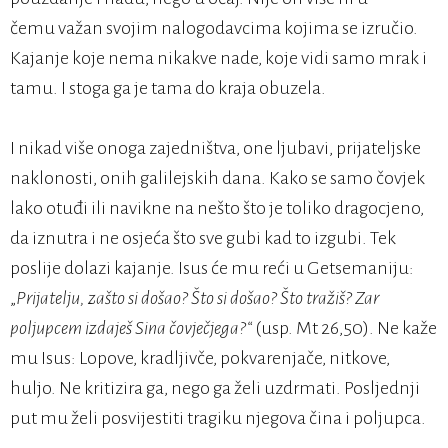
čemu važan svojim nalogodavcima kojima se izručio.
Kajanje koje nema nikakve nade, koje vidi samo mrak i
tamu. I stoga ga je tama do kraja obuzela.
I nikad više onoga zajedništva, one ljubavi, prijateljske
naklonosti, onih galilejskih dana. Kako se samo čovjek
lako otuđi ili navikne na nešto što je toliko dragocjeno,
da iznutra i ne osjeća što sve gubi kad to izgubi. Tek
poslije dolazi kajanje. Isus će mu reći u Getsemaniju:
„
Prijatelju, zašto si došao? Što si došao? Što tražiš? Zar
poljupcem izdaješ Sina čovječjega?“
(usp. Mt 26,50). Ne kaže
mu Isus: Lopove, kradljivče, pokvarenjače, nitkove,
huljo. Ne kritizira ga, nego ga želi uzdrmati. Posljednji
put mu želi posvijestiti tragiku njegova čina i poljupca.