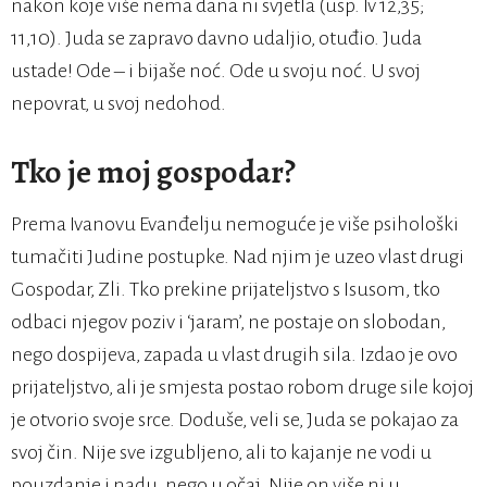
nakon koje više nema dana ni svjetla (usp. Iv 12,35;
11,10). Juda se zapravo davno udaljio, otuđio. Juda
ustade! Ode – i bijaše noć. Ode u svoju noć. U svoj
nepovrat, u svoj nedohod.
Tko je moj gospodar?
Prema Ivanovu Evanđelju nemoguće je više psihološki
tumačiti Judine postupke. Nad njim je uzeo vlast drugi
Gospodar, Zli. Tko prekine prijateljstvo s Isusom, tko
odbaci njegov poziv i ‘jaram’, ne postaje on slobodan,
nego dospijeva, zapada u vlast drugih sila. Izdao je ovo
prijateljstvo, ali je smjesta postao robom druge sile kojoj
je otvorio svoje srce. Doduše, veli se, Juda se pokajao za
svoj čin. Nije sve izgubljeno, ali to kajanje ne vodi u
pouzdanje i nadu, nego u očaj. Nije on više ni u