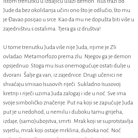
istom trenutku u izdajicu ulazi demon. Isus traži od
Jude da bez okolišanja učini ono što je odlučio, što mu
je Đavao posijao u srce. Kao da mu ne dopušta biti više u
zajedništvu s ostalima. Tjera ga iz društva!
U tome trenutku Juda više nije Juda, njime je Zli
ovladao. Metamorfozo prema zlu. Njegov ga je demon
opsjednuo. Stoga mu Isus onemogućuje ostati dulje u
dvorani. Šalje ga van, iz zajednice. Drugi učenici ne
shvaćaju smisao Isusovih riječi. Sukladno Isusovoj
kretnji i riječi uzima Juda zalogaj i ide u noć. Sve ima
svoje simboličko značenje. Put na koji se zapućuje Juda
put je u nedohod, u nemilu i duboku tamu grijeha,
izdaje, (samo)ubojstva, smrti. Mrak koji se suprotstavlja
svjetlu, mrak koji ostaje mrklina, duboka noć. Noć