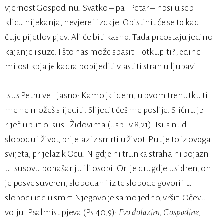
vjernost Gospodinu. Svatko – pa i Petar – nosi u sebi
klicu nijekanja, nevjere i izdaje. Obistinit će se to kad
čuje pijetlov pjev. Ali će biti kasno. Tada preostaju jedino
kajanje i suze. I što nas može spasiti i otkupiti? Jedino
milost koja je kadra pobijediti vlastiti strah u ljubavi.
Isus Petru veli jasno: Kamo ja idem, u ovom trenutku ti
me ne možeš slijediti. Slijedit ćeš me poslije. Sličnu je
riječ uputio Isus i Židovima (usp. Iv 8,21). Isus nudi
slobodu i život, prijelaz iz smrti u život. Put je to iz ovoga
svijeta, prijelaz k Ocu. Nigdje ni trunka straha ni bojazni
u Isusovu ponašanju ili osobi. On je drugdje usidren, on
je posve suveren, slobodan i iz te slobode govori i u
slobodi ide u smrt. Njegovo je samo jedno, vršiti Očevu
volju. Psalmist pjeva (Ps 40,9):
Evo dolazim, Gospodine,