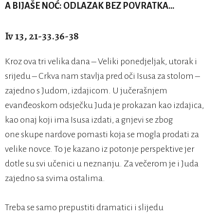
A BIJAŠE NOĆ: ODLAZAK BEZ POVRATKA…
Iv 13, 21-33.36-38
Kroz ova tri velika dana – Veliki ponedjeljak, utorak i
srijedu – Crkva nam stavlja pred oči Isusa za stolom –
zajedno s Judom, izdajicom. U jučerašnjem
evanđeoskom odsječku Juda je prokazan kao izdajica,
kao onaj koji ima Isusa izdati, a gnjevi se zbog
one skupe nardove pomasti koja se mogla prodati za
velike novce. To je kazano iz potonje perspektive jer
dotle su svi učenici u neznanju. Za večerom je i Juda
zajedno sa svima ostalima.
Treba se samo prepustiti dramatici i slijedu