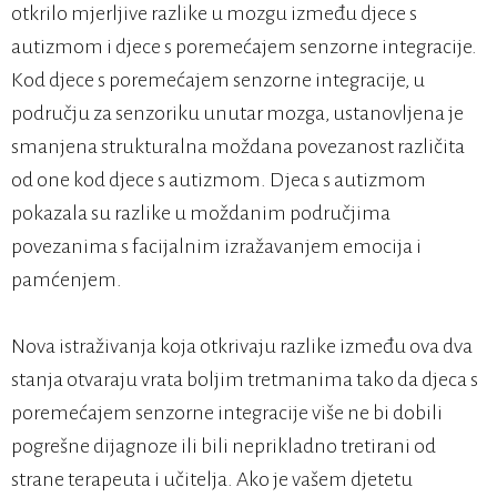
otkrilo mjerljive razlike u mozgu između djece s
autizmom i djece s poremećajem senzorne integracije.
Kod djece s poremećajem senzorne integracije, u
području za senzoriku unutar mozga, ustanovljena je
smanjena strukturalna moždana povezanost različita
od one kod djece s autizmom. Djeca s autizmom
pokazala su razlike u moždanim područjima
povezanima s facijalnim izražavanjem emocija i
pamćenjem.
Nova istraživanja koja otkrivaju razlike između ova dva
stanja otvaraju vrata boljim tretmanima tako da djeca s
poremećajem senzorne integracije više ne bi dobili
pogrešne dijagnoze ili bili neprikladno tretirani od
strane terapeuta i učitelja. Ako je vašem djetetu