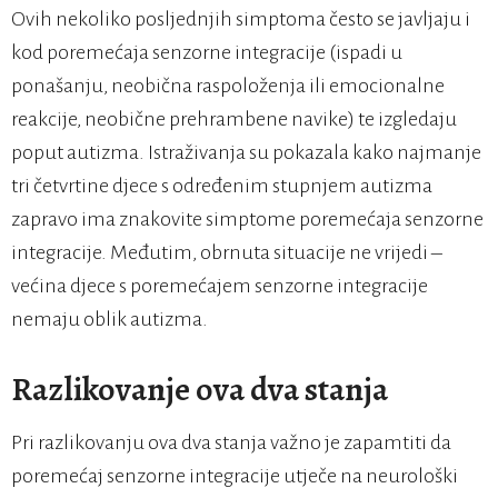
Ovih nekoliko posljednjih simptoma često se javljaju i
kod poremećaja senzorne integracije (ispadi u
ponašanju, neobična raspoloženja ili emocionalne
reakcije, neobične prehrambene navike) te izgledaju
poput autizma. Istraživanja su pokazala kako najmanje
tri četvrtine djece s određenim stupnjem autizma
zapravo ima znakovite simptome poremećaja senzorne
integracije. Međutim, obrnuta situacije ne vrijedi –
većina djece s poremećajem senzorne integracije
nemaju oblik autizma.
Razlikovanje ova dva stanja
Pri razlikovanju ova dva stanja važno je zapamtiti da
poremećaj senzorne integracije utječe na neurološki