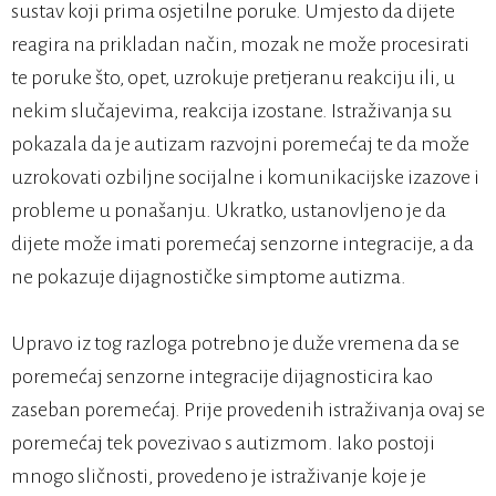
sustav koji prima osjetilne poruke. Umjesto da dijete
reagira na prikladan način, mozak ne može procesirati
te poruke što, opet, uzrokuje pretjeranu reakciju ili, u
nekim slučajevima, reakcija izostane. Istraživanja su
pokazala da je autizam razvojni poremećaj te da može
uzrokovati ozbiljne socijalne i komunikacijske izazove i
probleme u ponašanju. Ukratko, ustanovljeno je da
dijete može imati poremećaj senzorne integracije, a da
ne pokazuje dijagnostičke simptome autizma.
Upravo iz tog razloga potrebno je duže vremena da se
poremećaj senzorne integracije dijagnosticira kao
zaseban poremećaj. Prije provedenih istraživanja ovaj se
poremećaj tek povezivao s autizmom. Iako postoji
mnogo sličnosti, provedeno je istraživanje koje je