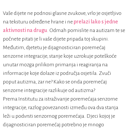
Vaše dijete ne podnosi glasne zvukove, vrlo je osjetljivo
na teksturu određene hrane i ne
prelazi lako s jedne
aktivnosti na drugu
. Odmah pomislite na autizam te se
počnete pitati je li vaše dijete pripada toj skupini.
Međutim, djetetu je dijagnosticiran poremećaj
senzorne integracije, stanje koje uzrokuje poteškoće
unutar mozga prilikom primanja i reagiranja na
informacije koje dolaze iz područja osjetila. Zvuči
poput autizma, zar ne? Kako se onda poremećaj
senzorne integracije razlikuje od autizma?
Prema Institutu za istraživanje poremećaja senzorne
integracije, razlog povezanosti između ova dva stanja
leži u podvrsti senzornog poremećaja. Djeci kojoj je
dijagnosticiran poremećaj potrebno je mnogo