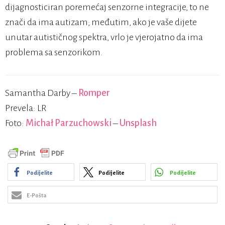
dijagnosticiran poremećaj senzorne integracije, to ne
znači da ima autizam; međutim, ako je vaše dijete
unutar autističnog spektra, vrlo je vjerojatno da ima
problema sa senzorikom.
Samantha Darby –
Romper
Prevela: LR
Foto:
Michał Parzuchowski
–
Unsplash
Podijelite
Podijelite
Podijelite
E-Pošta