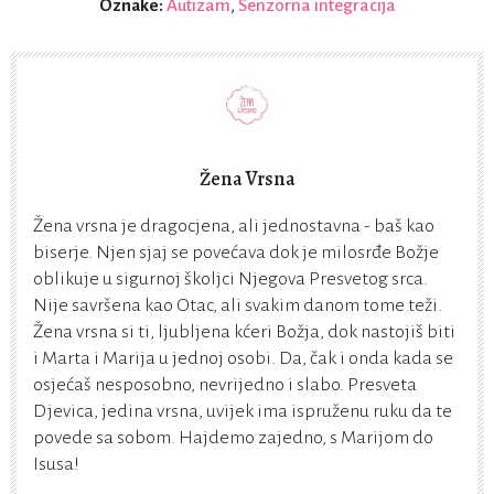
Oznake:
Autizam
,
Senzorna integracija
Žena Vrsna
Žena vrsna je dragocjena, ali jednostavna - baš kao
biserje. Njen sjaj se povećava dok je milosrđe Božje
oblikuje u sigurnoj školjci Njegova Presvetog srca.
Nije savršena kao Otac, ali svakim danom tome teži.
Žena vrsna si ti, ljubljena kćeri Božja, dok nastojiš biti
i Marta i Marija u jednoj osobi. Da, čak i onda kada se
osjećaš nesposobno, nevrijedno i slabo. Presveta
Djevica, jedina vrsna, uvijek ima ispruženu ruku da te
povede sa sobom. Hajdemo zajedno, s Marijom do
Isusa!