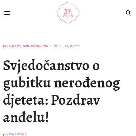
MEĐU NAMA
,
SVJEDOČANSTVA
30. LISTOPADA 2017.
Svjedočanstvo o
gubitku nerođenog
djeteta: Pozdrav
anđelu!
piše
ŽENA VRSNA