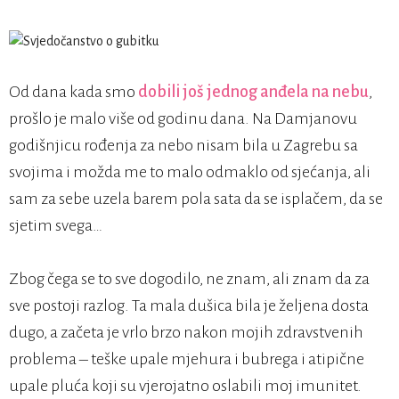
Od dana kada smo
dobili još jednog anđela na nebu
,
prošlo je malo više od godinu dana. Na Damjanovu
godišnjicu rođenja za nebo nisam bila u Zagrebu sa
svojima i možda me to malo odmaklo od sjećanja, ali
sam za sebe uzela barem pola sata da se isplačem, da se
sjetim svega…
Zbog čega se to sve dogodilo, ne znam, ali znam da za
sve postoji razlog. Ta mala dušica bila je željena dosta
dugo, a začeta je vrlo brzo nakon mojih zdravstvenih
problema – teške upale mjehura i bubrega i atipične
upale pluća koji su vjerojatno oslabili moj imunitet.