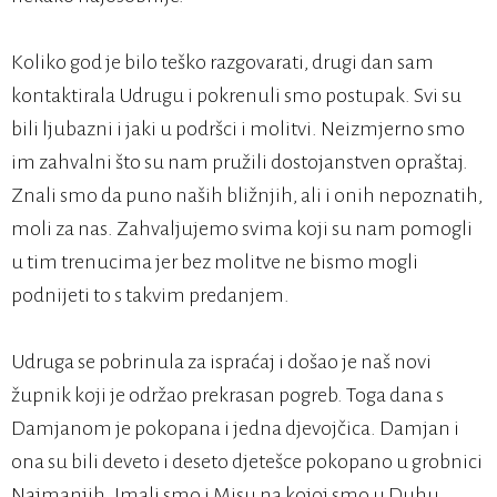
Koliko god je bilo teško razgovarati, drugi dan sam
kontaktirala Udrugu i pokrenuli smo postupak. Svi su
bili ljubazni i jaki u podršci i molitvi. Neizmjerno smo
im zahvalni što su nam pružili dostojanstven opraštaj.
Znali smo da puno naših bližnjih, ali i onih nepoznatih,
moli za nas. Zahvaljujemo svima koji su nam pomogli
u tim trenucima jer bez molitve ne bismo mogli
podnijeti to s takvim predanjem.
Udruga se pobrinula za ispraćaj i došao je naš novi
župnik koji je održao prekrasan pogreb. Toga dana s
Damjanom je pokopana i jedna djevojčica. Damjan i
ona su bili deveto i deseto djetešce pokopano u grobnici
Najmanjih. Imali smo i Misu na kojoj smo u Duhu