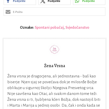
Podijelite
Podijelite
Podijelite
E-Pošta
Oznake:
Spontani pobačaj
,
Svjedočanstvo
Žena Vrsna
Žena vrsna je dragocjena, ali jednostavna - baš kao
biserje. Njen sjaj se povećava dok je milosrđe Božje
oblikuje u sigurnoj školjci Njegova Presvetog srca.
Nije savršena kao Otac, ali svakim danom tome teži.
Žena vrsna si ti, ljubljena kćeri Božja, dok nastojiš biti
i Marta i Marija u jednoj osobi. Da, čak i onda kada se