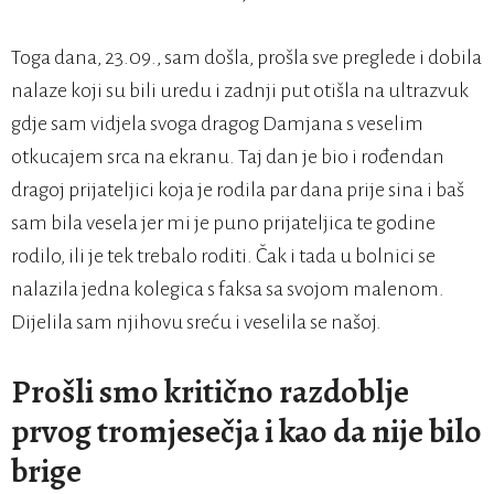
Toga dana, 23.09., sam došla, prošla sve preglede i dobila
nalaze koji su bili uredu i zadnji put otišla na ultrazvuk
gdje sam vidjela svoga dragog Damjana s veselim
otkucajem srca na ekranu. Taj dan je bio i rođendan
dragoj prijateljici koja je rodila par dana prije sina i baš
sam bila vesela jer mi je puno prijateljica te godine
rodilo, ili je tek trebalo roditi. Čak i tada u bolnici se
nalazila jedna kolegica s faksa sa svojom malenom.
Dijelila sam njihovu sreću i veselila se našoj.
Prošli smo kritično razdoblje
prvog tromjesečja i kao da nije bilo
brige