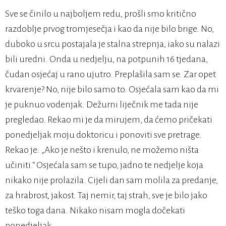
Sve se činilo u najboljem redu, prošli smo kritično
razdoblje prvog tromjesečja i kao da nije bilo brige. No,
duboko u srcu postajala je stalna strepnja, iako su nalazi
bili uredni. Onda u nedjelju, na potpunih 16 tjedana,
čudan osjećaj u rano ujutro. Preplašila sam se. Zar opet
krvarenje? No, nije bilo samo to. Osjećala sam kao da mi
je puknuo vodenjak. Dežurni liječnik me tada nije
pregledao. Rekao mi je da mirujem, da ćemo pričekati
ponedjeljak moju doktoricu i ponoviti sve pretrage.
Rekao je: „Ako je nešto i krenulo, ne možemo ništa
učiniti.“ Osjećala sam se tupo, jadno te nedjelje koja
nikako nije prolazila. Cijeli dan sam molila za predanje,
za hrabrost, jakost. Taj nemir, taj strah, sve je bilo jako
teško toga dana. Nikako nisam mogla dočekati
ponedjeljak.