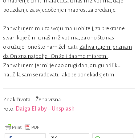
ohrabrenje činiti mala čuda u našim životima, daje
pouzdanje za svjedočenje i hrabrost za predanje.
Zahvaljujem mu za svoju malu obitelj, za prekrasne
stvari koje čini u našim životima, za ono što nas
okružuje i ono što nam želi dati.
Zahvaljujem jer znam
da On zna najbolje i On želi da smo mi sretni
.
Zahvaljujem jer mi je dao drugi dan, drugu priliku. I
naučila sam se radovati, iako se ponekad sjetim…
Znak života – Žena vrsna
Foto:
Daiga Ellaby
–
Unsplash