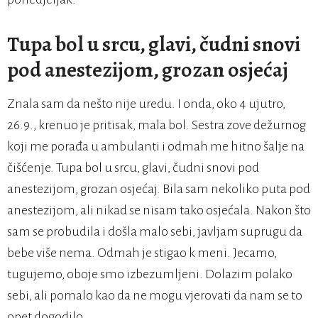
Tupa bol u srcu, glavi, čudni snovi
pod anestezijom, grozan osjećaj
Znala sam da nešto nije uredu. I onda, oko 4 ujutro,
26.9., krenuo je pritisak, mala bol. Sestra zove dežurnog
koji me porađa u ambulanti i odmah me hitno šalje na
čišćenje. Tupa bol u srcu, glavi, čudni snovi pod
anestezijom, grozan osjećaj. Bila sam nekoliko puta pod
anestezijom, ali nikad se nisam tako osjećala. Nakon što
sam se probudila i došla malo sebi, javljam suprugu da
bebe više nema. Odmah je stigao k meni. Jecamo,
tugujemo, oboje smo izbezumljeni. Dolazim polako
sebi, ali pomalo kao da ne mogu vjerovati da nam se to
opet dogodilo.