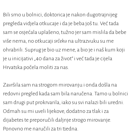
Bili smo u bolnici, doktorica je nakon dugotrajnijeg
pregleda vidjela otkucaje i da je beba još tu. Već tada
sam se osjećala uplašeno, tužno jer sam mislila da bebe
više nema, no otkucaji
srčeka
na ultrazvuku su me
ohrabrili. Suprug je bio uz mene, a bio je i naš kum koji
je u inicijativi „40 dana za život“ i već tada je cijela
Hrvatska počela moliti za nas.
Završila sam na strogom mirovanju i onda došla na
redovni pregled kada sam bila naručena. Tamo u bolnici
sam drugi put prokrvarila, iako su svi nalazi bili uredni.
Odmah su mi uveli lijekove, dodatno za tlak i za
dijabetes te preporučili daljnje strogo mirovanje.
Ponovno me naručili za tri tjedna.