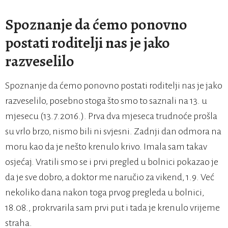
Spoznanje da ćemo ponovno
postati roditelji nas je jako
razveselilo
Spoznanje da ćemo ponovno postati roditelji nas je jako
razveselilo, posebno stoga što smo to saznali na 13. u
mjesecu (13.7.2016.). Prva dva mjeseca trudnoće prošla
su vrlo brzo, nismo bili ni svjesni. Zadnji dan odmora na
moru kao da je nešto krenulo krivo. Imala sam takav
osjećaj. Vratili smo se i prvi pregled u bolnici pokazao je
da je sve dobro, a doktor me naručio za vikend, 1.9. Već
nekoliko dana nakon toga prvog pregleda u bolnici,
18.08., prokrvarila sam prvi put i tada je krenulo vrijeme
straha.