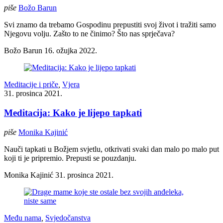
piše
Božo Barun
Svi znamo da trebamo Gospodinu prepustiti svoj život i tražiti samo
Njegovu volju. Zašto to ne činimo? Što nas sprječava?
Božo Barun
16. ožujka 2022.
Meditacije i priče
,
Vjera
31. prosinca 2021.
Meditacija: Kako je lijepo tapkati
piše
Monika Kajinić
Nauči tapkati u Božjem svjetlu, otkrivati svaki dan malo po malo put
koji ti je pripremio. Prepusti se pouzdanju.
Monika Kajinić
31. prosinca 2021.
Među nama
,
Svjedočanstva