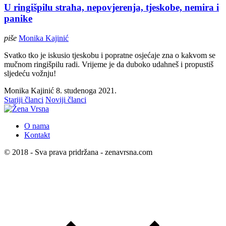
U ringišpilu straha, nepovjerenja, tjeskobe, nemira i
panike
piše
Monika Kajinić
Svatko tko je iskusio tjeskobu i popratne osjećaje zna o kakvom se
mučnom ringišpilu radi. Vrijeme je da duboko udahneš i propustiš
sljedeću vožnju!
Monika Kajinić
8. studenoga 2021.
Stariji članci
Noviji članci
O nama
Kontakt
© 2018 - Sva prava pridržana - zenavrsna.com