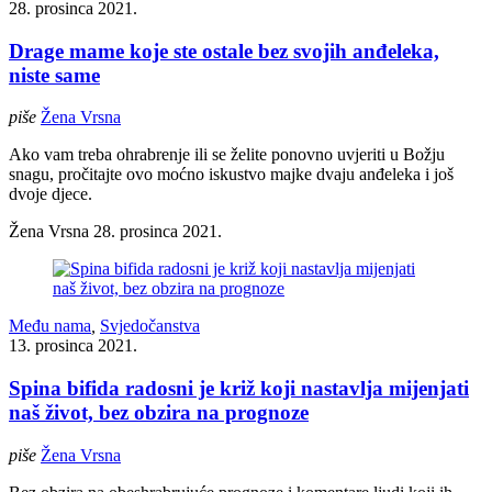
28. prosinca 2021.
Drage mame koje ste ostale bez svojih anđeleka,
niste same
piše
Žena Vrsna
Ako vam treba ohrabrenje ili se želite ponovno uvjeriti u Božju
snagu, pročitajte ovo moćno iskustvo majke dvaju anđeleka i još
dvoje djece.
Žena Vrsna
28. prosinca 2021.
Među nama
,
Svjedočanstva
13. prosinca 2021.
Spina bifida radosni je križ koji nastavlja mijenjati
naš život, bez obzira na prognoze
piše
Žena Vrsna