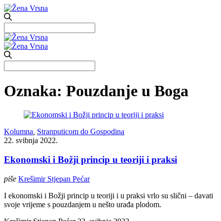
Search
for:
Search
for:
Oznaka:
Pouzdanje u Boga
Kolumna
,
Stranputicom do Gospodina
22. svibnja 2022.
Ekonomski i Božji princip u teoriji i praksi
piše
Krešimir Stjepan Pećar
I ekonomski i Božji princip u teoriji i u praksi vrlo su slični – davati
svoje vrijeme s pouzdanjem u nešto urađa plodom.