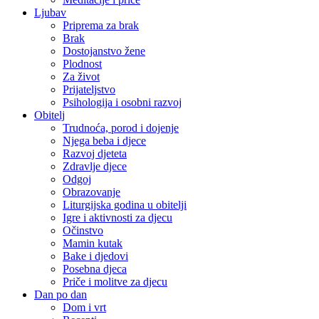
Ljubav
Priprema za brak
Brak
Dostojanstvo žene
Plodnost
Za život
Prijateljstvo
Psihologija i osobni razvoj
Obitelj
Trudnoća, porod i dojenje
Njega beba i djece
Razvoj djeteta
Zdravlje djece
Odgoj
Obrazovanje
Liturgijska godina u obitelji
Igre i aktivnosti za djecu
Očinstvo
Mamin kutak
Bake i djedovi
Posebna djeca
Priče i molitve za djecu
Dan po dan
Dom i vrt