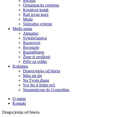
Recepti
Organizacija vremena
Kreativni kutak
Rad izvan kuće
Moda
Slobodno vrijeme
Među nama
Aktualno
Svjedočanstva
Razgovori
Recenzije
Razmišljanja
Žene iz prošlosti
Priče za velike
Kolumna
Dragocjenija od bisera
Mira mi daj
Na Tvom dlanu
Sve što ti želim reći
Stranputicom do Gospodina
O nama
Kontakt
Dragocjenija od bisera.