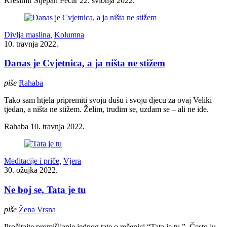
Krešimir Stjepan Pećar
22. svibnja 2022.
Divlja maslina
,
Kolumna
10. travnja 2022.
Danas je Cvjetnica, a ja ništa ne stižem
piše
Rahaba
Tako sam htjela pripremiti svoju dušu i svoju djecu za ovaj Veliki
tjedan, a ništa ne stižem. Želim, trudim se, uzdam se – ali ne ide.
Rahaba
10. travnja 2022.
Meditacije i priče
,
Vjera
30. ožujka 2022.
Ne boj se, Tata je tu
piše
Žena Vrsna
Pročitajte promišljanje jednog tate o rečenici “Tata je tu.”. Često ju