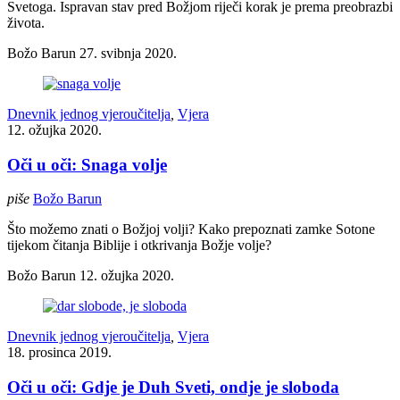
Svetoga. Ispravan stav pred Božjom riječi korak je prema preobrazbi
života.
Božo Barun
27. svibnja 2020.
Dnevnik jednog vjeroučitelja
,
Vjera
12. ožujka 2020.
Oči u oči: Snaga volje
piše
Božo Barun
Što možemo znati o Božjoj volji? Kako prepoznati zamke Sotone
tijekom čitanja Biblije i otkrivanja Božje volje?
Božo Barun
12. ožujka 2020.
Dnevnik jednog vjeroučitelja
,
Vjera
18. prosinca 2019.
Oči u oči: Gdje je Duh Sveti, ondje je sloboda