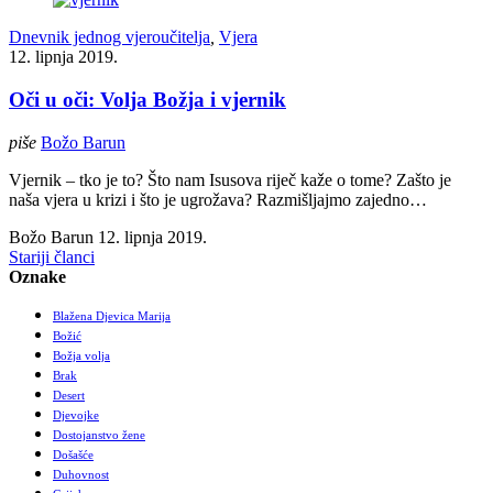
Dnevnik jednog vjeroučitelja
,
Vjera
12. lipnja 2019.
Oči u oči: Volja Božja i vjernik
piše
Božo Barun
Vjernik – tko je to? Što nam Isusova riječ kaže o tome? Zašto je
naša vjera u krizi i što je ugrožava? Razmišljajmo zajedno…
Božo Barun
12. lipnja 2019.
Stariji članci
Oznake
Blažena Djevica Marija
Božić
Božja volja
Brak
Desert
Djevojke
Dostojanstvo žene
Došašće
Duhovnost