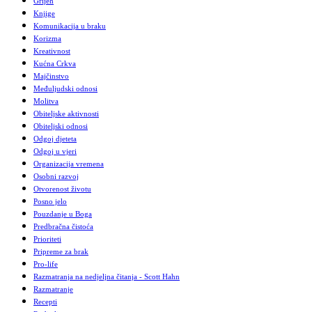
Grijeh
Knjige
Komunikacija u braku
Korizma
Kreativnost
Kućna Crkva
Majčinstvo
Međuljudski odnosi
Molitva
Obiteljske aktivnosti
Obiteljski odnosi
Odgoj djeteta
Odgoj u vjeri
Organizacija vremena
Osobni razvoj
Otvorenost životu
Posno jelo
Pouzdanje u Boga
Predbračna čistoća
Prioriteti
Pripreme za brak
Pro-life
Razmatranja na nedjeljna čitanja - Scott Hahn
Razmatranje
Recepti