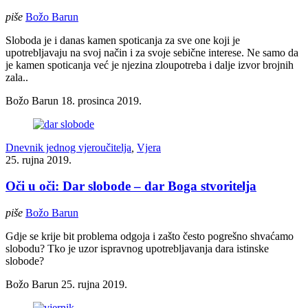
piše
Božo Barun
Sloboda je i danas kamen spoticanja za sve one koji je
upotrebljavaju na svoj način i za svoje sebične interese. Ne samo da
je kamen spoticanja već je njezina zloupotreba i dalje izvor brojnih
zala..
Božo Barun
18. prosinca 2019.
Dnevnik jednog vjeroučitelja
,
Vjera
25. rujna 2019.
Oči u oči: Dar slobode – dar Boga stvoritelja
piše
Božo Barun
Gdje se krije bit problema odgoja i zašto često pogrešno shvaćamo
slobodu? Tko je uzor ispravnog upotrebljavanja dara istinske
slobode?
Božo Barun
25. rujna 2019.