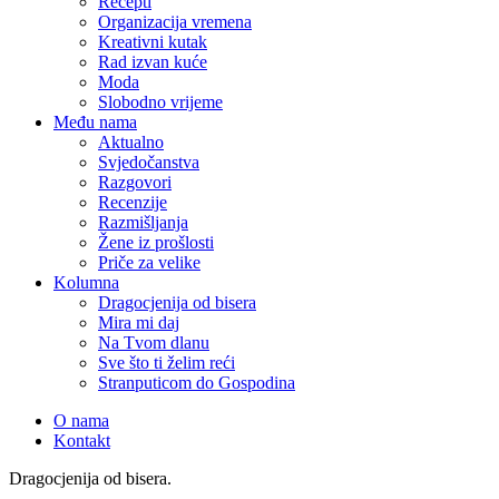
Recepti
Organizacija vremena
Kreativni kutak
Rad izvan kuće
Moda
Slobodno vrijeme
Među nama
Aktualno
Svjedočanstva
Razgovori
Recenzije
Razmišljanja
Žene iz prošlosti
Priče za velike
Kolumna
Dragocjenija od bisera
Mira mi daj
Na Tvom dlanu
Sve što ti želim reći
Stranputicom do Gospodina
O nama
Kontakt
Dragocjenija od bisera.