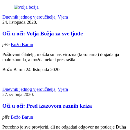
Dnevnik jednog vjeroučitelja
,
Vjera
24. listopada 2020.
Oči u oči: Volja Božja za sve ljude
piše
Božo Barun
Poštovani čitatelji, možda su nas virozna (koronarna) događanja
malo zbunila, a možda neke i prestrašila.…
Božo Barun
24. listopada 2020.
Dnevnik jednog vjeroučitelja
,
Vjera
27. svibnja 2020.
Oči u oči: Pred izazovom raznih kriza
piše
Božo Barun
Potrebno je sve provjeriti, ali ne odgađati odgovor na poticaje Duha