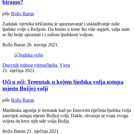
biramo?
piše
Božo Barun
Zadatak vjernika kršćanina je upoznavanje i usklađivanje naše
ljudske volje s Božjom. Da bismo u tome što više uspjeli, valja nam
se što bolje upoznati i s našom ljudskom voljom.
Božo Barun
26. travnja 2021.
Dnevnik jednog vjeroučitelja
,
Vjera
21. siječnja 2021.
Oči u oči: Trenutak u kojem ljudska volja ustupa
mjesto Božjoj volji
piše
Božo Barun
Maslinska agonija je trenutak kad po Isusovim riječima ljudska volja
zauvijek ustupa mjesto Božjoj volji. Dakle, otvaraju se vrata ovoga
svijeta da kroz njih uđe volja Božja.
Božo Barun
21. siječnja 2021.