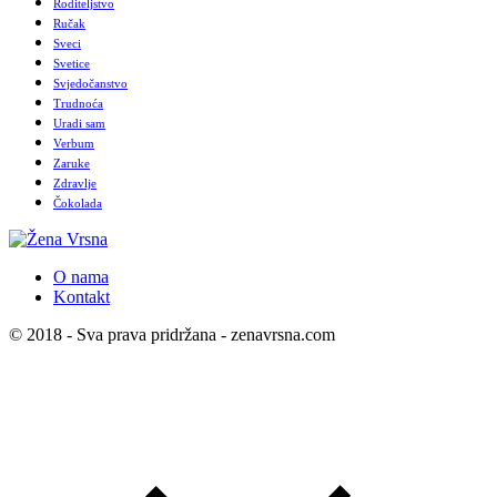
Roditeljstvo
Ručak
Sveci
Svetice
Svjedočanstvo
Trudnoća
Uradi sam
Verbum
Zaruke
Zdravlje
Čokolada
O nama
Kontakt
© 2018 - Sva prava pridržana - zenavrsna.com