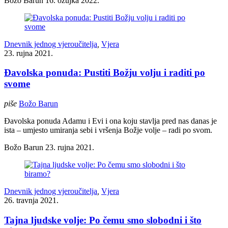
Božo Barun
16. ožujka 2022.
Dnevnik jednog vjeroučitelja
,
Vjera
23. rujna 2021.
Đavolska ponuda: Pustiti Božju volju i raditi po
svome
piše
Božo Barun
Đavolska ponuda Adamu i Evi i ona koju stavlja pred nas danas je
ista – umjesto umiranja sebi i vršenja Božje volje – radi po svom.
Božo Barun
23. rujna 2021.
Dnevnik jednog vjeroučitelja
,
Vjera
26. travnja 2021.
Tajna ljudske volje: Po čemu smo slobodni i što