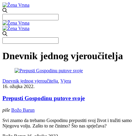
Search
for:
Search
for:
Dnevnik jednog vjeroučitelja
Dnevnik jednog vjeroučitelja
,
Vjera
16. ožujka 2022.
Prepusti Gospodinu putove svoje
piše
Božo Barun
Svi znamo da trebamo Gospodinu prepustiti svoj život i tražiti samo
Njegovu volju. Zašto to ne činimo? Što nas sprječava?