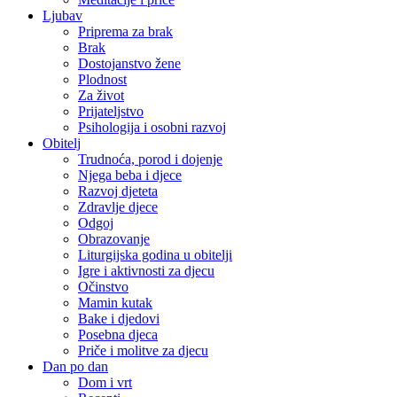
Ljubav
Priprema za brak
Brak
Dostojanstvo žene
Plodnost
Za život
Prijateljstvo
Psihologija i osobni razvoj
Obitelj
Trudnoća, porod i dojenje
Njega beba i djece
Razvoj djeteta
Zdravlje djece
Odgoj
Obrazovanje
Liturgijska godina u obitelji
Igre i aktivnosti za djecu
Očinstvo
Mamin kutak
Bake i djedovi
Posebna djeca
Priče i molitve za djecu
Dan po dan
Dom i vrt