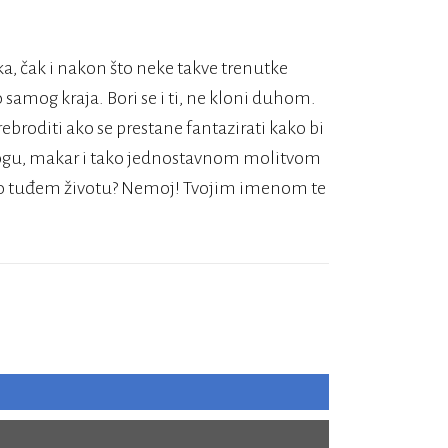
a, čak i nakon što neke takve trenutke
o samog kraja. Bori se i ti, ne kloni duhom.
ebroditi ako se prestane fantazirati kako bi
e Bogu, makar i tako jednostavnom molitvom
raš o tuđem životu? Nemoj! Tvojim imenom te