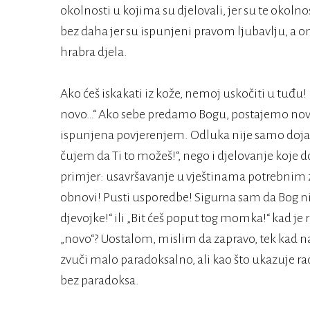
okolnosti u kojima su djelovali, jer su te okolnos
bez daha jer su ispunjeni pravom ljubavlju, a on
hrabra djela.
Ako ćeš iskakati iz kože, nemoj uskočiti u tuđu! 
novo…“ Ako sebe predamo Bogu, postajemo novi.
ispunjena povjerenjem. Odluka nije samo doja
čujem da Ti to možeš!“, nego i djelovanje koje 
primjer: usavršavanje u vještinama potrebnim z
obnovi! Pusti usporedbe! Sigurna sam da Bog nije
djevojke!“ ili „Bit ćeš poput tog momka!“ kad je 
„novo“? Uostalom, mislim da zapravo, tek kad na
zvuči malo paradoksalno, ali kao što ukazuje rad
bez paradoksa.