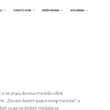
LJ
DAN PO DAN
MEĐU NAMA
KOLUMNA
 a ne znaju da ona ima teški oblik
eki: „Da sam barem poput onog momka!“, a
idjeli su ga na dodjeli medalja za