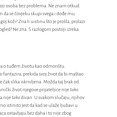
toji osoba bez problema. Ne znam otkud
m da se čovjeku skupi svega i dođe mu
ugoj koži? Zna li uistinu što je prošla, prolazi
ogled? Ne zna. S razlogom postoji izreka:
ira o tuđem životu kao odmorištu.
o fantazira, prekida svoj život da bi maštao
čak slika iskrivljena. Možda taj brak od
nički život njegove prijateljice nije
tako
a nije
tako
divan. U svakom slučaju, njihov
no istinito jest da kad se ulaže ljubavi u
etaca ostavljaju bez daha i to nije zbog