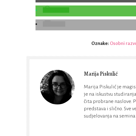
Podijelite
E-Pošta
Oznake:
Osobni razv
Marija Piskulić
Marija Piskulić je magis
je na iskustvu studiranj
čita probrane naslove. Pl
predstava i slično. Sve
sudjelovanja na seminar