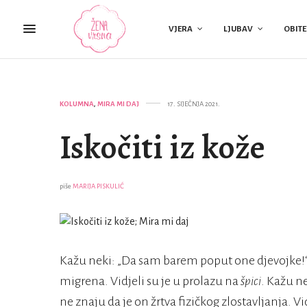
VJERA
LJUBAV
OBITE
KOLUMNA
,
MIRA MI DAJ
17. SIJEČNJA 2021.
Iskočiti iz kože
piše
MARIJA PISKULIĆ
Kažu neki: „Da sam barem poput one djevojke!“,
migrena. Vidjeli su je u prolazu na
špici
. Kažu n
ne znaju da je on žrtva fizičkog zlostavljanja. V