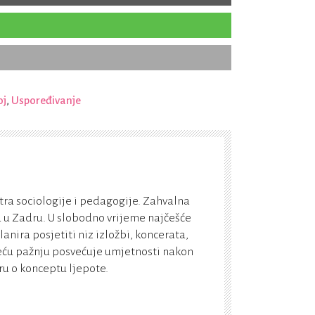
oj
,
Uspoređivanje
tra sociologije i pedagogije. Zahvalna
a u Zadru. U slobodno vrijeme najčešće
anira posjetiti niz izložbi, koncerata,
 veću pažnju posvećuje umjetnosti nakon
u o konceptu ljepote.