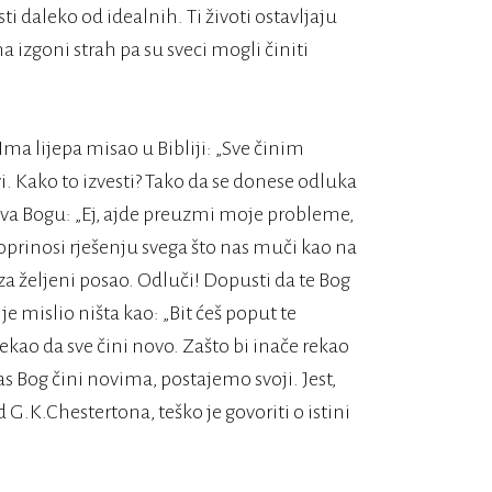
ti daleko od idealnih. Ti životi ostavljaju
a izgoni strah pa su sveci mogli činiti
Ima lijepa misao u Bibliji: „Sve činim
 Kako to izvesti? Tako da se donese odluka
va Bogu: „Ej, ajde preuzmi moje probleme,
doprinosi rješenju svega što nas muči kao na
a željeni posao. Odluči! Dopusti da te Bog
 mislio ništa kao: „Bit ćeš poput te
rekao da sve čini novo. Zašto bi inače rekao
s Bog čini novima, postajemo svoji. Jest,
 G.K.Chestertona, teško je govoriti o istini