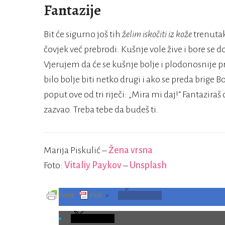
Fantazije
Bit će sigurno još tih
želim
iskočiti iz kože
trenutak
čovjek već prebrodi. Kušnje vole žive i bore se d
Vjerujem da će se kušnje bolje i plodonosnije pr
bilo bolje biti netko drugi i ako se preda brig
poput ove od tri riječi: „Mira mi daj!“ Fantazi
zazvao. Treba tebe da budeš ti.
Marija Piskulić –
Žena vrsna
Foto:
Vitaliy Paykov
–
Unsplash
Podijelite
Podijelite