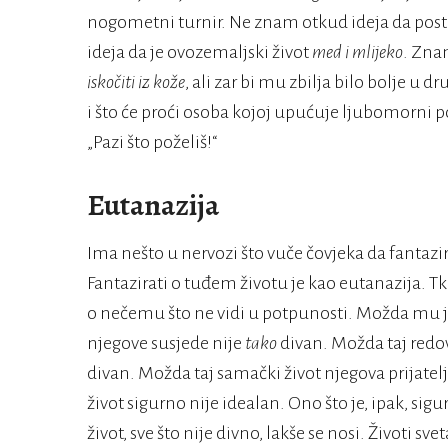
nogometni turnir. Ne znam otkud ideja da pos
ideja da je ovozemaljski život
med i mlijeko
. Zna
iskočiti iz kože
, ali zar bi mu zbilja bilo bolje u dr
i što će proći osoba kojoj upućuje ljubomorni p
„Pazi što poželiš!“
Eutanazija
Ima nešto u nervozi što vuče čovjeka da fantaz
Fantazirati o tuđem životu je kao eutanazija. Tk
o nečemu što ne vidi u potpunosti. Možda mu je 
njegove susjede nije
tako
divan. Možda taj redov
divan. Možda taj samački život njegova prijatelj
život sigurno nije idealan. Ono što je, ipak, sigur
život, sve što nije divno, lakše se nosi. Životi sv