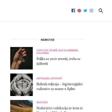
NAJNOVIJE
GDJE GOD ZOVEŠ, DAJ DA KRENEM
,
KOLUMNA
Prilika se neće stvoriti, treba se
(iz)boriti
AKTUALNO
,
NOVOSTI
Sloboda voljenja – logoterapijske
radionice za mame u Splitu
NOVOSTI
Hodočašće i edukacija ze žene iz