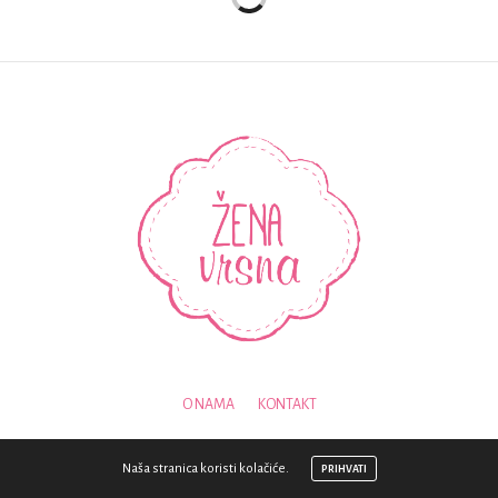
O NAMA
KONTAKT
© 2018 - SVA PRAVA PRIDRŽANA - ZENAVRSNA.COM
Naša stranica koristi kolačiće.
PRIHVATI