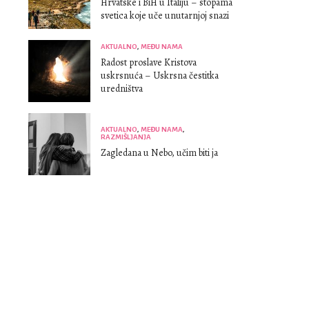
Hrvatske i BiH u Italiju – stopama
svetica koje uče unutarnjoj snazi
AKTUALNO
,
MEĐU NAMA
Radost proslave Kristova
uskrsnuća – Uskrsna čestitka
uredništva
AKTUALNO
,
MEĐU NAMA
,
RAZMIŠLJANJA
Zagledana u Nebo, učim biti ja