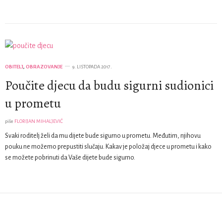
OBITELJ
,
OBRAZOVANJE
9. LISTOPADA 2017.
Poučite djecu da budu sigurni sudionici
u prometu
piše
FLORIJAN MIHALJEVIĆ
Svaki roditelj želi da mu dijete bude sigurno u prometu. Međutim, njihovu
pouku ne možemo prepustiti slučaju. Kakav je položaj djece u prometu i kako
se možete pobrinuti da Vaše dijete bude sigurno.