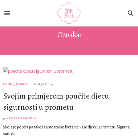
Oznaka:
SIGURNOST U PROMETU
OBITELJ
,
ODGOJ
10. RUJNA 2019.
Svojim primjerom poučite djecu
sigurnosti u prometu
piše
KATARINA MATIJACA
Škola je počela pa tako i samostalno kretanje vaše djece u prometu. Sigurna
sam da…