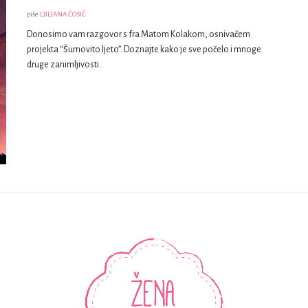
piše
LJILJANA ĆOSIĆ
Donosimo vam razgovor s fra Matom Kolakom, osnivačem
projekta “Šumovito ljeto”. Doznajte kako je sve počelo i mnoge
druge zanimljivosti.