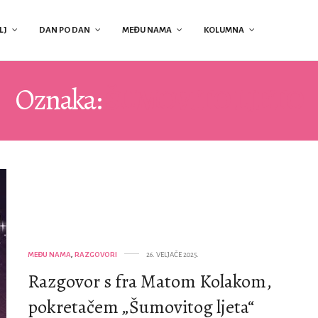
LJ
DAN PO DAN
MEĐU NAMA
KOLUMNA
Oznaka:
ŠUMOVITO LJETO
MEĐU NAMA
,
RAZGOVORI
26. VELJAČE 2025.
Razgovor s fra Matom Kolakom,
pokretačem „Šumovitog ljeta“