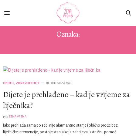
Oznaka:
UPALA UHA
OBITELJ
,
ZDRAVLJE DJECE
28. KOLOVOZA 2018.
Dijete je prehlađeno – kad je vrijeme za
liječnika?
piše
ŽENA VRSNA
Iako prehlada sama po sebi nije alarmantno stanje i obično prođe bez
liječničke intervencije, postoje stanja koja zahtijevaju stručnu pomoć.