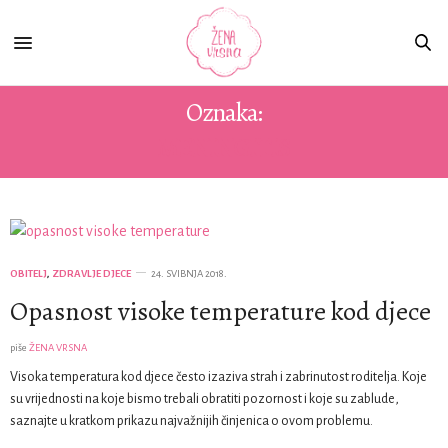
Oznaka:
MENINGITIS
OBITELJ
,
ZDRAVLJE DJECE
24. SVIBNJA 2018.
Opasnost visoke temperature kod djece
piše
ŽENA VRSNA
Visoka temperatura kod djece često izaziva strah i zabrinutost roditelja. Koje
su vrijednosti na koje bismo trebali obratiti pozornost i koje su zablude,
saznajte u kratkom prikazu najvažnijih činjenica o ovom problemu.