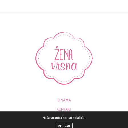
O NAMA
KONTAKT
Naša stranica koristi kolačiće.
© 2018 - SVA PRAVA PRIDRŽANA - ZENAVRSNA.COM
PRIHVATI