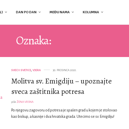
LJ
DAN PO DAN
MEĐU NAMA
KOLUMNA
Oznaka:
SV. EMIGDIJE
SVECI I SVETICE
,
VJERA
30. PROSINCA 2020.
Molitva sv. Emigdiju – upoznajte
sveca zaštitnika potresa
piše
ŽENA VRSNA
Po njegovu zagovoru od potresa je spašen grad u kojem je stolovao
kao biskup, a kasnije i dva hrvatska grada. Utecimo se sv. Emigdiju!