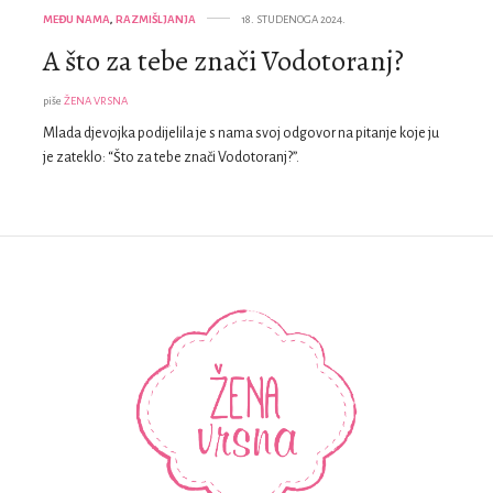
MEĐU NAMA
,
RAZMIŠLJANJA
18. STUDENOGA 2024.
A što za tebe znači Vodotoranj?
piše
ŽENA VRSNA
Mlada djevojka podijelila je s nama svoj odgovor na pitanje koje ju
je zateklo: “Što za tebe znači Vodotoranj?”.