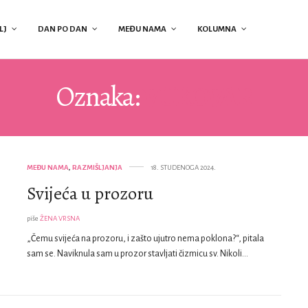
LJ
DAN PO DAN
MEĐU NAMA
KOLUMNA
Oznaka:
VUKOVAR
MEĐU NAMA
,
RAZMIŠLJANJA
18. STUDENOGA 2024.
Svijeća u prozoru
piše
ŽENA VRSNA
„Čemu svijeća na prozoru, i zašto ujutro nema poklona?“, pitala
sam se. Naviknula sam u prozor stavljati čizmicu sv. Nikoli…