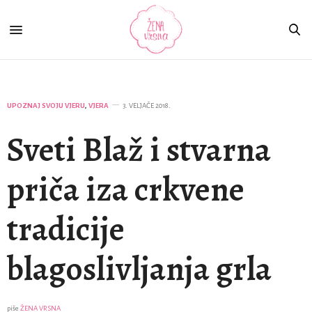
UPOZNAJ SVOJU VJERU
,
VJERA
3. VELJAČE 2018.
Sveti Blaž i stvarna
priča iza crkvene
tradicije
blagoslivljanja grla
piše
ŽENA VRSNA