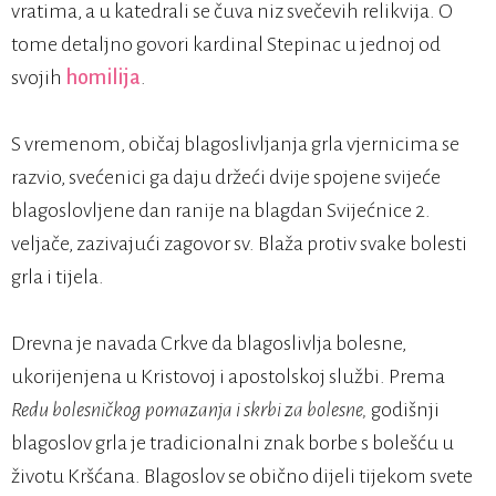
vratima, a u katedrali se čuva niz svečevih relikvija. O
tome detaljno govori kardinal Stepinac u jednoj od
svojih
homilija
.
S vremenom, običaj blagoslivljanja grla vjernicima se
razvio, svećenici ga daju držeći dvije spojene svijeće
blagoslovljene dan ranije na blagdan Svijećnice 2.
veljače, zazivajući zagovor sv. Blaža protiv svake bolesti
grla i tijela.
Drevna je navada Crkve da blagoslivlja bolesne,
ukorijenjena u Kristovoj i apostolskoj službi. Prema
Redu bolesničkog pomazanja i skrbi za bolesne,
godišnji
blagoslov grla je tradicionalni znak borbe s bolešću u
životu Kršćana. Blagoslov se obično dijeli tijekom svete