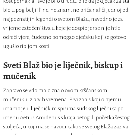
kost pomakla i sve je bilo u redu. Bilo da je dječak zaista
bio u pogibelji ili ne, ne znam, no priča naliči jednoj od
najpoznatijih legendi o svetom Blažu; navodno je za
vrijeme zatočeništva u koje je dospio jer se nije htio
odreći vjere, čudesno pomogao dječaku koji se gotovo
ugušio ribljom kosti.
Sveti Blaž bio je liječnik, biskup i
mučenik
Zapravo se vrlo malo zna o ovom kršćanskom
mučeniku iz prvih vremena. Prvi zapis koji o njemu
imamo je u liječničkim spisima sudskog liječnika po
imenu Aetius Amidenus s kraja petog ili početka šestog
stoljeća, u kojima se navodi kako se svetog Blaža zaziva