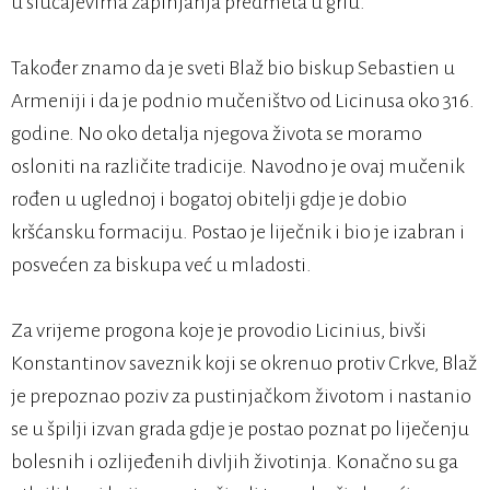
u slučajevima zapinjanja predmeta u grlu.
Također znamo da je sveti Blaž bio biskup Sebastien u
Armeniji i da je podnio mučeništvo od Licinusa oko 316.
godine. No oko detalja njegova života se moramo
osloniti na različite tradicije. Navodno je ovaj mučenik
rođen u uglednoj i bogatoj obitelji gdje je dobio
kršćansku formaciju. Postao je liječnik i bio je izabran i
posvećen za biskupa već u mladosti.
Za vrijeme progona koje je provodio Licinius, bivši
Konstantinov saveznik koji se okrenuo protiv Crkve, Blaž
je prepoznao poziv za pustinjačkom životom i nastanio
se u špilji izvan grada gdje je postao poznat po liječenju
bolesnih i ozlijeđenih divljih životinja. Konačno su ga