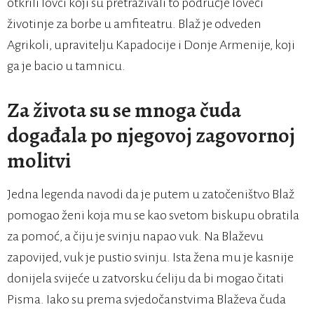
otkrili lovci koji su pretraživali to područje loveći
životinje za borbe u amfiteatru. Blaž je odveden
Agrikoli, upravitelju Kapadocije i Donje Armenije, koji
ga je bacio u tamnicu.
Za života su se mnoga čuda
događala po njegovoj zagovornoj
molitvi
Jedna legenda navodi da je putem u zatočeništvo Blaž
pomogao ženi koja mu se kao svetom biskupu obratila
za pomoć, a čiju je svinju napao vuk. Na Blaževu
zapovijed, vuk je pustio svinju. Ista žena mu je kasnije
donijela svijeće u zatvorsku ćeliju da bi mogao čitati
Pisma. Iako su prema svjedočanstvima Blaževa čuda