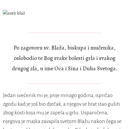
Po zagovoru sv. Blaža, biskupa i mučenika,
oslobodio te Bog svake bolesti grla i svakog
drugog zla, u ime Oca i Sina i Duha Svetoga.
Jedan svećenik mi je, prije mnogo godina, ispričao
zgodu kad je još bio dječak, a njegov se brat stao gušiti
zbog kosti koja mu je zapela u grlu. Uspaničena,
njegova je majka zavapila svetom Blažu nakon čega se