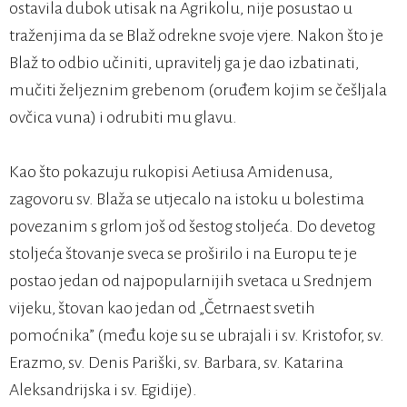
ostavila dubok utisak na Agrikolu, nije posustao u
traženjima da se Blaž odrekne svoje vjere. Nakon što je
Blaž to odbio učiniti, upravitelj ga je dao izbatinati,
mučiti željeznim grebenom (oruđem kojim se češljala
ovčica vuna) i odrubiti mu glavu.
Kao što pokazuju rukopisi Aetiusa Amidenusa,
zagovoru sv. Blaža se utjecalo na istoku u bolestima
povezanim s grlom još od šestog stoljeća. Do devetog
stoljeća štovanje sveca se proširilo i na Europu te je
postao jedan od najpopularnijih svetaca u Srednjem
vijeku, štovan kao jedan od „Četrnaest svetih
pomoćnika” (među koje su se ubrajali i sv. Kristofor, sv.
Erazmo, sv. Denis Pariški, sv. Barbara, sv. Katarina
Aleksandrijska i sv. Egidije).