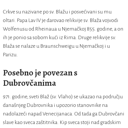
Crkve su nazivane po sv. Blažu i posvećivani su mu
oltari. Papa Lav IV je darovao relikvije sv. Blaža vojvodi
Wolfenusu od Rheinaua u Njemačkoj 855. godine, a on
ih je ponio sa sobom kući iz Rima. Druge relikvije sv.
Blaža se nalaze u Braunschweigu u Njemačkoj i u
Parizu.
Posebno je povezan s
Dubrovčanima
971. godine, sveti Blaž (sv. Vlaho) se ukazao na području
današnjeg Dubrovnika i upozorio stanovnike na
nadolazeći napad Venecijanaca. Od tada ga Dubrovčani
slave kao sveca zaštitnika. Kip sveca stoji nad gradskim