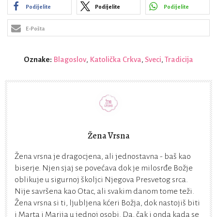
Podijelite
Podijelite
Podijelite
E-Pošta
Oznake:
Blagoslov
,
Katolička Crkva
,
Sveci
,
Tradicija
Žena Vrsna
Žena vrsna je dragocjena, ali jednostavna - baš kao
biserje. Njen sjaj se povećava dok je milosrđe Božje
oblikuje u sigurnoj školjci Njegova Presvetog srca.
Nije savršena kao Otac, ali svakim danom tome teži.
Žena vrsna si ti, ljubljena kćeri Božja, dok nastojiš biti
i Marta i Marija u jednoj osobi. Da, čak i onda kada se