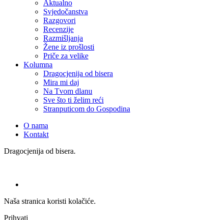
Aktualno
Svjedočanstva
Razgovori
Recenzije
Razmišljanja
Žene iz prošlosti
Priče za velike
Kolumna
Dragocjenija od bisera
Mira mi daj
Na Tvom dlanu
Sve što ti želim reći
Stranputicom do Gospodina
O nama
Kontakt
Dragocjenija od bisera.
Naša stranica koristi kolačiće.
Prihvati