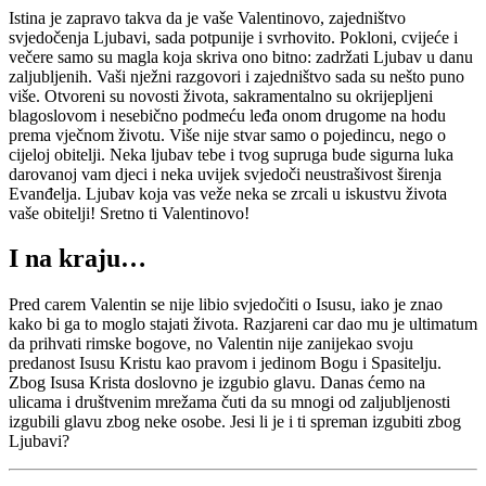
Istina je zapravo takva da je vaše Valentinovo, zajedništvo
svjedočenja Ljubavi, sada potpunije i svrhovito. Pokloni, cvijeće i
večere samo su magla koja skriva ono bitno: zadržati Ljubav u danu
zaljubljenih. Vaši nježni razgovori i zajedništvo sada su nešto puno
više. Otvoreni su novosti života, sakramentalno su okrijepljeni
blagoslovom i nesebično podmeću leđa onom drugome na hodu
prema vječnom životu. Više nije stvar samo o pojedincu, nego o
cijeloj obitelji. Neka ljubav tebe i tvog supruga bude sigurna luka
darovanoj vam djeci i neka uvijek svjedoči neustrašivost širenja
Evanđelja. Ljubav koja vas veže neka se zrcali u iskustvu života
vaše obitelji! Sretno ti Valentinovo!
I na kraju…
Pred carem Valentin se nije libio svjedočiti o Isusu, iako je znao
kako bi ga to moglo stajati života. Razjareni car dao mu je ultimatum
da prihvati rimske bogove, no Valentin nije zanijekao svoju
predanost Isusu Kristu kao pravom i jedinom Bogu i Spasitelju.
Zbog Isusa Krista doslovno je izgubio glavu. Danas ćemo na
ulicama i društvenim mrežama čuti da su mnogi od zaljubljenosti
izgubili glavu zbog neke osobe. Jesi li je i ti spreman izgubiti zbog
Ljubavi?