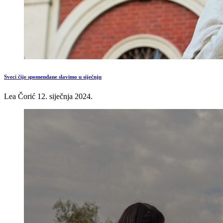
Sveci čije spomendane slavimo u siječnju
Lea Čorić
12. siječnja 2024.