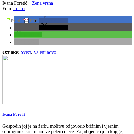
Ivana Foretić –
Žena vrsna
Foto:
TeiTo
podijelite
podijelite
podijelite
e-pošta
Oznake:
Sveci
,
Valentinovo
Ivana Foretić
Gospodin joj je na žarku molitvu odgovorio brižnim i vjernim
suprugom s kojim podiže petero djece. Zaljubljenica je u knjige,