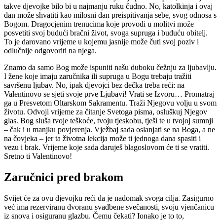
takve djevojke bilo bi u najmanju ruku čudno. No, katolkinja i ovaj
dan može shvatiti kao milosni dan preispitivanja sebe, svog odnosa s
Bogom. Dragocjenim trenucima koje provodi u molitvi može
posvetiti svoj budući bračni život, svoga supruga i buduću obitelj.
To je darovano vrijeme u kojemu jasnije može čuti svoj poziv i
odlučnije odgovoriti na njega.
Znamo da samo Bog može ispuniti našu duboku čežnju za ljubavlju.
I žene koje imaju zaručnika ili supruga u Bogu trebaju tražiti
savršenu ljubav. No, ipak djevojci bez dečka treba reći: na
Valentinovo se sjeti svoje prve Ljubavi! Vrati se Izvoru… Promatraj
ga u Presvetom Oltarskom Sakramentu. Traži Njegovu volju u svom
životu. Odvoji vrijeme za čitanje Svetoga pisma, osluškuj Njegov
glas. Bog sluša tvoje teškoće, tvoju tjeskobu, tješi te u tvojoj sumnji
– čak i u manjku povjerenja. Vježbaj sada oslanjati se na Boga, a ne
na čovjeka – jer ta životna lekcija može ti jednoga dana spasiti i
vezu i brak. Vrijeme koje sada daruješ blagoslovom će ti se vratiti.
Sretno ti Valentinovo!
Zaručnici pred brakom
Svijet će za ovu djevojku reći da je nadomak svoga cilja. Zasigurno
već ima rezerviranu dvoranu svadbene svečanosti, svoju vjenčanicu
iz snova i osiguranu glazbu. Čemu čekati? Ionako je to to,