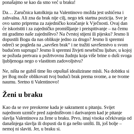
ponašajmo se kao da smo već u braku!
Da… Zaručnica katolkinja na Valentinovo možda jest ushićena i
zahvalna. Ali zna da brak nije cilj, nego tek startna pozicija. Sve je
ovo samo priprema za zajedničko koračanje k Vječnosti. Ovaj dan
će iskoristiti i za zajedničko promišljanje i preispitivanje – na čemu
mi gradimo naše zajedništvo? Na čvrstoj stijeni ili pijesku? Jesmo li
dopustili Bogu da nas oblikuje jedno za drugo? Jesmo li spremni
odreći se pogleda na „savršen brak“ i ne tražiti savršenstvo u svom
budućem suprugu? Jesmo li spremni živjeti nesebičnu ljubav, u kojoj
se požuda pretvara u požrtvovnu žudnju koja više brine o duši svoga
ljubljenoga nego o vlastitom zadovoljstvu?
Ne, ništa ne gubiš time što otpuštaš idealizirane misli. Na dobitku si
jer Bog može oblikovati tvoj budući brak prema svome, a ne tvome
naumu. Sretno ti Valentinovo!
Ženi u braku
Kao da se sve preokrene kada je sakrament u pitanju. Svijet
najednom uzmiče pred zajedništvom i darivanjem kad je pitanje
slavlja Valentinova za žene u braku. Prvo, imaj visoka očekivanja od
današnjega slavlja ili dopusti da ti ga nešto uništi. Ili, još bolje –
nemoj ni slaviti. Jer, u braku si.