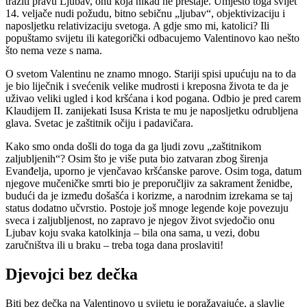
tražiti pravu Ljubav, onu koja nikad ne prestaje. Umjesto toga svijet
14. veljače nudi požudu, bitno sebičnu „ljubav“, objektivizaciju i
naposljetku relativizaciju svetoga. A gdje smo mi, katolici? Ili
popuštamo svijetu ili kategorički odbacujemo Valentinovo kao nešto
što nema veze s nama.
O svetom Valentinu ne znamo mnogo. Stariji spisi upućuju na to da
je bio liječnik i svećenik velike mudrosti i kreposna života te da je
uživao veliki ugled i kod kršćana i kod pogana. Odbio je pred carem
Klaudijem II. zanijekati Isusa Krista te mu je naposljetku odrubljena
glava. Svetac je zaštitnik očiju i padavičara.
Kako smo onda došli do toga da ga ljudi zovu „zaštitnikom
zaljubljenih“? Osim što je više puta bio zatvaran zbog širenja
Evanđelja, uporno je vjenčavao kršćanske parove. Osim toga, datum
njegove mučeničke smrti bio je preporučljiv za sakrament ženidbe,
budući da je između došašća i korizme, a narodnim izrekama se taj
status dodatno učvrstio. Postoje još mnoge legende koje povezuju
sveca i zaljubljenost, no zapravo je njegov život svjedočio onu
Ljubav koju svaka katolkinja – bila ona sama, u vezi, dobu
zaručništva ili u braku – treba toga dana proslaviti!
Djevojci bez dečka
Biti bez dečka na Valentinovo u svijetu je poražavajuće, a slavlje