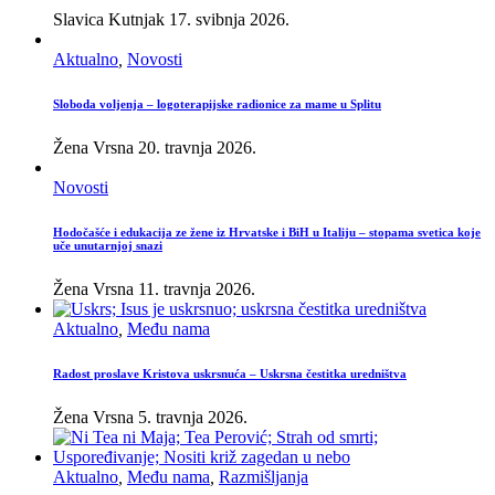
Slavica Kutnjak
17. svibnja 2026.
Aktualno
,
Novosti
Sloboda voljenja – logoterapijske radionice za mame u Splitu
Žena Vrsna
20. travnja 2026.
Novosti
Hodočašće i edukacija ze žene iz Hrvatske i BiH u Italiju – stopama svetica koje
uče unutarnjoj snazi
Žena Vrsna
11. travnja 2026.
Aktualno
,
Među nama
Radost proslave Kristova uskrsnuća – Uskrsna čestitka uredništva
Žena Vrsna
5. travnja 2026.
Aktualno
,
Među nama
,
Razmišljanja