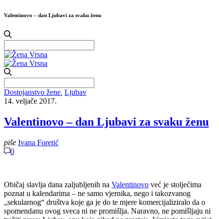
Valentinovo – dan Ljubavi za svaku ženu
Search
for:
Search
for:
Dostojanstvo žene
,
Ljubav
14. veljače 2017.
Valentinovo – dan Ljubavi za svaku ženu
piše
Ivana Foretić
0
Običaj slavlja dana zaljubljenih na
Valentinovo
već je stoljećima
poznat u kalendarima – ne samo vjernika, nego i takozvanog
„sekularnog“ društva koje ga je do te mjere komercijaliziralo da o
spomendanu ovog sveca ni ne promišlja. Naravno, ne pomišljaju ni