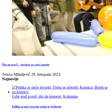
Tko su sveci? – igrokaz za veće i manje
Tereza Mihaljević
29. listopada 2023.
Najnovije
Gdje god zoveš, daj da krenem
,
Kolumna
Prilika se neće stvoriti, treba se (iz)boriti