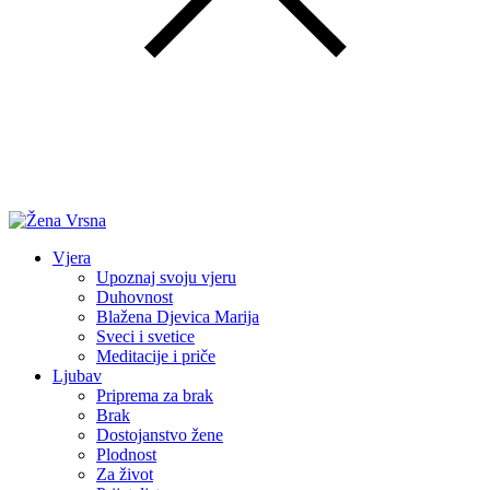
Vjera
Upoznaj svoju vjeru
Duhovnost
Blažena Djevica Marija
Sveci i svetice
Meditacije i priče
Ljubav
Priprema za brak
Brak
Dostojanstvo žene
Plodnost
Za život