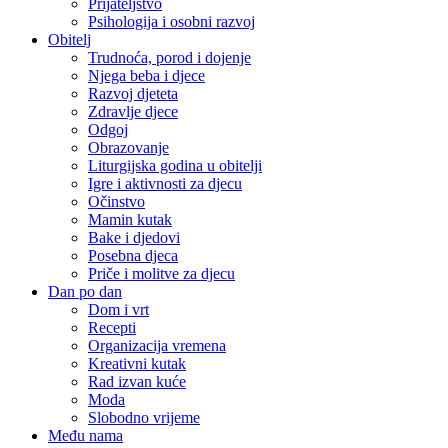
Prijateljstvo
Psihologija i osobni razvoj
Obitelj
Trudnoća, porod i dojenje
Njega beba i djece
Razvoj djeteta
Zdravlje djece
Odgoj
Obrazovanje
Liturgijska godina u obitelji
Igre i aktivnosti za djecu
Očinstvo
Mamin kutak
Bake i djedovi
Posebna djeca
Priče i molitve za djecu
Dan po dan
Dom i vrt
Recepti
Organizacija vremena
Kreativni kutak
Rad izvan kuće
Moda
Slobodno vrijeme
Među nama