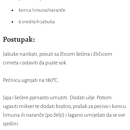
korica limuna/naranče
6 srednjih jabuka
Postupak:
Jabuke naribati, posuti sa žlicom šećera i žličicom
cimeta i ostaviti da puste sok.
Pećnicu ugrijati na 180°C.
Jaja i šećere pjenasto umutiti. Dodati ulje. Potom
ugasiti mikser te dodati brašno, prašak za pecivo i koricu
limuna ili naranče (po želji) i lagano umiješati da se sve
sjedini.