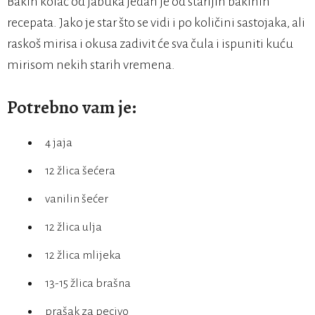
Bakin kolač od jabuka jedan je od starijih bakinih
recepata. Jako je star što se vidi i po količini sastojaka, ali
raskoš mirisa i okusa zadivit će sva čula i ispuniti kuću
mirisom nekih starih vremena.
Potrebno vam je:
4 jaja
12 žlica šećera
vanilin šećer
12 žlica ulja
12 žlica mlijeka
13-15 žlica brašna
prašak za pecivo