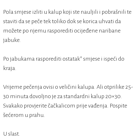
Pola smjese izliti u kalup koji ste nauljili i pobrašnili te
staviti da se peče tek toliko dok se korica uhvati da
možete po njemu rasporediti ocijeđene naribane
jabuke.
Po jabukama rasporediti ostatak* smjese i ispeći do
kraja.
Vrijeme pečenja ovisi o veličini kalupa. Ali otprilike 25-
30 minuta dovoljno je za standardni kalup 20×30.
Svakako provjerite čačkalicom prije vađenja. Pospite
šećerom u prahu.
U slast.