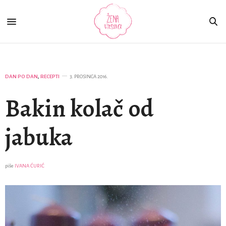
DAN PO DAN
,
RECEPTI
3. PROSINCA 2016.
Bakin kolač od
jabuka
piše
IVANA ĆURIĆ