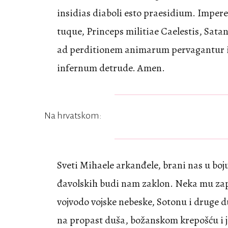
insidias diaboli esto praesidium. Impere
tuque, Princeps militiae Caelestis, Sata
ad perditionem animarum pervagantur in
infernum detrude. Amen.
Na hrvatskom:
Sveti Mihaele arkanđele, brani nas u boj
đavolskih budi nam zaklon. Neka mu zap
vojvodo vojske nebeske, Sotonu i druge d
na propast duša, božanskom krepošću i j