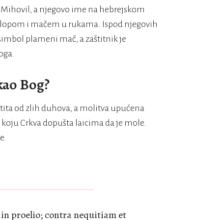
v. Mihovil, a njegovo ime na hebrejskom
s oklopom i mačem u rukama. Ispod njegovih
 simbol plameni mač, a zaštitnik je
loga.
 kao Bog?
štita od zlih duhova, a molitva upućena
 koju Crkva dopušta laicima da je mole.
e.
in proelio; contra nequitiam et