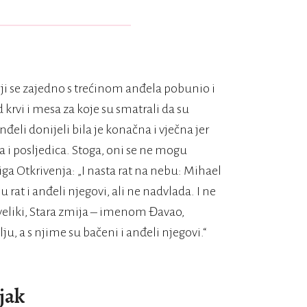
oji se zajedno s trećinom anđela pobunio i
krvi i mesa za koje su smatrali da su
đeli donijeli bila je konačna i vječna jer
 i posljedica. Stoga, oni se ne mogu
jiga Otkrivenja: „I nasta rat na nebu: Mihael
rat i anđeli njegovi, ali ne nadvlada. I ne
veliki, Stara zmija – imenom Đavao,
u, a s njime su bačeni i anđeli njegovi.“
jak