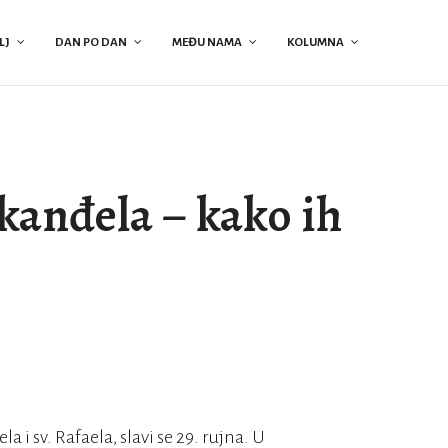
LJ
DAN PO DAN
MEĐU NAMA
KOLUMNA
rkanđela – kako ih
a i sv. Rafaela, slavi se 29. rujna. U