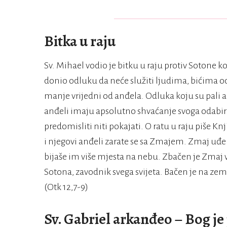
Bitka u raju
Sv. Mihael vodio je bitku u raju protiv Sotone k
donio odluku da neće služiti ljudima, bićima od 
manje vrijedni od anđela. Odluka koju su pali an
anđeli imaju apsolutno shvaćanje svoga odabira
predomisliti niti pokajati. O ratu u raju piše Kn
i njegovi anđeli zarate se sa Zmajem. Zmaj uđe u 
bijaše im više mjesta na nebu. Zbačen je Zmaj 
Sotona, zavodnik svega svijeta. Bačen je na zemlj
(Otk 12,7-9)
Sv. Gabriel arkanđeo – Bog je 