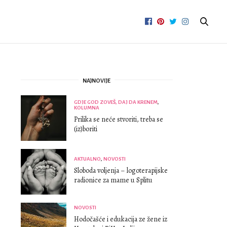
NAJNOVIJE
GDJE GOD ZOVEŠ, DAJ DA KRENEM
,
KOLUMNA
Prilika se neće stvoriti, treba se
(iz)boriti
AKTUALNO
,
NOVOSTI
Sloboda voljenja – logoterapijske
radionice za mame u Splitu
NOVOSTI
Hodočašće i edukacija ze žene iz