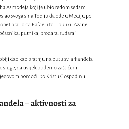
duha Asmodeja koji je ubio redom sedam
oslao svoga sina Tobiju da ode u Mediju po
pet pratio sv. Rafael i to u obliku Azarje.
dočasnika, putnika, brodara, rudara i
 Tobiji dao kao pratnju na putu sv. arkanđela
e sluge, da uvijek budemo zaštićeni
njegovom pomoći, po Kristu Gospodinu
anđela – aktivnosti za