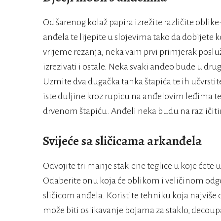
Od šarenog kolaž papira izrežite različite oblike- k
anđela te lijepite u slojevima tako da dobijete k
vrijeme rezanja, neka vam prvi primjerak posl
izrezivati i ostale. Neka svaki anđeo bude u dru
Uzmite dva dugačka tanka štapića te ih učvrstit
iste duljine kroz rupicu na anđelovim leđima t
drvenom štapiću. Anđeli neka budu na različit
Svijeće sa sličicama arkanđela
Odvojite tri manje staklene teglice u koje ćete u
Odaberite onu koja će oblikom i veličinom odgov
sličicom anđela. Koristite tehniku koja najviše 
može biti oslikavanje bojama za staklo, decoupa