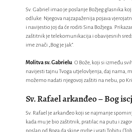
Sv. Gabriel imao je poslanje Božjeg glasnika k
odluke. Njegova najzapaženija pojava vjerojatno
i navijestio joj da će roditi Sina Božjega. Prikazan
zaštitnik je telekomunikacija i obavijesnih sreds
ime znači „Bog je jak“.
Molitva sv. Gabrielu
: O Bože, koji si između sv
navijesti tajnu Tvoga utjelovljenja, daj nama, mo
možemo nadati njegovoj zaštiti na nebu, po 
Sv. Rafael arkanđeo – Bog iscj
Sv. Rafael je arkanđeo koji se najmanje spominje
kada mu je bio zaštitnik, pratilac na putu i zag
poslan od Boga da skine mrlje i vrati Tobitu (To