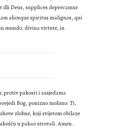
t illi Deus, supplices deprecamur
nam aliosque spiritus malignos, qui
 mundo, divina virtute, in
u; protiv pakosti i zasjedama
ovjedi Bog, ponizno molimo: Ti,
uhove zlobne, koji svijetom obilaze
akošću u pakao strovali. Amen.