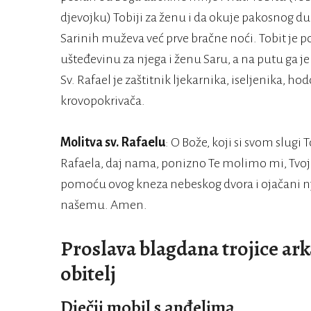
djevojku) Tobiji za ženu i da okuje pakosnog 
Sarinih muževa već prve bračne noći. Tobit je p
ušteđevinu za njega i ženu Saru, a na putu ga je o
Sv. Rafael je zaštitnik ljekarnika, iseljenika, ho
krovopokrivača.
Molitva sv. Rafaelu
: O Bože, koji si svom slugi
Rafaela, daj nama, ponizno Te molimo mi, Tvoj
pomoću ovog kneza nebeskog dvora i ojačani 
našemu. Amen.
Proslava blagdana trojice ark
obitelj
Dječji mobil s anđelima