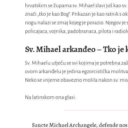
hrvatskim se župama sv. Mihael slavi još kao s
znači „tko je kao Bog“. Prikazan je kao ratnik 
nogu nalazi se zmaj kojeg je porazio. Njegov je
policajaca, vojnika, padobranaca, pilota i radio
Sv. Mihael arkanđeo – Tko je
Sv. Mihaelu utječu se svi kojima je potrebna za
ovom arkanđelu je jedina egzorcistička molitva
Neko se vrijeme obavezno molila nakon sv. mis
Na latinskom ona glasi:
Sancte Michael Archangele, defende nos 