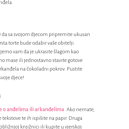
anđela.
gode da sa svojom djecom pripremite ukusan
rsta torte bude odabir vaše obitelji.
ujemo vam da je ukrasite šlagom kao
no mase ili jednostavno stavite gotove
arkanđela na čokoladni pokrov. Pustite
svoje djece!
a
e o anđelima ili arkanđelima
. Ako nemate,
ekstove te ih ispišite na papir. Druga
bližnjoj knjižnici ili kupite u vjerskoj