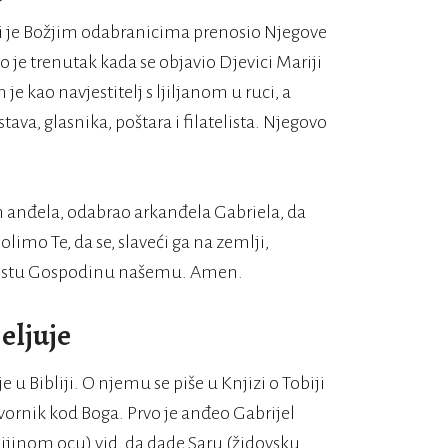
oji je Božjim odabranicima prenosio Njegove
 je trenutak kada se objavio Djevici Mariji
 je kao navjestitelj s ljiljanom u ruci, a
tava, glasnika, poštara i filatelista. Njegovo
ih anđela, odabrao arkanđela Gabriela, da
limo Te, da se, slaveći ga na zemlji,
Kristu Gospodinu našemu. Amen.
eljuje
 u Bibliji. O njemu se piše u Knjizi o Tobiji
ovornik kod Boga. Prvo je anđeo Gabrijel
bijinom ocu) vid, da dade Saru (židovsku