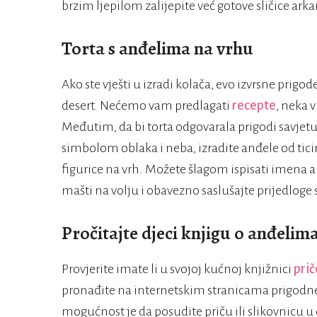
brzim ljepilom zalijepite već gotove sličice ark
Torta s anđelima na vrhu
Ako ste vješti u izradi kolača, evo izvrsne pri
desert. Nećemo vam predlagati
recepte
, neka v
Međutim, da bi torta odgovarala prigodi savjet
simbolom oblaka i neba, izradite anđele od tici
figurice na vrh. Možete šlagom ispisati imena 
mašti na volju i obavezno saslušajte prijedloge 
Pročitajte djeci knjigu o anđelim
Provjerite imate li u svojoj kućnoj knjižnici
prič
pronađite na internetskim stranicama prigodne t
mogućnost je da posudite priču ili slikovnicu u o