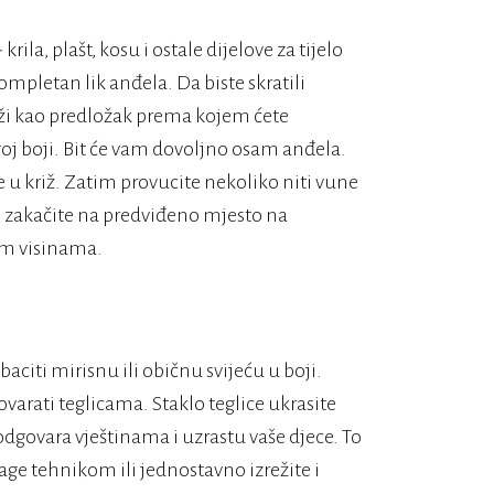
rila, plašt, kosu i ostale dijelove za tijelo
ompletan lik anđela. Da biste skratili
uži kao predložak prema kojem ćete
goj boji. Bit će vam dovoljno osam anđela.
e u križ. Zatim provucite nekoliko niti vune
e zakačite na predviđeno mjesto na
im visinama.
baciti mirisnu ili običnu svijeću u boji.
arati teglicama. Staklo teglice ukrasite
odgovara vještinama i uzrastu vaše djece. To
ge tehnikom ili jednostavno izrežite i