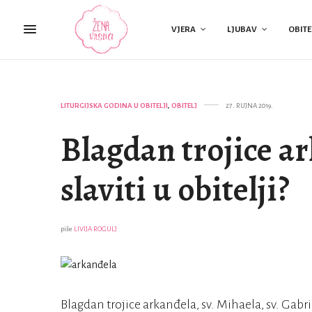
VJERA
LJUBAV
OBITE
LITURGIJSKA GODINA U OBITELJI
,
OBITELJ
27. RUJNA 2019.
Blagdan trojice a
slaviti u obitelji?
piše
LIVIJA ROGULJ
Blagdan trojice arkanđela, sv. Mihaela, sv. Gabriel