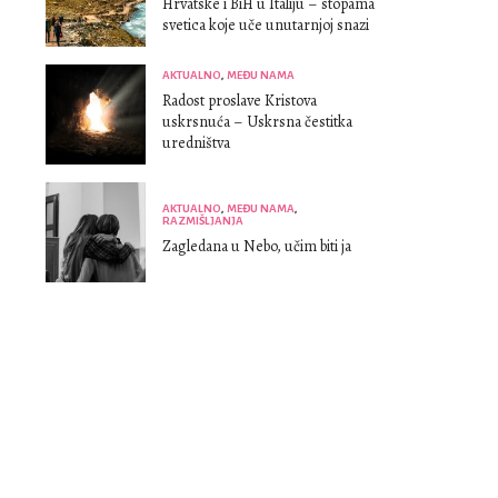
Hrvatske i BiH u Italiju – stopama
svetica koje uče unutarnjoj snazi
AKTUALNO
,
MEĐU NAMA
Radost proslave Kristova
uskrsnuća – Uskrsna čestitka
uredništva
AKTUALNO
,
MEĐU NAMA
,
RAZMIŠLJANJA
Zagledana u Nebo, učim biti ja