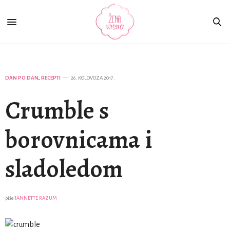
DAN PO DAN
,
RECEPTI
26. KOLOVOZA 2017.
Crumble s
borovnicama i
sladoledom
piše
JANNETTE RAZUM