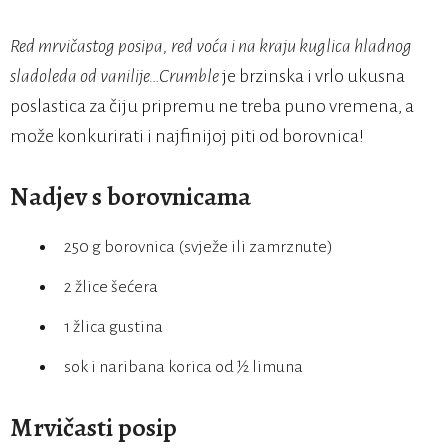
Red mrvičastog posipa, red voća i na kraju kuglica hladnog
sladoleda od vanilije…Crumble
je brzinska i vrlo ukusna
poslastica za čiju pripremu ne treba puno vremena, a
može konkurirati i najfinijoj piti od borovnica!
Nadjev s borovnicama
250 g borovnica (svježe ili zamrznute)
2 žlice šećera
1 žlica gustina
sok i naribana korica od ½ limuna
Mrvičasti posip