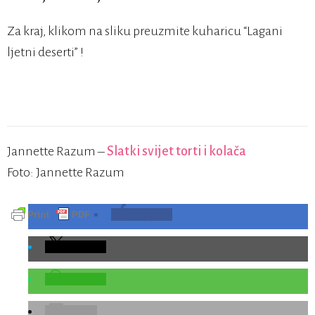
Za kraj, klikom na sliku preuzmite kuharicu “Lagani
ljetni deserti” !
Jannette Razum –
Slatki svijet torti i kolača
Foto: Jannette Razum
Podijelite
Podijelite
Podijelite
E-Pošta