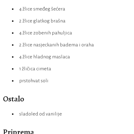
4 žlice smeđeg šećera
2 žlice glatkog brašna
4 žlice zobenih pahuljica
2 žlice nasjeckanih badema i oraha
4 žlice hladnog maslaca
1 žličica cimeta
prstohvat soli
Ostalo
sladoled od vanilije
Priprema