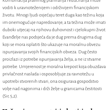
Kombinacija pravilnog planiranja i educiranja može
voditi k uravnoteženijem i održivijem financijskom
životu. Mnogi ljudi osjećaju teret duga kao težinu koja
im onemogućuje napredovanje, a ta težina može imati
duboki utjecaj na njihovu duhovnost i cjelokupni život.
Evanđelje nas podsjeća da je dug prema drugima dug
koji se mora isplatiti što ukazuje na moralnu obvezu
ispunjavanja svojih financijskih obveza. Dug često
proizlazi iz potrebe ispunjavanja želja, a ne iz stvarne
potrebe. Umjerenost je moralna krepost koja obuzdava
privlačnost naslada i osposobljuje za ravnotežu u
upotrebi stvorenih stvari, ona osigurava gospodstvo
volje nad nagonima i drži želje u granicama čestitosti
(Sir, 5,2).