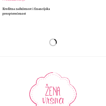
Kreditna zaduženost i financijska
preopterećenost