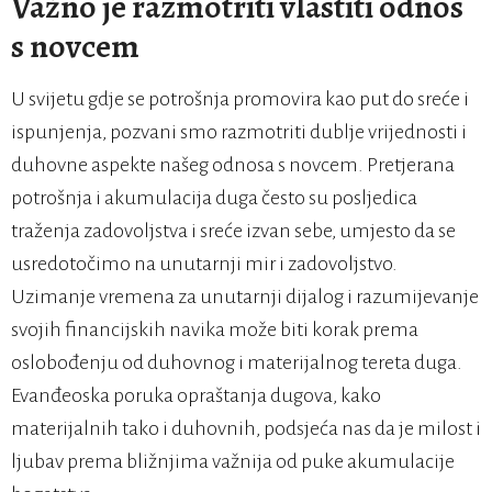
Važno je razmotriti vlastiti odnos
s novcem
U svijetu gdje se potrošnja promovira kao put do sreće i
ispunjenja, pozvani smo razmotriti dublje vrijednosti i
duhovne aspekte našeg odnosa s novcem. Pretjerana
potrošnja i akumulacija duga često su posljedica
traženja zadovoljstva i sreće izvan sebe, umjesto da se
usredotočimo na unutarnji mir i zadovoljstvo.
Uzimanje vremena za unutarnji dijalog i razumijevanje
svojih financijskih navika može biti korak prema
oslobođenju od duhovnog i materijalnog tereta duga.
Evanđeoska poruka opraštanja dugova, kako
materijalnih tako i duhovnih, podsjeća nas da je milost i
ljubav prema bližnjima važnija od puke akumulacije