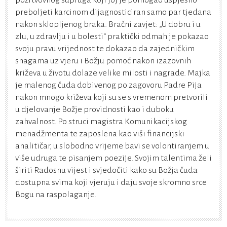
požrtvovnog supruga koji joj je pomogao uspješno
preboljeti karcinom dijagnosticiran samo par tjedana
nakon sklopljenog braka. Bračni zavjet: „U dobru i u
zlu, u zdravlju i u bolesti“ praktički odmah je pokazao
svoju pravu vrijednost te dokazao da zajedničkim
snagama uz vjeru i Božju pomoć nakon izazovnih
križeva u životu dolaze velike milosti i nagrade. Majka
je malenog čuda dobivenog po zagovoru Padre Pija
nakon mnogo križeva koji su se s vremenom pretvorili
u djelovanje Božje providnosti kao i duboku
zahvalnost. Po struci magistra Komunikacijskog
menadžmenta te zaposlena kao viši financijski
analitičar, u slobodno vrijeme bavi se volontiranjem u
više udruga te pisanjem poezije. Svojim talentima želi
širiti Radosnu vijest i svjedočiti kako su Božja čuda
dostupna svima koji vjeruju i daju svoje skromno srce
Bogu na raspolaganje.