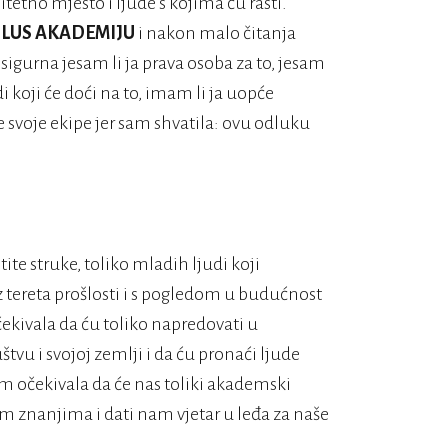
itetno mjesto i ljude s kojima ću rasti.
LUS AKADEMIJU
i nakon malo čitanja
 sigurna jesam li ja prava osoba za to, jesam
i koji će doći na to, imam li ja uopće
e svoje ekipe jer sam shvatila: ovu odluku
ite struke, toliko mladih ljudi koji
ez tereta prošlosti i s pogledom u budućnost
čekivala da ću toliko napredovati u
vu i svojoj zemlji i da ću pronaći ljude
m očekivala da će nas toliki akademski
im znanjima i dati nam vjetar u leđa za naše