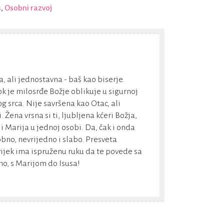
s
,
Osobni razvoj
, ali jednostavna - baš kao biserje.
k je milosrđe Božje oblikuje u sigurnoj
g srca. Nije savršena kao Otac, ali
Žena vrsna si ti, ljubljena kćeri Božja,
 i Marija u jednoj osobi. Da, čak i onda
bno, nevrijedno i slabo. Presveta
vijek ima ispruženu ruku da te povede sa
, s Marijom do Isusa!