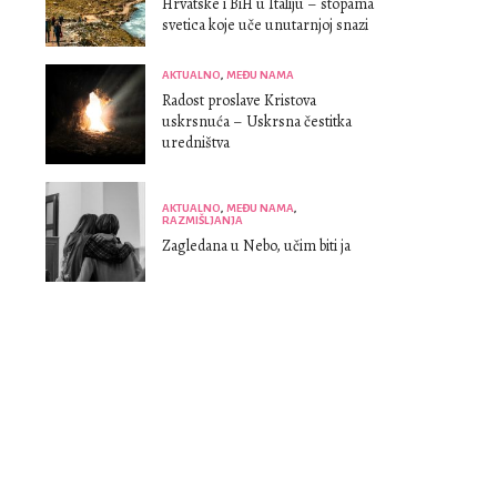
Hrvatske i BiH u Italiju – stopama
svetica koje uče unutarnjoj snazi
AKTUALNO
,
MEĐU NAMA
Radost proslave Kristova
uskrsnuća – Uskrsna čestitka
uredništva
AKTUALNO
,
MEĐU NAMA
,
RAZMIŠLJANJA
Zagledana u Nebo, učim biti ja