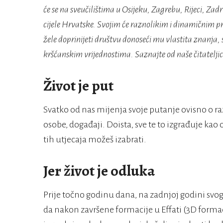
će se na sveučilištima u Osijeku, Zagrebu, Rijeci, Zadru
cijele Hrvatske. Svojim će raznolikim i dinamičnim p
žele doprinijeti društvu donoseći mu vlastita znanja, s
kršćanskim vrijednostima. Saznajte od naše čitateljice
Život je put
Svatko od nas mijenja svoje putanje ovisno o ra
osobe, događaji. Doista, sve te to izgrađuje kao 
tih utjecaja možeš izabrati.
Jer život je odluka
Prije točno godinu dana, na zadnjoj godini svoga
da nakon završene formacije u Effati (3D form