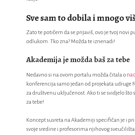
Sve sam to dobila i mnogo vi
Zato te potičem da se prijaviš, ovo je tvoj novi p
odlukom. Tko zna? Možda te iznenadi!
Akademija je možda baš za tebe
Nedavno si na ovom portalu možda čitala o
nac
konferencija samo jedan od projekata udruge F
za društvenu uključenost. Ako ti se svidjelo št
za tebe!
Koncept susreta na Akademiji specifičan je i p
svoje sredine i profesorima njihovog sveučilišta