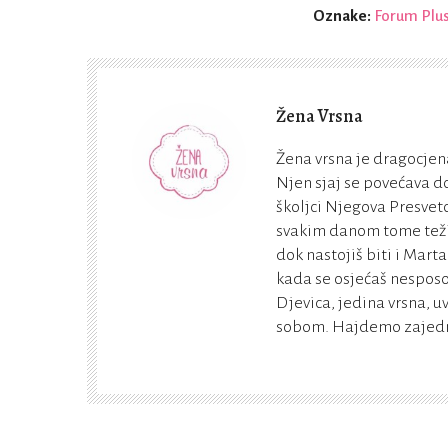
Oznake:
Forum Plu
Žena Vrsna
Žena vrsna je dragocjena
Njen sjaj se povećava do
školjci Njegova Presveto
svakim danom tome teži. 
dok nastojiš biti i Marta
kada se osjećaš nesposo
Djevica, jedina vrsna, u
sobom. Hajdemo zajedno