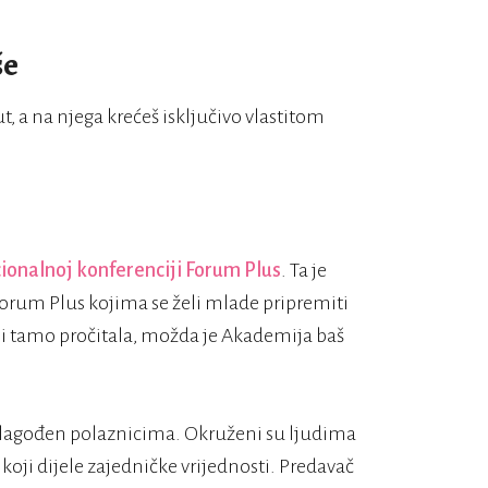
še
ut, a na njega krećeš isključivo vlastitom
ionalnoj konferenciji Forum Plus
. Ta je
orum Plus kojima se želi mlade pripremiti
o si tamo pročitala, možda je Akademija baš
rilagođen polaznicima. Okruženi su ljudima
 koji dijele zajedničke vrijednosti. Predavač