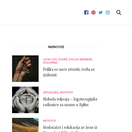
NAJNOVIJE
GDJE GOD ZOVEŠ, DAJ DA KRENEM
,
KOLUMNA
Prilika se neće stvoriti, treba se
(iz)boriti
AKTUALNO
,
NOVOSTI
Sloboda voljenja – logoterapijske
radionice za mame u Splitu
NOVOSTI
Hodočašće i edukacija ze žene iz