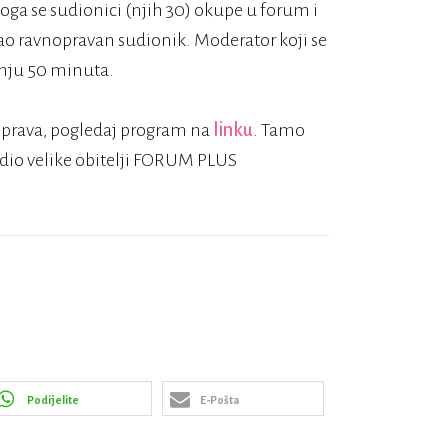
oga se sudionici (njih 30) okupe u forum i
 kao ravnopravan sudionik. Moderator koji se
anju 50 minuta.
asprava, pogledaj program na
linku
. Tamo
ni dio velike obitelji FORUM PLUS
Podijelite
E-Pošta