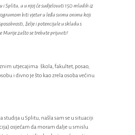
 i Splitu, a u njoj će sudjelovati 150 mladih iz
rogramom biti vjetar u leđa svima onima koji
posobnosti, želje i potencijale u skladu s
 Marije zašto se trebate prijaviti!
znim utjecajima: škola, fakultet, posao,
osobu i divno je što kao zrela osoba većinu
 studija u Splitu, našla sam se u situaciji
acija) osjećam da moram dalje u smislu