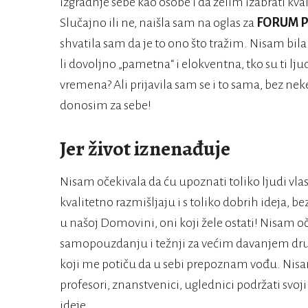
izgradnje sebe kao osobe i da želim izabrati kval
Slučajno ili ne, naišla sam na oglas za
FORUM P
shvatila sam da je to ono što tražim. Nisam bila
li dovoljno „pametna“ i elokventna, tko su ti ljud
vremena? Ali prijavila sam se i to sama, bez nek
donosim za sebe!
Jer život iznenađuje
Nisam očekivala da ću upoznati toliko ljudi vlast
kvalitetno razmišljaju i s toliko dobrih ideja, b
u našoj Domovini, oni koji žele ostati! Nisam o
samopouzdanju i težnji za većim davanjem društ
koji me potiču da u sebi prepoznam vođu. Nisa
profesori, znanstvenici, uglednici podržati svoj
ideje.