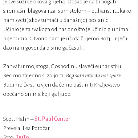
je sve sužnje okova grijeha. Došao je da bi bogati i
siromašni blagovali za istim stolom – euharistiju, kako
nam sveti Jakov tumači u današnjoj poslanici.
Učinio je za svakoga od nas ono što je učinio gluhima i
nijemima. Otvorio nam je uši da čujemo Božju riječ i
dao nam govor da bismo ga častili.
Zahvaljujmo, stoga, Gospodinu slaveći euharistiju!
Recimo zajedno s Izaijom:
Bog sam hita da nas spasi!
Budimo čvrsti u vjeri da ćemo baštiniti Kraljevstvo
obećano onima koji ga ljube.
Scott Hahn –
St. Paul Center
Prevela: Lea Potočar
Foto:
TeiTo