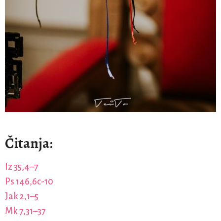
Čitanja:
Iz 35,4–7
Ps 146,6c-10
Jak 2,1–5
Mk 7,31–37