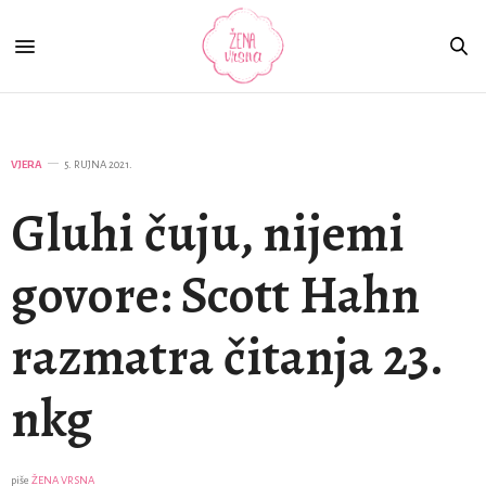
VJERA
5. RUJNA 2021.
Gluhi čuju, nijemi
govore: Scott Hahn
razmatra čitanja 23.
nkg
piše
ŽENA VRSNA