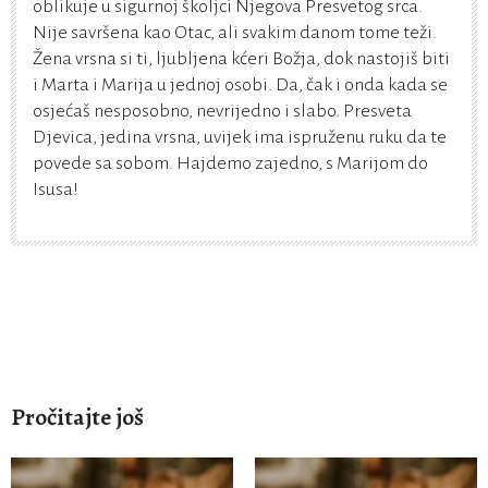
oblikuje u sigurnoj školjci Njegova Presvetog srca.
Nije savršena kao Otac, ali svakim danom tome teži.
Žena vrsna si ti, ljubljena kćeri Božja, dok nastojiš biti
i Marta i Marija u jednoj osobi. Da, čak i onda kada se
osjećaš nesposobno, nevrijedno i slabo. Presveta
Djevica, jedina vrsna, uvijek ima ispruženu ruku da te
povede sa sobom. Hajdemo zajedno, s Marijom do
Isusa!
Pročitajte još