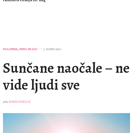
KOLUMNA
,
MIRA MI DAJ
5. RUJNA 2021.
Sunčane naočale – ne
vide ljudi sve
piše
MARIJA PISKULIĆ