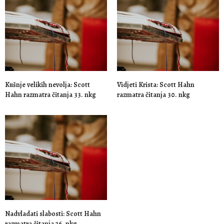
Kušnje velikih nevolja: Scott
Vidjeti Krista: Scott Hahn
Hahn razmatra čitanja 33. nkg
razmatra čitanja 30. nkg
Nadvladati slabosti: Scott Hahn
razmatra čitanja 26. nkg