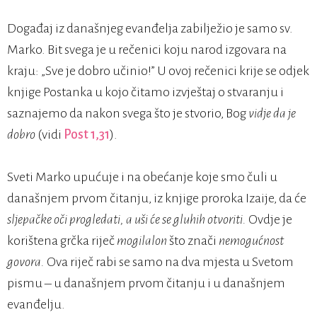
Događaj iz današnjeg evanđelja zabilježio je samo sv.
Marko. Bit svega je u rečenici koju narod izgovara na
kraju: „Sve je dobro učinio!” U ovoj rečenici krije se odjek
knjige Postanka u kojo čitamo izvještaj o stvaranju i
saznajemo da nakon svega što je stvorio, Bog
vidje da je
dobro
(vidi
Post 1,31
).
Sveti Marko upućuje i na obećanje koje smo čuli u
današnjem prvom čitanju, iz knjige proroka Izaije, da će
sljepačke oči progledati, a uši će se gluhih otvoriti.
Ovdje je
korištena grčka riječ
mogilalon
što znači
nemogućnost
govora.
Ova riječ rabi se samo na dva mjesta u Svetom
pismu – u današnjem prvom čitanju i u današnjem
evanđelju.