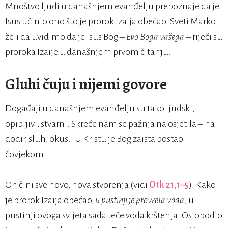
Mnoštvo ljudi u današnjem evanđelju prepoznaje da je
Isus učinio ono što je prorok izaija obećao. Sveti Marko
želi da uvidimo da je Isus Bog –
Evo Boga vašega
– riječi su
proroka Izaije u današnjem prvom čitanju.
Gluhi čuju i nijemi govore
Događaji u današnjem evanđelju su tako ljudski,
opipljivi, stvarni. Skreće nam se pažnja na osjetila – na
dodir, sluh, okus.. U Kristu je Bog zaista postao
čovjekom.
On čini sve novo, nova stvorenja (vidi
Otk 21,1–5
). Kako
je prorok Izaija obećao,
u pustinji je provrela voda,
u
pustinji ovoga svijeta sada teče voda krštenja. Oslobodio