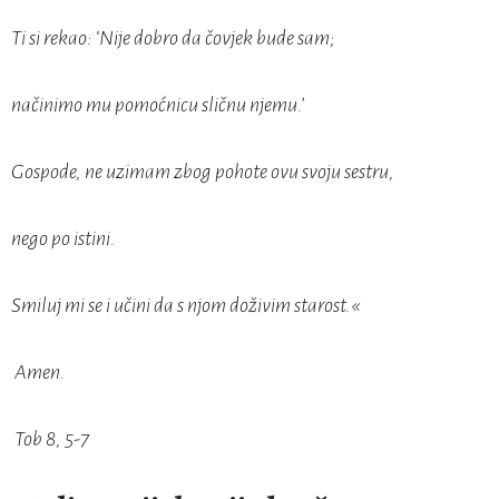
Ti si rekao: ‘Nije dobro da čovjek bude sam;
načinimo mu pomoćnicu sličnu njemu.’
Gospode, ne uzimam zbog pohote ovu svoju sestru,
nego po istini.
Smiluj mi se i učini da s njom doživim starost.«
Amen.
Tob 8, 5-7