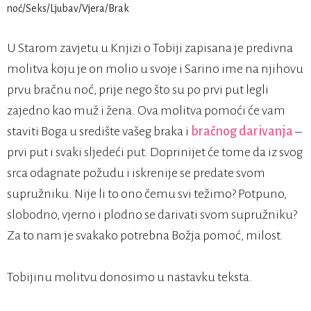
U Starom zavjetu u Knjizi o Tobiji zapisana je predivna
molitva koju je on molio u svoje i Sarino ime na njihovu
prvu bračnu noć, prije nego što su po prvi put legli
zajedno kao muž i žena. Ova molitva pomoći će vam
staviti Boga u središte vašeg braka i
bračnog darivanja
–
prvi put i svaki sljedeći put. Doprinijet će tome da iz svog
srca odagnate požudu i iskrenije se predate svom
supružniku. Nije li to ono čemu svi težimo? Potpuno,
slobodno, vjerno i plodno se darivati svom supružniku?
Za to nam je svakako potrebna Božja pomoć, milost.
Tobijinu molitvu donosimo u nastavku teksta.