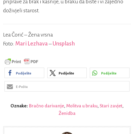
priprave za brak i kasnije, u braku da biste i vi zajedno
doživjeli starost.
Lea Čorić – Žena vrsna
Foto:
Mari Lezhava
–
Unsplash
Podijelite
Podijelite
Podijelite
E-Pošta
Oznake:
Bračno darivanje
,
Molitva u braku
,
Stari zavjet
,
Ženidba