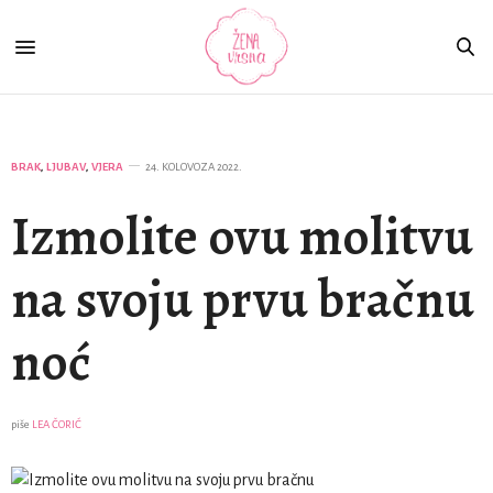
BRAK
,
LJUBAV
,
VJERA
24. KOLOVOZA 2022.
Izmolite ovu molitvu
na svoju prvu bračnu
noć
piše
LEA ČORIĆ