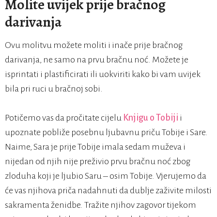
Molite uvijek prije bračnog
darivanja
Ovu molitvu možete moliti i inače prije bračnog
darivanja, ne samo na prvu bračnu noć. Možete je
isprintati i plastificirati ili uokviriti kako bi vam uvijek
bila pri ruci u bračnoj sobi.
Potičemo vas da pročitate cijelu
Knjigu o Tobiji
i
upoznate pobliže posebnu ljubavnu priču Tobije i Sare.
Naime, Sara je prije Tobije imala sedam muževa i
nijedan od njih nije preživio prvu bračnu noć zbog
zloduha koji je ljubio Saru – osim Tobije. Vjerujemo da
će vas njihova priča nadahnuti da dublje zaživite milosti
sakramenta ženidbe. Tražite njihov zagovor tijekom