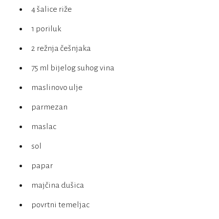
4 šalice riže
1 poriluk
2 režnja češnjaka
75 ml bijelog suhog vina
maslinovo ulje
parmezan
maslac
sol
papar
majčina dušica
povrtni temeljac