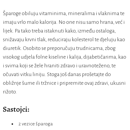
Šparoge obiluju vitaminima, mineralima i vlaknima te
imaju vrlo malo kalorija. No one nisu samo hrana, već i
lijek. Pa tako treba istaknuti kako, između ostaloga,
snižavaju krvni tlak, reduciraju kolesterol te djeluju kao
diuretik. Osobito se preporučuju trudnicama, zbog
visokog udjela folne kiseline i kalija, dijabetičarima, kao
i svima koji se žele hraniti zdravo i uravnoteženo, te
očuvati vitku liniju. Stoga još danas prošetajte do
obližnje šume ili tržnice i pripremite ovaj zdravi, ukusni
rižoto.
Sastojci:
2 vezice šparoga