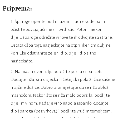
Priprema:
Šparoge operite pod mlazom hladne vode pa ih
očistite odvajajući meki i tvrdi dio. Potom mekom
dijelu šparoge odrežite vrhove te ih odvojite sa strane.
Ostatak šparoga nasjeckajte na otprilike 1 cm duljine.
Poriluku odstranite zeleni dio, bijeli dio sitno
nasjeckajte.
Na maslinovom ulju popržite poriluk i pancetu.
Dodajte rižu, sitno sjeckani češnjak i pola žličice sušene
majčine dušice. Dobro promiješajte da se riža obloži
masnoćom. Nakon što se riža malo popržila, podlijte
bijelim vinom. Kada je vino napola isparilo, dodajte
dio šparoga (bez vrhova) i podlijte vrućim temeljcem.