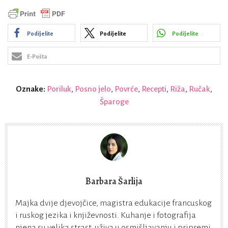
Podijelite
Podijelite
Podijelite
E-Pošta
Oznake:
Poriluk
,
Posno jelo
,
Povrće
,
Recepti
,
Riža
,
Ručak
,
Šparoge
Barbara Šarlija
Majka dvije djevojčice, magistra edukacije francuskog
i ruskog jezika i književnosti. Kuhanje i fotografija
njena su velika strast, uživa u osmišljavanju i pripremi