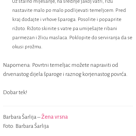
Uz stalno miješanje, na srednje jakoj vatri, rižu
nastavite malo po malo podlijevati temeljcem. Pred
kraj dodajte i vrhove šparoga. Posolite i popaprite
rižoto. Rižoto skinite s vatre pa umiješajte ribani
parmezan i žlicu maslaca. Poklopite do serviranja da se
okusi prožmu.
Napomena: Povrtni temeljac možete napraviti od
drvenastog dijela šparoge i raznog korjenastog povrća.
Dobar tek!
Barbara Šarlija –
Žena vrsna
Foto: Barbara Šarlija