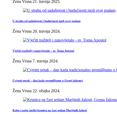
Žena Vrsna
21. travnja 2025.
U strahu od sadašnjosti i budućnosti moli ovaj psalam
Žena Vrsna
20. travnja 2024.
Vječiti tražitelj i zanovijetalo – sv. Toma Apostol
Žena Vrsna
7. travnja 2024.
Cvjetni petak – dan kada promišljamo o Gospi žalosnoj
Žena Vrsna
22. ožujka 2024.
Kako i zašto moliti krunicu na čast sedam Marijinih žalosti