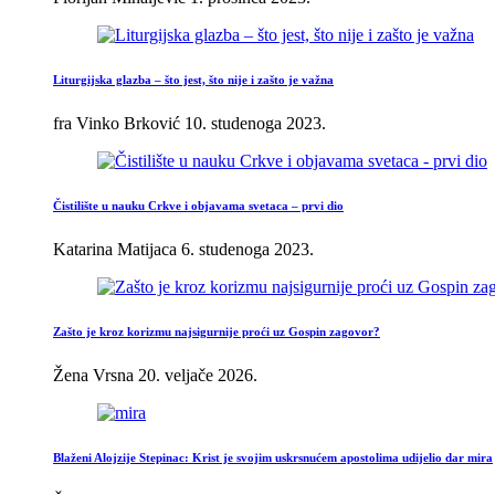
Liturgijska glazba – što jest, što nije i zašto je važna
fra Vinko Brković
10. studenoga 2023.
Čistilište u nauku Crkve i objavama svetaca – prvi dio
Katarina Matijaca
6. studenoga 2023.
Zašto je kroz korizmu najsigurnije proći uz Gospin zagovor?
Žena Vrsna
20. veljače 2026.
Blaženi Alojzije Stepinac: Krist je svojim uskrsnućem apostolima udijelio dar mira