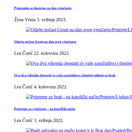
Pripremite se dostojno za dan vjenčanja
Žena Vrsna
5. svibnja 2023.
Odajte počast Gospi na dan svog vjenčanja
Lea Čorić
22. kolovoza 2022.
Ova dva vikenda obogatit će vaše zaručništvo i donijeti milosti za brak
Lea Čorić
4. kolovoza 2022.
Pripreme za vjenčanje – na katolički način
Lea Čorić
3. svibnja 2022.