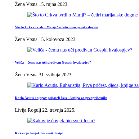
Žena Vrsna
15. rujna 2023.
Što to Crkva tvrdi o Mariji? – četiri marijanske dogme
Žena Vrsna
15. kolovoza 2023.
Veliča – čemu nas uči predivan Gospin hvalospjev?
Žena Vrsna
31. svibnja 2023.
Karlo Acutis i njegov prijatelj Isus – knjiga za prvopričesnike
Livija Rogulj
22. travnja 2025.
Kakav je čovjek bio sveti Josip?