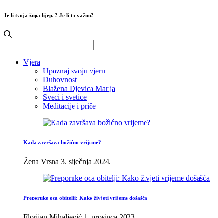
Je li tvoja župa lijepa? Je li to važno?
Search
for:
Vjera
Upoznaj svoju vjeru
Duhovnost
Blažena Djevica Marija
Sveci i svetice
Meditacije i priče
Kada završava božićno vrijeme?
Žena Vrsna
3. siječnja 2024.
Preporuke oca obitelji: Kako živjeti vrijeme došašća
Florijan Mihaljević
1. prosinca 2023.