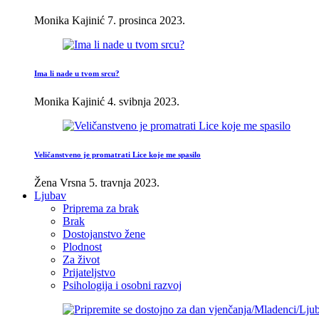
Monika Kajinić
7. prosinca 2023.
Ima li nade u tvom srcu?
Monika Kajinić
4. svibnja 2023.
Veličanstveno je promatrati Lice koje me spasilo
Žena Vrsna
5. travnja 2023.
Ljubav
Priprema za brak
Brak
Dostojanstvo žene
Plodnost
Za život
Prijateljstvo
Psihologija i osobni razvoj