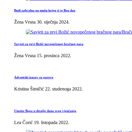
Budi zahvalna na mužu kojeg ti je Bog dao
Žena Vrsna
30. siječnja 2024.
Savjeti za prvi Božić novopečenog bračnog para
Žena Vrsna
15. prosinca 2022.
Adventski izazov za parove
Kristina Šimičić
22. studenoga 2022.
Unesite Boga u detalje dana svog vjenčanja
Lea Čorić
19. listopada 2022.