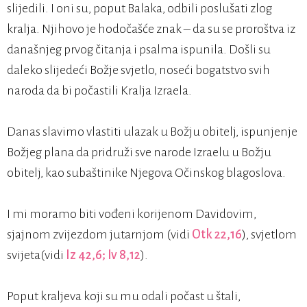
slijedili. I oni su, poput Balaka, odbili poslušati zlog
kralja. Njihovo je hodočašće znak – da su se proroštva iz
današnjeg prvog čitanja i psalma ispunila. Došli su
daleko slijedeći Božje svjetlo, noseći bogatstvo svih
naroda da bi počastili Kralja Izraela.
Danas slavimo vlastiti ulazak u Božju obitelj, ispunjenje
Božjeg plana da pridruži sve narode Izraelu u Božju
obitelj, kao subaštinike Njegova Očinskog blagoslova.
I mi moramo biti vođeni korijenom Davidovim,
sjajnom zvijezdom jutarnjom (vidi
Otk 22,16
), svjetlom
svijeta(vidi
Iz 42,6; Iv 8,12
).
Poput kraljeva koji su mu odali počast u štali,