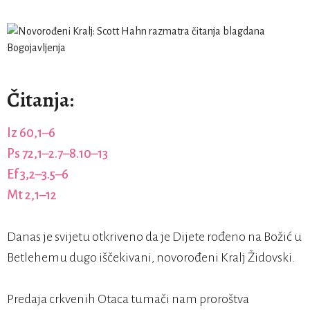
Čitanja:
Iz 60,1–6
Ps 72,1–2.7–8.10–13
Ef 3,2–3.5–6
Mt 2,1–12
Danas je svijetu otkriveno da je Dijete rođeno na Božić u
Betlehemu dugo iščekivani, novorođeni Kralj Židovski.
Predaja crkvenih Otaca tumači nam proroštva