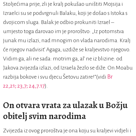
Stoljećima prije, zli je kralj pokušao uništiti Mojsija i
Izraelci su se podvrgnuli Balaku, koji je došao s Istoka s
dvojicom sluga. Balak je odbio prokuniti Izrael –
umjesto toga darovao im je proroštvo: „Iz potomstva
junak mu izlazi, nad mnogim on vlada narodima. Kralj
će njegov nadvisit’ Agaga, uzdiže se kraljevstvo njegovo.
Vidim ga, ali ne sada: motrim ga, al’ ne iz blizine: od
Jakova zvijezda izlazi, od Izraela žezlo se diže. On Moabu
razbija bokove i svu djecu Šetovu zatire!“(vidi
Br
22,21; 23,7; 24,7.17
).
On otvara vrata za ulazak u Božju
obitelj svim narodima
Zvijezda iz ovog proroštva je ona koju su kraljevi vidjeli i