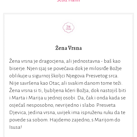
Žena Vrsna
Žena vrsna je dragocjena, ali jednostavna - baš kao
biserje. Njen sjaj se povećava dok je milosrđe Božje
oblikuje u sigurnoj školjci Njegova Presvetog srca.
Nije savršena kao Otac, ali svakim danom tome teži.
Žena vrsna si ti, ljubljena kćeri Božja, dok nastojiš biti
i Marta i Marija u jednoj osobi. Da, čak i onda kada se
osjećaš nesposobno, nevrijedno i slabo. Presveta
Djevica, jedina vrsna, uvijek ima ispruženu ruku da te
povede sa sobom. Hajdemo zajedno, s Marijom do
Isusa!