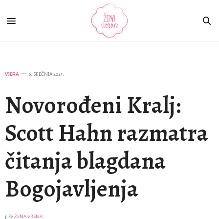
VJERA
6. SIJEČNJA 2021.
Novorođeni Kralj:
Scott Hahn razmatra
čitanja blagdana
Bogojavljenja
piše
ŽENA VRSNA