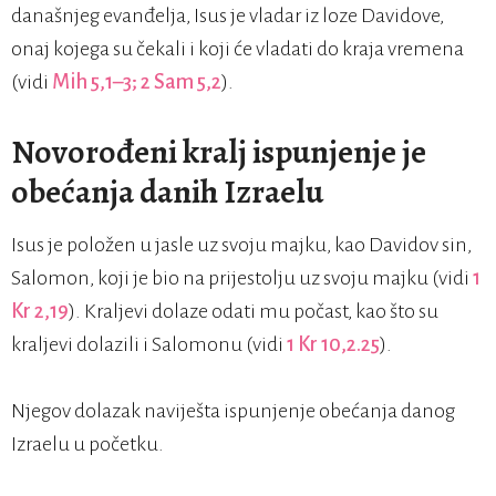
današnjeg evanđelja, Isus je vladar iz loze Davidove,
onaj kojega su čekali i koji će vladati do kraja vremena
(vidi
Mih 5,1–3; 2 Sam 5,2
).
Novorođeni kralj ispunjenje je
obećanja danih Izraelu
Isus je položen u jasle uz svoju majku, kao Davidov sin,
Salomon, koji je bio na prijestolju uz svoju majku (vidi
1
Kr 2,19
). Kraljevi dolaze odati mu počast, kao što su
kraljevi dolazili i Salomonu (vidi
1 Kr 10,2.25
).
Njegov dolazak naviješta ispunjenje obećanja danog
Izraelu u početku.