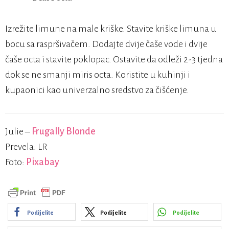
Izrežite limune na male kriške. Stavite kriške limuna u
bocu sa raspršivačem. Dodajte dvije čaše vode i dvije
čaše octa i stavite poklopac. Ostavite da odleži 2-3 tjedna
dok se ne smanji miris octa. Koristite u kuhinji i
kupaonici kao univerzalno sredstvo za čišćenje.
Julie –
Frugally Blonde
Prevela: LR
Foto:
Pixabay
Podijelite
Podijelite
Podijelite