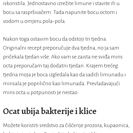
iskoristila. Jednostavno izrežite limune i stavite ih u
bocu sa raspršivačem. Tada napunite bocu octom i
vodom u omjeru pola-pola.
Nakon toga ostavim bocu da odstoji tri tjedna.
Originalni recept preporučuje dva tjedna, no ja sam
pričekala tjedan više. Ako vam se zaista ne sviđa miris
octa preporučam taj dodatni tjedan. Krajem trećeg
tjedna moja je boca izgledala kao da sadrži limunadu i
mirisala je poprilično kao limunada. Prevladavajući
miris octa u potpunosti je nestao.
Ocat ubija bakterije i klice
Možete koristiti sredstvo za čišćenje prozora, kupaonica,