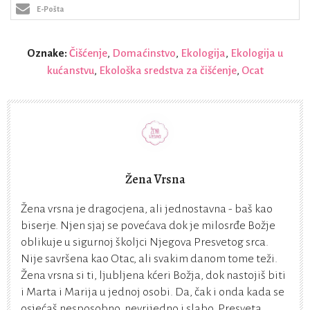
E-Pošta
Oznake:
Čišćenje
,
Domaćinstvo
,
Ekologija
,
Ekologija u
kućanstvu
,
Ekološka sredstva za čišćenje
,
Ocat
Žena Vrsna
Žena vrsna je dragocjena, ali jednostavna - baš kao
biserje. Njen sjaj se povećava dok je milosrđe Božje
oblikuje u sigurnoj školjci Njegova Presvetog srca.
Nije savršena kao Otac, ali svakim danom tome teži.
Žena vrsna si ti, ljubljena kćeri Božja, dok nastojiš biti
i Marta i Marija u jednoj osobi. Da, čak i onda kada se
osjećaš nesposobno, nevrijedno i slabo. Presveta