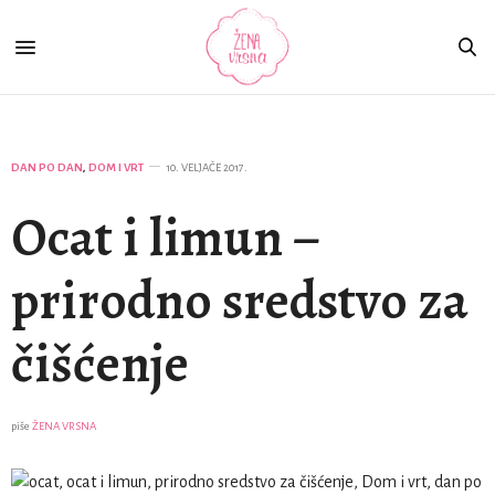
DAN PO DAN
,
DOM I VRT
10. VELJAČE 2017.
Ocat i limun –
prirodno sredstvo za
čišćenje
piše
ŽENA VRSNA