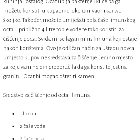
kuhinja i ostalog. Ocat ubija bakterije i klice pa ga
možete koristiti u kupaonici oko umivaonika i wc
školjke. Također, možete umiješati pola čaše limunskog
octa u približno 4 litre tople vode te tako koristiti za
čišćenje poda. Sviđa mi se lagan miris limuna koji ostaje
nakon korištenja. Ovo je odličan način za uštedu novca
umjesto kupovine sredstava za čišćenje. Jedino mjesto
za koje vam ne bih preporučila da ga koristite jest na
granitu. Ocat bi mogao oštetiti kamen.
Sredstvo za čišćenje od octa i limuna:
1 limun
2 čaše vode
2 čaše octa