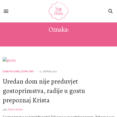
Oznaka:
GOSTOLJUBIVOST
DAN PO DAN
,
DOM I VRT
12. SRPNJA 2021.
Uredan dom nije preduvjet
gostoprimstva, radije u gostu
prepoznaj Krista
piše
ŽENA VRSNA