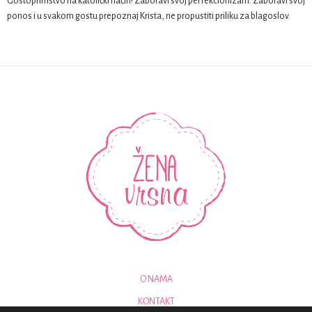
Gostoprimstvo na katolički način! Zaboravi svoj perfekcionizam. Zaboravi svoj
ponos i u svakom gostu prepoznaj Krista, ne propustiti priliku za blagoslov.
O NAMA
KONTAKT