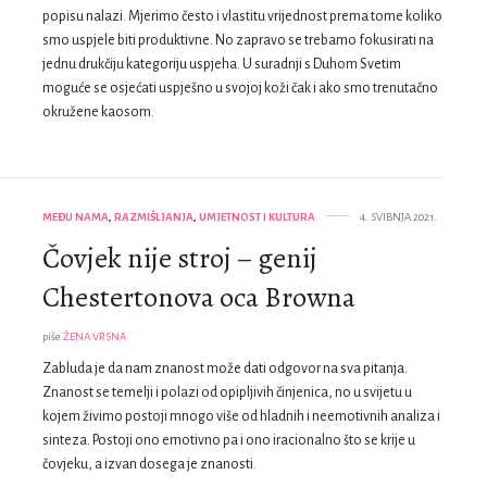
popisu nalazi. Mjerimo često i vlastitu vrijednost prema tome koliko
smo uspjele biti produktivne. No zapravo se trebamo fokusirati na
jednu drukčiju kategoriju uspjeha. U suradnji s Duhom Svetim
moguće se osjećati uspješno u svojoj koži čak i ako smo trenutačno
okružene kaosom.
MEĐU NAMA
,
RAZMIŠLJANJA
,
UMJETNOST I KULTURA
4. SVIBNJA 2021.
Čovjek nije stroj – genij
Chestertonova oca Browna
piše
ŽENA VRSNA
Zabluda je da nam znanost može dati odgovor na sva pitanja.
Znanost se temelji i polazi od opipljivih činjenica, no u svijetu u
kojem živimo postoji mnogo više od hladnih i neemotivnih analiza i
sinteza. Postoji ono emotivno pa i ono iracionalno što se krije u
čovjeku, a izvan dosega je znanosti.