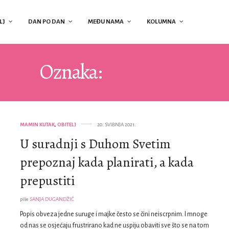
LJ
DAN PO DAN
MEĐU NAMA
KOLUMNA
Oznaka:
MUDROST
MAMIN KUTAK
,
OBITELJ
20. SVIBNJA 2021.
U suradnji s Duhom Svetim
prepoznaj kada planirati, a kada
prepustiti
piše
SANJA DUGANDŽIĆ
Popis obveza jedne suruge i majke često se čini neiscrpnim. I mnoge
od nas se osjećaju frustrirano kad ne uspiju obaviti sve što se na tom