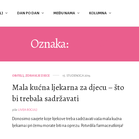
LJ
DAN PO DAN
MEĐU NAMA
KOLUMNA
Oznaka:
VIROZA
OBITELJ
,
ZDRAVLJE DJECE
15. STUDENOGA 2019.
Mala kućna ljekarna za djecu – što
bi trebala sadržavati
piše
LIVIJA ROGULJ
Donosimo savjete koje lijekove treba sadržavati vaša mala kućna
ljekarna i pri čemu morate biti na oprezu. Potvrdila farmaceutkinja!