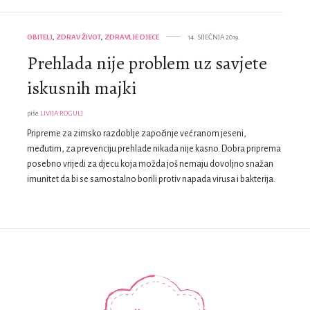
OBITELJ
,
ZDRAV ŽIVOT
,
ZDRAVLJE DJECE
14. SIJEČNJA 2019.
Prehlada nije problem uz savjete
iskusnih majki
piše
LIVIJA ROGULJ
Pripreme za zimsko razdoblje započinje već ranom jeseni,
međutim, za prevenciju prehlade nikada nije kasno. Dobra priprema
posebno vrijedi za djecu koja možda još nemaju dovoljno snažan
imunitet da bi se samostalno borili protiv napada virusa i bakterija.