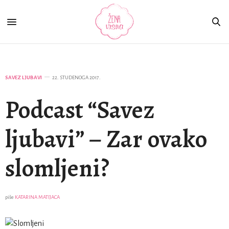
SAVEZ LJUBAVI
22. STUDENOGA 2017.
Podcast “Savez
ljubavi” – Zar ovako
slomljeni?
piše
KATARINA MATIJACA