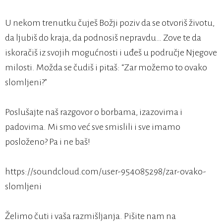
U nekom trenutku čuješ Božji poziv da se otvoriš životu,
da ljubiš do kraja, da podnosiš nepravdu… Zove te da
iskoračiš iz svojih mogućnosti i uđeš u područje Njegove
milosti. Možda se čudiš i pitaš: “Zar možemo to ovako
slomljeni?”
Poslušajte naš razgovor o borbama, izazovima i
padovima. Mi smo već sve smislili i sve imamo
posloženo? Pa i ne baš!
https://soundcloud.com/user-954085298/zar-ovako-
slomljeni
Želimo čuti i vaša razmišljanja. Pišite nam na