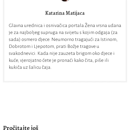
Katarina Matijaca
Glavna urednica i osnivačica portala Žena vrsna udana
je za najboljeg supruga na svijetu s kojim odgaja (za
sada) osmero djece. Neumorno tragajući za Istinom,
Dobrotom i Ljepotom, prati Božje tragove u
svakodnevici. Kada nije zauzeta brigom oko djece i
kuće, vjerojatno ćete je pronaći kako čita, piše ili
kukiča uz šalicu čaja.
Pročitajte još