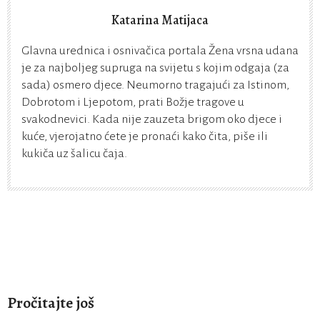
Katarina Matijaca
Glavna urednica i osnivačica portala Žena vrsna udana
je za najboljeg supruga na svijetu s kojim odgaja (za
sada) osmero djece. Neumorno tragajući za Istinom,
Dobrotom i Ljepotom, prati Božje tragove u
svakodnevici. Kada nije zauzeta brigom oko djece i
kuće, vjerojatno ćete je pronaći kako čita, piše ili
kukiča uz šalicu čaja.
Pročitajte još