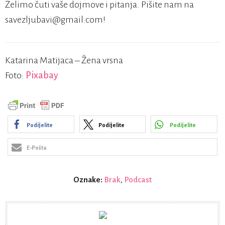
Želimo čuti vaše dojmove i pitanja. Pišite nam na
savezljubavi@gmail.com!
Katarina Matijaca – Žena vrsna
Foto:
Pixabay
Podijelite
Podijelite
Podijelite
E-Pošta
Oznake:
Brak
,
Podcast