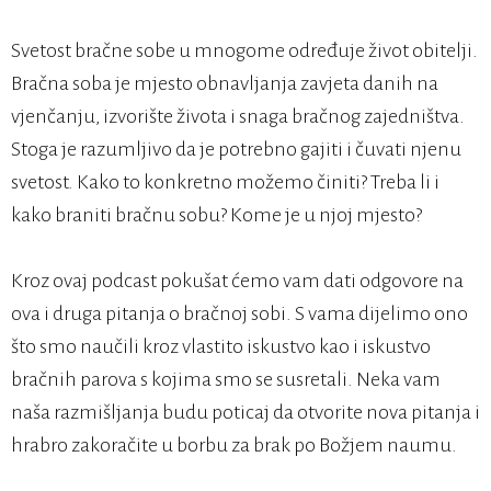
Svetost bračne sobe u mnogome određuje život obitelji.
Bračna soba je mjesto obnavljanja zavjeta danih na
vjenčanju, izvorište života i snaga bračnog zajedništva.
Stoga je razumljivo da je potrebno gajiti i čuvati njenu
svetost. Kako to konkretno možemo činiti? Treba li i
kako braniti bračnu sobu? Kome je u njoj mjesto?
Kroz ovaj podcast pokušat ćemo vam dati odgovore na
ova i druga pitanja o bračnoj sobi. S vama dijelimo ono
što smo naučili kroz vlastito iskustvo kao i iskustvo
bračnih parova s kojima smo se susretali. Neka vam
naša razmišljanja budu poticaj da otvorite nova pitanja i
hrabro zakoračite u borbu za brak po Božjem naumu.