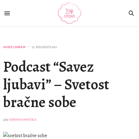
SAVEZ LJUBAVI
23. KOLOVOZA 2017.
Podcast “Savez
ljubavi” – Svetost
bračne sobe
piše
KATARINA MATIJACA