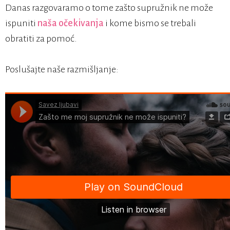
Danas razgovaramo o tome zašto supružnik ne može
ispuniti
naša očekivanja
i kome bismo se trebali
obratiti za pomoć.
Poslušajte naše razmišljanje: