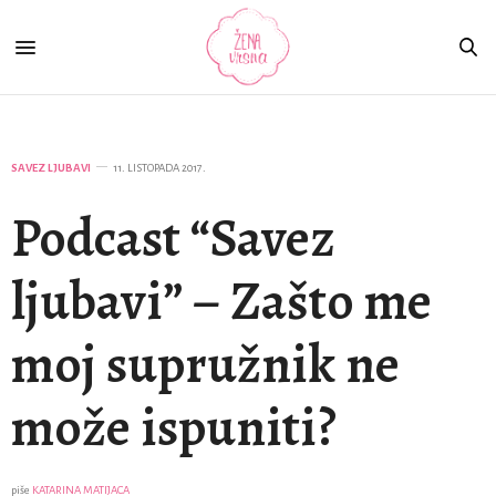
SAVEZ LJUBAVI
11. LISTOPADA 2017.
Podcast “Savez
ljubavi” – Zašto me
moj supružnik ne
može ispuniti?
piše
KATARINA MATIJACA