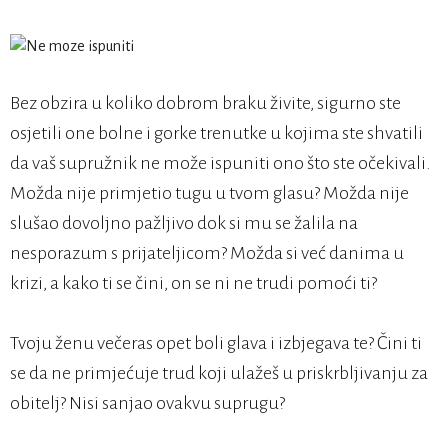
Bez obzira u koliko dobrom braku živite, sigurno ste
osjetili one bolne i gorke trenutke u kojima ste shvatili
da vaš supružnik ne može ispuniti ono što ste očekivali.
Možda nije primjetio tugu u tvom glasu? Možda nije
slušao dovoljno pažljivo dok si mu se žalila na
nesporazum s prijateljicom? Možda si već danima u
krizi, a kako ti se čini, on se ni ne trudi pomoći ti?
Tvoju ženu večeras opet boli glava i izbjegava te? Čini ti
se da ne primjećuje trud koji ulažeš u priskrbljivanju za
obitelj? Nisi sanjao ovakvu suprugu?