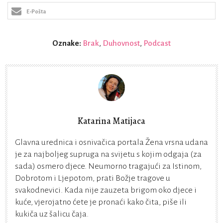
E-Pošta
Oznake:
Brak
,
Duhovnost
,
Podcast
Katarina Matijaca
Glavna urednica i osnivačica portala Žena vrsna udana
je za najboljeg supruga na svijetu s kojim odgaja (za
sada) osmero djece. Neumorno tragajući za Istinom,
Dobrotom i Ljepotom, prati Božje tragove u
svakodnevici. Kada nije zauzeta brigom oko djece i
kuće, vjerojatno ćete je pronaći kako čita, piše ili
kukiča uz šalicu čaja.