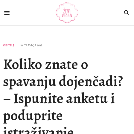
OBITELJ
10. TRAVNJA 2018.
Koliko znate o
spavanju dojenčadi?
– Ispunite anketu i
poduprite
istraživanje