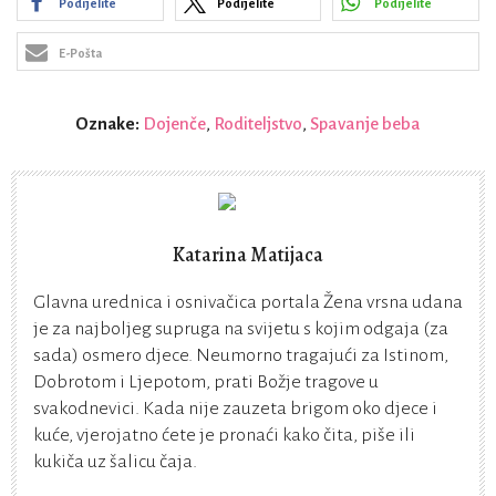
Podijelite
Podijelite
Podijelite
E-Pošta
Oznake:
Dojenče
,
Roditeljstvo
,
Spavanje beba
Katarina Matijaca
Glavna urednica i osnivačica portala Žena vrsna udana
je za najboljeg supruga na svijetu s kojim odgaja (za
sada) osmero djece. Neumorno tragajući za Istinom,
Dobrotom i Ljepotom, prati Božje tragove u
svakodnevici. Kada nije zauzeta brigom oko djece i
kuće, vjerojatno ćete je pronaći kako čita, piše ili
kukiča uz šalicu čaja.