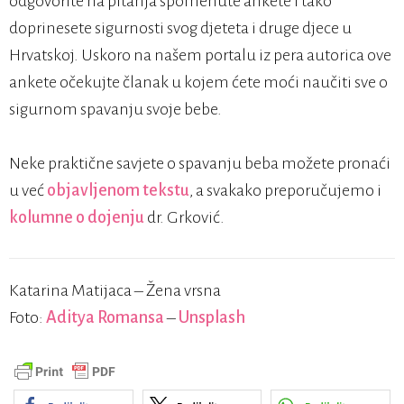
odgovorite na pitanja spomenute ankete i tako
doprinesete sigurnosti svog djeteta i druge djece u
Hrvatskoj. Uskoro na našem portalu iz pera autorica ove
ankete očekujte članak u kojem ćete moći naučiti sve o
sigurnom spavanju svoje bebe.
Neke praktične savjete o spavanju beba možete pronaći
u već
objavljenom tekstu
, a svakako preporučujemo i
kolumne o dojenju
dr. Grković.
Katarina Matijaca – Žena vrsna
Foto:
Aditya Romansa
–
Unsplash