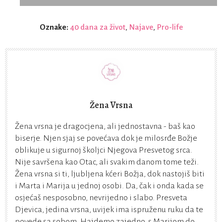
Oznake:
40 dana za život
,
Najave
,
Pro-life
Žena Vrsna
Žena vrsna je dragocjena, ali jednostavna - baš kao
biserje. Njen sjaj se povećava dok je milosrđe Božje
oblikuje u sigurnoj školjci Njegova Presvetog srca.
Nije savršena kao Otac, ali svakim danom tome teži.
Žena vrsna si ti, ljubljena kćeri Božja, dok nastojiš biti
i Marta i Marija u jednoj osobi. Da, čak i onda kada se
osjećaš nesposobno, nevrijedno i slabo. Presveta
Djevica, jedina vrsna, uvijek ima ispruženu ruku da te
povede sa sobom. Hajdemo zajedno, s Marijom do