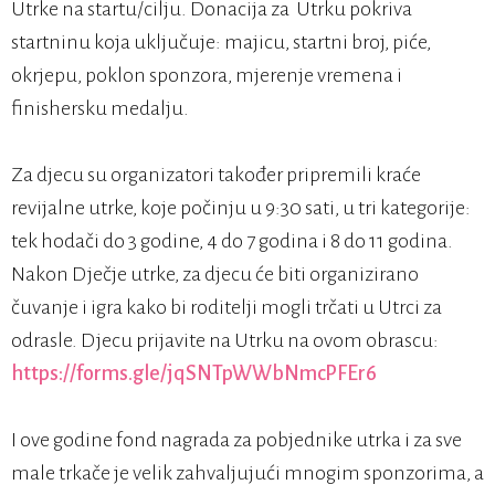
Utrke na startu/cilju. Donacija za Utrku pokriva
startninu koja uključuje: majicu, startni broj, piće,
okrjepu, poklon sponzora, mjerenje vremena i
finishersku medalju.
Za djecu su organizatori također pripremili kraće
revijalne utrke, koje počinju u 9:30 sati, u tri kategorije:
tek hodači do 3 godine, 4 do 7 godina i 8 do 11 godina.
Nakon Dječje utrke, za djecu će biti organizirano
čuvanje i igra kako bi roditelji mogli trčati u Utrci za
odrasle. Djecu prijavite na Utrku na ovom obrascu:
https://forms.gle/jqSNTpWWbNmcPFEr6
I ove godine fond nagrada za pobjednike utrka i za sve
male trkače je velik zahvaljujući mnogim sponzorima, a