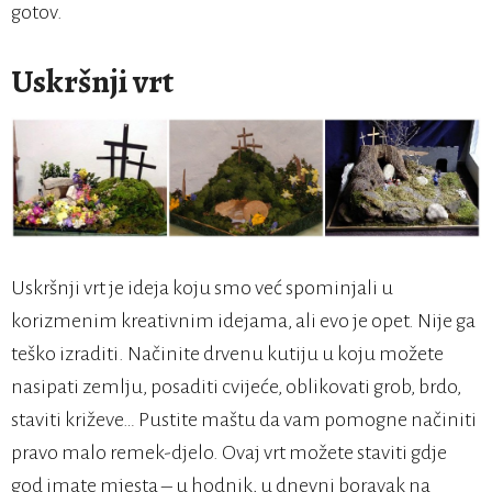
gotov.
Uskršnji vrt
Uskršnji vrt je ideja koju smo već spominjali u
korizmenim kreativnim idejama, ali evo je opet. Nije ga
teško izraditi. Načinite drvenu kutiju u koju možete
nasipati zemlju, posaditi cvijeće, oblikovati grob, brdo,
staviti križeve… Pustite maštu da vam pomogne načiniti
pravo malo remek-djelo. Ovaj vrt možete staviti gdje
god imate mjesta – u hodnik, u dnevni boravak na