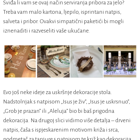
Sviđa li vam se ovaj način serviranja pribora za jelo?
Treba vam malo kartona, ljepilo, isprintani natpis,
salveta i pribor. Ovakvi simpatični paketići bi mogli
iznenaditi i razveseliti vaše ukućane.
Evo još neke ideje za uskršnje dekoracije stola.
Nadstolnjak s natpisom „Isus je živ”, „Isus je uskrsnuo”,
„Grob je prazan” ili „Aleluja” bio bi baš prigodna
dekoracija. Na drugoj slici vidimo više detalja – drveni
natpis, čaša s ispjeskarenim motivom križa i srca,
podmetač za tanjure s natpisom te križ kao dekoracija