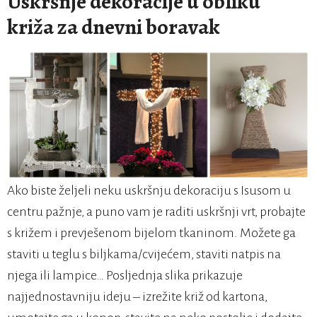
Uskršnje dekoracije u obliku
križa za dnevni boravak
Ako biste željeli neku uskršnju dekoraciju s Isusom u
centru pažnje, a puno vam je raditi uskršnji vrt, probajte
s križem i prevješenom bijelom tkaninom. Možete ga
staviti u teglu s biljkama/cvijećem, staviti natpis na
njega ili lampice… Posljednja slika prikazuje
najjednostavniju ideju – izrežite križ od kartona,