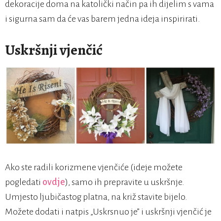
dekoracije doma na katolički način pa ih dijelim s vama
i sigurna sam da će vas barem jedna ideja inspirirati.
Uskršnji vjenčić
Ako ste radili korizmene vjenčiće (ideje možete
pogledati
ovdje
), samo ih prepravite u uskršnje.
Umjesto ljubičastog platna, na križ stavite bijelo.
Možete dodati i natpis „Uskrsnuo je” i uskršnji vjenčić je