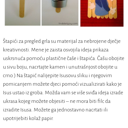
Štapići za pregled grla su materijal za nebrojene dječje
kreativnosti. Mene je zaista osvojila ideja prikaza
uskrsnuća pomoću plastične čaše i štapića. Čašu obojite
u sivu boju, nacrtajte kamen i unutrašnjost obojite u
crno.) Na štapić nalijepite Isusovu sliku i njegovim
pomicanjem možete djeci pomoći vizualizirati kako je
Isus ustao iz groba. Možda vam se više sviđa ideja izrade
ukrasa kojeg možete objesiti – ne mora biti filc da
izradite Isusa. Možete ga jednostavno nacrtati ili
upotrijebiti kolaž papir.