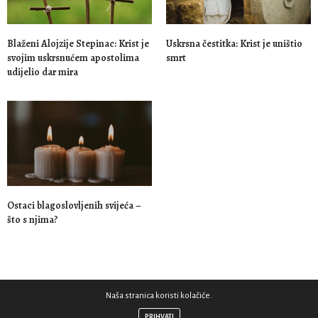
Blaženi Alojzije Stepinac: Krist je
Uskrsna čestitka: Krist je uništio
svojim uskrsnućem apostolima
smrt
udijelio dar mira
Ostaci blagoslovljenih svijeća –
što s njima?
Naša stranica koristi kolačiće.
PRIHVATI