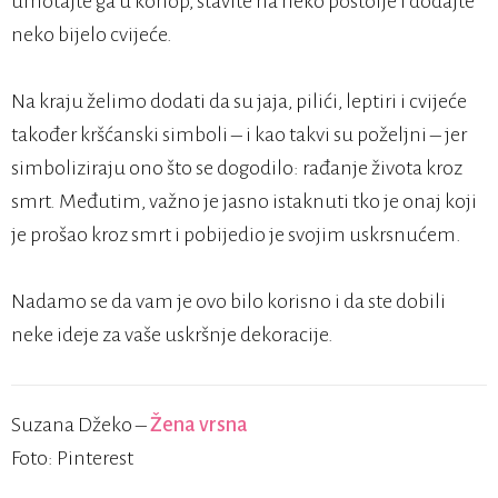
umotajte ga u konop, stavite na neko postolje i dodajte
neko bijelo cvijeće.
Na kraju želimo dodati da su jaja, pilići, leptiri i cvijeće
također kršćanski simboli – i kao takvi su poželjni – jer
simboliziraju ono što se dogodilo: rađanje života kroz
smrt. Međutim, važno je jasno istaknuti tko je onaj koji
je prošao kroz smrt i pobijedio je svojim uskrsnućem.
Nadamo se da vam je ovo bilo korisno i da ste dobili
neke ideje za vaše uskršnje dekoracije.
Suzana Džeko –
Žena vrsna
Foto: Pinterest