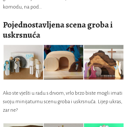
komodu, na pod…
Pojednostavljena scena groba i
uskrsnuća
Ako ste vješti u radu s drvom, vrlo brzo biste mogli imati
svoju minijaturnu scenu groba i uskrsnuća. Lijep ukras,
zar ne?