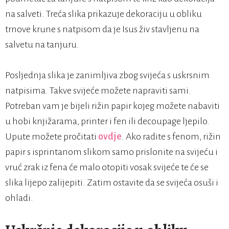
na salveti. Treća slika prikazuje dekoraciju u obliku
trnove krune s natpisom da je Isus živ stavljenu na
salvetu na tanjuru.
Posljednja slika je zanimljiva zbog svijeća s uskrsnim
natpisima. Takve svijeće možete napraviti sami.
Potreban vam je bijeli rižin papir kojeg možete nabaviti
u hobi knjižarama, printer i fen ili decoupage ljepilo.
Upute možete pročitati
ovdje
. Ako radite s fenom, rižin
papir s isprintanom slikom samo prislonite na svijeću i
vruć zrak iz fena će malo otopiti vosak svijeće te će se
slika lijepo zalijepiti. Zatim ostavite da se svijeća osuši i
ohladi.