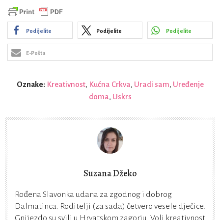
Podijelite
Podijelite
Podijelite
E-Pošta
Oznake:
Kreativnost
,
Kućna Crkva
,
Uradi sam
,
Uređenje
doma
,
Uskrs
Suzana Džeko
Rođena Slavonka udana za zgodnog i dobrog
Dalmatinca. Roditelji (za sada) četvero vesele dječice.
Gnijezdo su svili u Hrvatskom zagorju. Voli kreativnost