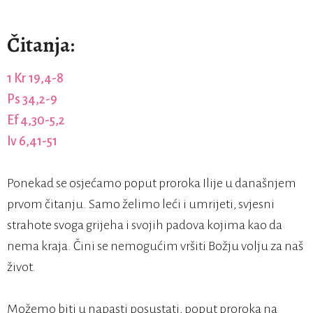
Čitanja:
1 Kr 19,4-8
Ps 34,2-9
Ef 4,30-5,2
Iv 6,41-51
Ponekad se osjećamo poput proroka Ilije u današnjem
prvom čitanju. Samo želimo leći i umrijeti, svjesni
strahote svoga grijeha i svojih padova kojima kao da
nema kraja. Čini se nemogućim vršiti Božju volju za naš
život.
Možemo biti u napasti posustati, poput proroka na