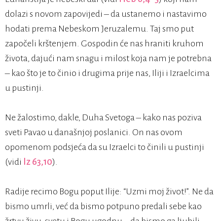
dolazi s novom zapovijedi – da ustanemo i nastavimo
hodati prema Nebeskom Jeruzalemu. Taj smo put
započeli krštenjem. Gospodin će nas hraniti kruhom
života, dajući nam snagu i milost koja nam je potrebna
– kao što je to činio i drugima prije nas, Iliji i Izraelcima
u pustinji.
Ne žalostimo, dakle, Duha Svetoga – kako nas poziva
sveti Pavao u današnjoj poslanici. On nas ovom
opomenom podsjeća da su Izraelci to činili u pustinji
(vidi
Iz 63,10
).
Radije recimo Bogu poput Ilije: “Uzmi moj život!”. Ne da
bismo umrli, već da bismo potpuno predali sebe kao