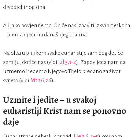
drvodjeljinog sina.
Ali, ako povjerujemo, On će nas izbaviti iz svih tjeskoba
– prema riječima današnjeg psalma.
Na oltaru prilikom svake euharistije sam Bog dotiče
zemlju, dotiče nas (vidi
Izl 3,1-2
). Zapovijeda nam da
uzmemo i jedemo Njegovo Tijelo predano za život
svijeta (vidi
Mt 26,26
).
Uzmite i jedite – u svakoj
euharistiji Krist nam se ponovno
daje
Euharistija je nebeski dar (vidi
Heb 6,4–5
) koji nam