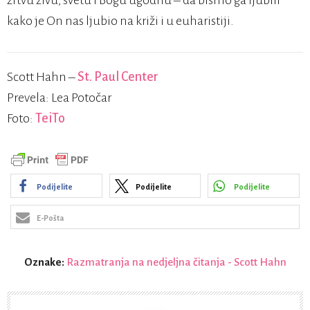
žrtvu živu, svetu i Bogu ugodnu – da bismo ga ljubili
kako je On nas ljubio na križi i u euharistiji.
Scott Hahn –
St. Paul Center
Prevela: Lea Potočar
Foto:
TeiTo
Podijelite
Podijelite
Podijelite
E-Pošta
Oznake:
Razmatranja na nedjeljna čitanja - Scott Hahn