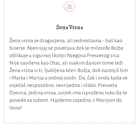
Žena Vrsna
Žena vrsna je dragocjena, ali jednostavna - baš kao
biserje. Njen sjaj se povećava dok je milosrđe Božje
oblikuje u sigurnoj školjci Njegova Presvetog srca.
Nije savršena kao Otac, ali svakim danom tome teži.
Žena vrsna si ti, ljubljena kćeri Božja, dok nastojiš biti
i Marta i Marija u jednoj osobi. Da, čak i onda kada se
osjećaš nesposobno, nevrijedno i slabo. Presveta
Djevica, jedina vrsna, uvijek ima ispruženu ruku da te
povede sa sobom. Hajdemo zajedno, s Marijom do
Isusa!