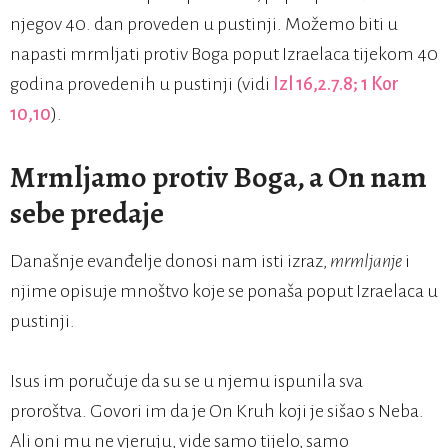
njegov 40. dan proveden u pustinji. Možemo biti u
napasti mrmljati protiv Boga poput Izraelaca tijekom 40
godina provedenih u pustinji (vidi
Izl 16,2.7.8; 1 Kor
10,10
).
Mrmljamo protiv Boga, a On nam
sebe predaje
Današnje evanđelje donosi nam isti izraz,
mrmljanje
i
njime opisuje mnoštvo koje se ponaša poput Izraelaca u
pustinji.
Isus im poručuje da su se u njemu ispunila sva
proroštva. Govori im da je On Kruh koji je sišao s Neba.
Ali oni mu ne vjeruju, vide samo tijelo, samo