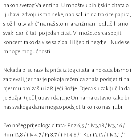
nakon svetog Valentina. U mnoštvu biblijskih citata o
ljubavi izdvojili smo neke, napisali ih na trakice papira,
složili u „vlakić“ na naš stolni aranžman i odlučili smo
svaki dan čitati po jedan citat. Vi možete srca spojiti
koncem tako da vise sa zida ili lijepiti negdje… Nude se
mnoge mogućnosti!
Nekada bi se razvila priča iz tog citata, a nekada bismo i
zapjevali, jer nas je pokoja rečenica znala podsjetiti na
pjesmu proizašlu iz Riječi Božje. Djeca su zaključila da
je Božja Riječ ljubav i da ju je On nama ostavio kako bi
nas svakoga dana mogao podsjetiti koliko nas ljubi.
Evo našeg prijedloga citata: Pnz 6,5 / 1 Iv 3,18 / Iv 3, 16 /
Rim 13,8 / 1 Iv 4,7 / Pj 8,7 / 1 Pt 4,8 / 1 Kor 13,13 / 1 Iv 3,1 / 1