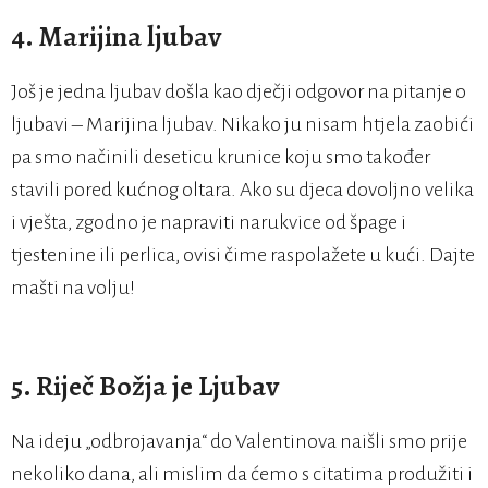
4. Marijina ljubav
Još je jedna ljubav došla kao dječji odgovor na pitanje o
ljubavi – Marijina ljubav. Nikako ju nisam htjela zaobići
pa smo načinili deseticu krunice koju smo također
stavili pored kućnog oltara. Ako su djeca dovoljno velika
i vješta, zgodno je napraviti narukvice od špage i
tjestenine ili perlica, ovisi čime raspolažete u kući. Dajte
mašti na volju!
5. Riječ Božja je Ljubav
Na ideju „odbrojavanja“ do Valentinova naišli smo prije
nekoliko dana, ali mislim da ćemo s citatima produžiti i