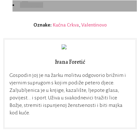
E-Pošta
Oznake:
Kućna Crkva
,
Valentinovo
Ivana Foretić
Gospodin joj je na žarku molitvu odgovorio brižnim i
vjernim suprugom s kojim podiže petero djece.
Zaljubljenica je u knjige, kazalište, ljepote glasa,
povijest... i sport. Uživa u svakodnevici tražiti lice
Božje, stremiti ispunjenoj ženstvenosti i biti majka
kod kuće.