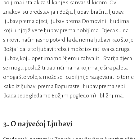
poljima i stalak za slikanje s kanvas slikicom. Ovi
znakovi su predstavljali Božju ljubav, bračnu ljubav,
ljubav prema djeci, ljubav prema Domovini i ljudima
koji u njoj žive te ljubav prema hobijima. Djeca su na
slikovit način jasno potvrdila da nema ljubavi kao što je
Božja i da iz te ljubavi treba i može izvirati svaka druga
ljubav, koju opet imamo Njemu zahvaliti. Starija djeca
se mogu poslužiti papirićima na kojima je šira paleta
onoga što vole, a može se i ozbiljnije razgovarati o tome
kako iz ljubavi prema Bogu raste i ljubav prema sebi
(kada sebe gledamo Božjim pogledom) i bližnjima.
3. O najvećoj Ljubavi