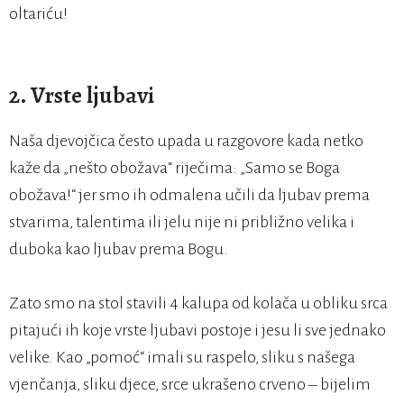
oltariću!
2. Vrste ljubavi
Naša djevojčica često upada u razgovore kada netko
kaže da „nešto obožava“ riječima: „Samo se Boga
obožava!“ jer smo ih odmalena učili da ljubav prema
stvarima, talentima ili jelu nije ni približno velika i
duboka kao ljubav prema Bogu.
Zato smo na stol stavili 4 kalupa od kolača u obliku srca
pitajući ih koje vrste ljubavi postoje i jesu li sve jednako
velike. Kao „pomoć“ imali su raspelo, sliku s našega
vjenčanja, sliku djece, srce ukrašeno crveno – bijelim