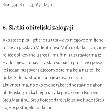
Kor 13,4–6 / 1 Iv 3,16 / 1 Iv 3,11.
6. Slatki obiteljski zalogaji
Ako ste se pitali gdje je tu tata – evo njegove omiljene
točke za proslavu Valentinova! Vafli u obliku srca, cimet
rolice oblikovane u srce ili muffini sa zastavicama iz
Hvalospjeva ljubavi izvrstan su način proslave i povod za
još jedan razgovor s djecom o srcima koja nas toliko
ljube. Šalu na stranu, tata je aktivan u svim
aktivnostima, no oko ove se tako jednostavno nakon
obiteljskog ručka lijepo razvila priča o Srcu Isusovu i
Srcu Marijinu. Srcu koje se darovalo za sve ljude i Srcu
koje je podnijelo toliku bol.