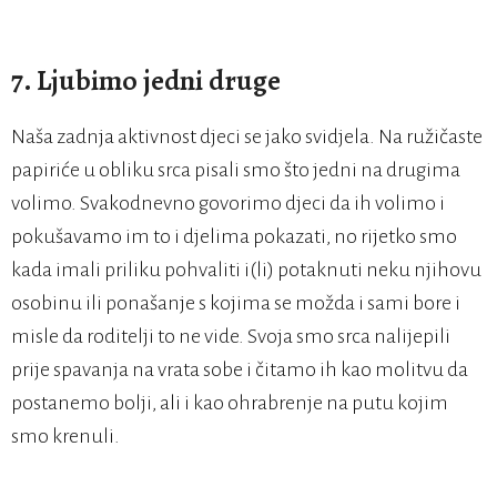
7. Ljubimo jedni druge
Naša zadnja aktivnost djeci se jako svidjela. Na ružičaste
papiriće u obliku srca pisali smo što jedni na drugima
volimo. Svakodnevno govorimo djeci da ih volimo i
pokušavamo im to i djelima pokazati, no rijetko smo
kada imali priliku pohvaliti i(li) potaknuti neku njihovu
osobinu ili ponašanje s kojima se možda i sami bore i
misle da roditelji to ne vide. Svoja smo srca nalijepili
prije spavanja na vrata sobe i čitamo ih kao molitvu da
postanemo bolji, ali i kao ohrabrenje na putu kojim
smo krenuli.